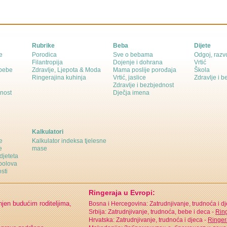
Rubrike
Beba
Dijete
e
Porodica
Sve o bebama
Odgoj, razvo
Filantropija
Dojenje i dohrana
Vrtić
 bebe
Zdravlje, Ljepota & Moda
Mama poslije porođaja
Škola
Ringerajina kuhinja
Vrtić, jaslice
Zdravlje i 
Zdravlje i bezbjednost
dnost
Dječja imena
Kalkulatori
e
Kalkulator indeksa tjelesne
e
mase
djeteta
polova
sti
Ringeraja u Evropi:
njen budućim roditeljima,
Bosna i Hercegovina: Zatrudnjivanje, trudnoća i d
Srbija: Zatrudnjivanje, trudnoća, bebe i deca -
Ring
Hrvatska: Zatrudnjivanje, trudnoća i djeca -
Ringer