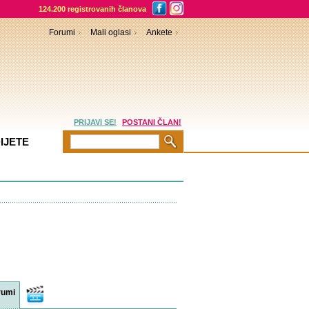
124.200 registrovanih članova
Forumi
Mali oglasi
Ankete
PRIJAVI SE!
POSTANI ČLAN!
IJETE
rumi
Video
sadržaji