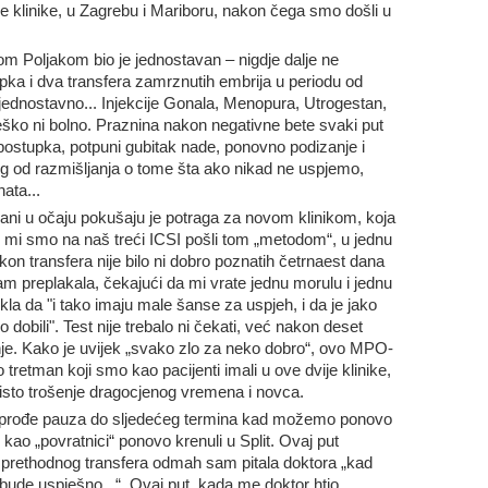
je klinike, u Zagrebu i Mariboru, nakon čega smo došli u
m Poljakom bio je jednostavan – nigdje dalje ne
pka i dva transfera zamrznutih embrija u periodu od
jednostavno... Injekcije Gonala, Menopura, Utrogestan,
o teško ni bolno. Praznina nakon negativne bete svaki put
 postupka, potpuni gubitak nade, ponovno podizanje i
eg od razmišljanja o tome šta ako nikad ne uspjemo,
ata...
ni u očaju pokušaju je potraga za novom klinikom, koja
i mi smo na naš treći ICSI pošli tom „metodom“, u jednu
on transfera nije bilo ni dobro poznatih četrnaest dana
am preplakala, čekajući da mi vrate jednu morulu i jednu
ekla da "i tako imaju male šanse za uspjeh, i da je jako
dobili". Test nije trebalo ni čekati, već nakon deset
nje. Kako je uvijek „svako zlo za neko dobro“, ovo MPO-
 tretman koji smo kao pacijenti imali u ove dvije klinike,
čisto trošenje dragocjenog vremena i novca.
da prođe pauza do sljedećeg termina kad možemo ponovo
 kao „povratnici“ ponovo krenuli u Split. Ovaj put
 prethodnog transfera odmah sam pitala doktora „kad
bude uspješno...“. Ovaj put, kada me doktor htio