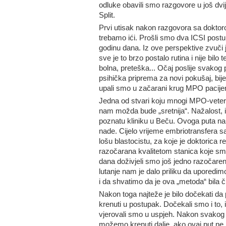
odluke obavili smo razgovore u još dvi
Split.
Prvi utisak nakon razgovora sa doktoro
trebamo ići. Prošli smo dva ICSI postu
godinu dana. Iz ove perspektive zvuči 
sve je to brzo postalo rutina i nije bil
bolna, preteška... Očaj poslije svakog
psihička priprema za novi pokušaj, bij
upali smo u začarani krug MPO pacijen
Jedna od stvari koju mnogi MPO-vetera
nam možda bude „sretnija“. Nažalost, 
poznatu kliniku u Beču. Ovoga puta nak
nade. Cijelo vrijeme embriotransfera s
lošu blastocistu, za koje je doktorica r
razočarana kvalitetom stanica koje smo 
dana doživjeli smo još jedno razočare
lutanje nam je dalo priliku da uporedimo
i da shvatimo da je ova „metoda“ bila 
Nakon toga najteže je bilo dočekati 
krenuti u postupak. Dočekali smo i to, i
vjerovali smo u uspjeh. Nakon svakog
možemo krenuti dalje, ako ovaj put ne 