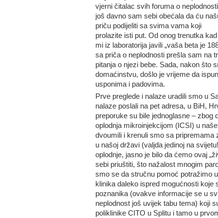
vjerni čitalac svih foruma o neplodnosti
još davno sam sebi obećala da ću naš
priču podijeliti sa svima vama koji
prolazite isti put. Od onog trenutka kad
mi iz laboratorija javili „vaša beta je 18
sa priča o neplodnosti prešla sam na 
pitanja o njezi bebe. Sada, nakon što
domaćinstvu, došlo je vrijeme da ispu
usponima i padovima.
Prve preglede i nalaze uradili smo u S
nalaze poslali na pet adresa, u BiH, Hrv
preporuke su bile jednoglasne – zbog 
oplodnja mikroinjekcijom (ICSI) u naš
dvoumili i krenuli smo sa pripremama z
u našoj državi (valjda jedinoj na svijet
oplodnje, jasno je bilo da ćemo ovaj „ž
sebi priuštiti, što nažalost mnogim par
smo se da stručnu pomoć potražimo u s
klinika daleko ispred mogućnosti koje s
poznanika (ovakve informacije se u svije
neplodnost još uvijek tabu tema) koji 
poliklinike CITO u Splitu i tamo u prvo