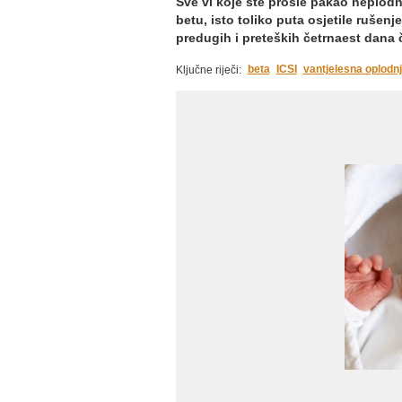
Sve vi koje ste prošle pakao neplod
betu, isto toliko puta osjetile rušen
predugih i preteških četrnaest dana č
beta
ICSI
vantjelesna oplodn
Ključne riječi: