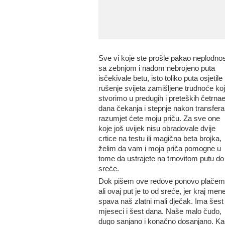
Sve vi koje ste prošle pakao neplodnos
sa zebnjom i nadom nebrojeno puta
isčekivale betu, isto toliko puta osjetile
rušenje svijeta zamišljene trudnoće ko
stvorimo u predugih i preteških četrnae
dana čekanja i stepnje nakon transfera
razumjet ćete moju priču. Za sve one
koje još uvijek nisu obradovale dvije
crtice na testu ili magična beta brojka,
želim da vam i moja priča pomogne u
tome da ustrajete na trnovitom putu do
sreće.
Dok pišem ove redove ponovo plačem
ali ovaj put je to od sreće, jer kraj men
spava naš zlatni mali dječak. Ima šest
mjeseci i šest dana. Naše malo čudo,
dugo sanjano i konačno dosanjano. Ka