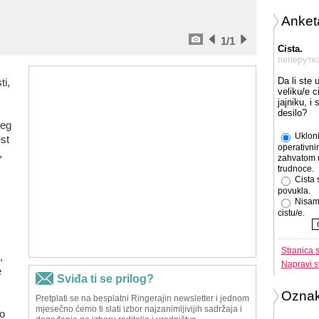
Anket
1
/1
Cista.
пеперутк
Da li ste 
ti,
veliku/e c
jajniku, i
desilo?
jeg
Ukloni
st
operativni
,
zahvatom 
trudnoce.
Cista 
povukla.
Nisam
cistu/e.
Stranica 
,
Napravi s
e
Ozna
o