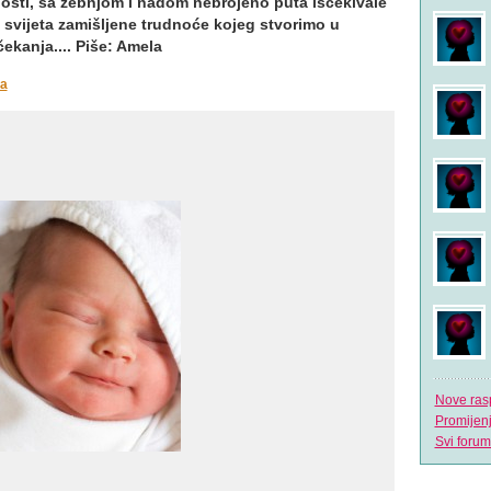
nosti, sa zebnjom i nadom nebrojeno puta isčekivale
je svijeta zamišljene trudnoće kojeg stvorimo u
ekanja.... Piše: Amela
ja
Nove ras
Promijen
Svi forum