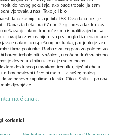
dmoriti do novog pokušaja, ako bude trebalo, ja sam
 sam vjerovala u nas. Tako je i bilo.
naest dana kasnije beta je bila 188. Dva dana poslije
ot... Danas ta beta ima 67 cm, 7 kg i presladak krezavi
ko dešavanje tokom trudnoće smo ispratili zajedno sa
i ovaj krezavi osmijeh. Na prvi pogled izgleda manje
ivljavate nakon neuspješnog postupka, pacijentu je jako
olazi kroz postupke. Borba svakog para za potomstvo
o bi barem trebalo biti. Nažalost, u našem društvu nismo
 nas je doveo u kliniku u kojoj je maksimalna
doktora dostupnog u svakom trenutku, riječ utjehe u
, njihov poslovni i životni moto. Uz našeg malog
da se ponovo zaputimo u kliniku Cito u Splitu... po novi
male djevojčice...
entar na članak:
gi korisnici
dnoću
Neplodnost žena i muškaraca: Dijagnoza i