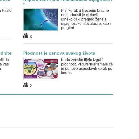
t...
a Pašić
Prvi korak u liječenju bračne
neplodnosti je cjeloviti
ginekološki pregled žene s
dijagnostikom ovulacije, kao i
pregled...
3
udnite
Plodnost je osnova svakog života
ili da
Kada žensko tijelo izgubi
ka vas
plodnost, PROfertil® female će
h
je ponovo uspostaviti korak po
korak.
2