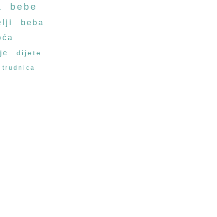
a
bebe
lji
beba
oća
je
dijete
trudnica