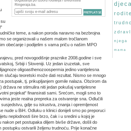
djec
u
rodite
 su
trudn
8“
zdravl
trudničke teme, a nakon poroda naravno na bezbrojna
 smo se organizovali u našem malom tročlanom
njega
nim obećanje i podijelim s vama priču o našim MPO
mama
arajevu, pred novogodišnje praznike 2008.godine i sve
atskoj, Srbiji i Sloveniji. Uz jedan izuzetak, sve
dijagnoze oligoasthenozoospermia jedino vantjelesna
em slučaju teoretski može dati rezultat. Nismo se mnogo
a postupak, tj. prikupljanjem gomile nalaza. Obzirom da
u!) država ne stimulira niti jedan pokušaj vantjelesne
ivotni projekat“ finansirati sami. Srećom, mogli smo to
ovima jeste realna prepreka za ostvarenje sna. Odlučili
usjedstvu, gdje su iskustva, znanja i opremljenost
e nude u BiH. Odluku o klinici donijeli smo po preporuci
tu neplodnosti šire brzo, čak i u sredini u kojoj je
su nakon pet postupaka diljem bivše države, došli do
m postupku ostvarili željenu trudnoću. Prije konačne