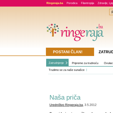
Ringeraja.ba
Porodica
Filantropija
Zdravlje, Lj
POSTANI ČLAN!
ZATRU
Zatrudnjenje
Pripreme za trudnoću
Ovulacij
Trudimo se za naše sunašce
Naša priča
Uredništvo Ringeraja.ba
, 3.5.2012