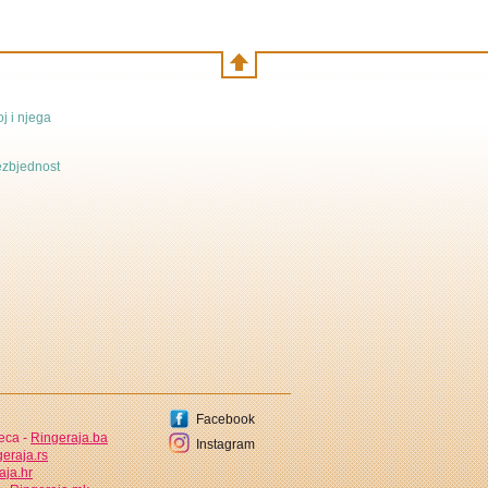
j i njega
bezbjednost
Facebook
jeca -
Ringeraja.ba
Instagram
eraja.rs
aja.hr