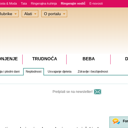
epota & Moda
Tata
Ringerajina kuhinja
Ringerajin vodič
E-novosti
Rubrike
Alati
O portalu
DNJENJE
TRUDNOĆA
BEBA
D
a i plodni dani
Neplodnost
Usvajanje djeteta
Zdravlje i bezbjednost
Pretplati se na newsletter!
Fo