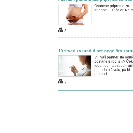
Osnovne pripreme za
trudnoću... Piše dr. Nejr
3
10 stvari za uraditi pre nego što zatr
Vi i vaš partner ste odluč
postanete roditelji? Če
jedan od najuzbudljiviji
perioda u životu, pa bi
prethod...
2