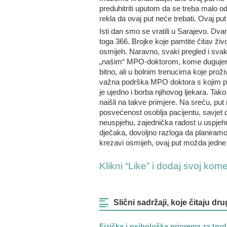
preduhitriti uputom da se treba malo o
rekla da ovaj put neće trebati. Ovaj put
Isti dan smo se vratili u Sarajevo. Dva
toga 366. Brojke koje pamtite čitav živ
osmijeh. Naravno, svaki pregled i sva
„našim“ MPO-doktorom, kome dugujemo 
bitno, ali u bolnim trenucima koje prož
važna podrška MPO doktora s kojim pr
je ujedno i borba njihovog ljekara. Tak
naišli na takve primjere. Na sreću, put
posvećenost osoblja pacijentu, savjet 
neuspjehu, zajednička radost u uspjehu
dječaka, dovoljno razloga da planiramo 
krezavi osmijeh, ovaj put možda jedne 
Klikni “Like” i dodaj svoj kom
Slični sadržaji, koje čitaju dru
Fizička i psihološka priprema za tru