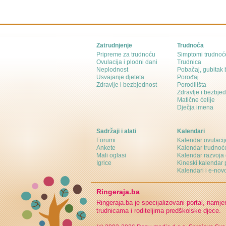
Zatrudnjenje
Trudnoća
Pripreme za trudnoću
Simptomi trudnoć
Ovulacija i plodni dani
Trudnica
Neplodnost
Pobačaj, gubitak
Usvajanje djeteta
Porođaj
Zdravlje i bezbjednost
Porodilišta
Zdravlje i bezbje
Matične ćelije
Dječja imena
Sadržaji i alati
Kalendari
Forumi
Kalendar ovulacij
Ankete
Kalendar trudnoć
Mali oglasi
Kalendar razvoja 
Igrice
Kineski kalendar 
Kalendari i e-novo
Ringeraja.ba
Ringeraja.ba je specijalizovani portal, namje
trudnicama i roditeljima predškolske djece.