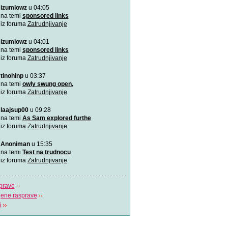
izumlowz
u 04:05
Pitajte naše doktore! - B
Doktori Bahceci Centra za 
na temi
sponsored links
vantjelesnu oplodnju
iz foruma
Zatrudnjivanje
izumlowz
u 04:01
"Gdje život počinje" - Bah
U sklopu Bahceci grupacije,
na temi
sponsored links
dugu 18 godin
iz foruma
Zatrudnjivanje
tinohinp
u 03:37
(Ne)plodnost i IVF postup
Više o plodnosti, neplodnos
na temi
owly swung open.
postupku van
iz foruma
Zatrudnjivanje
laajsup00
u 09:28
na temi
As Sam explored furthe
iz foruma
Zatrudnjivanje
Anoniman
u 15:35
na temi
Test na trudnocu
iz foruma
Zatrudnjivanje
prave
jene rasprave
i