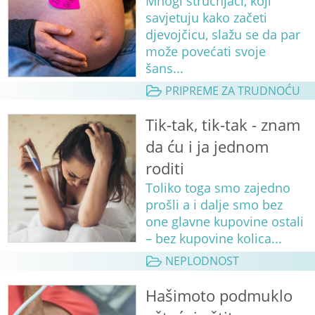
Mnogi stručnjaci, koji
savjetuju kako začeti
djevojčicu, slažu se da par
može povećati svoje
šans...
PRIPREME ZA TRUDNOĆU
Tik-tak, tik-tak - znam
da ću i ja jednom
roditi
Toliko toga smo zajedno
prošli a i dalje smo bez
one glavne kupovine ostali
– bez kupovine kolica...
NEPLODNOST
Hašimoto podmuklo