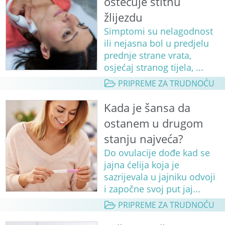
oštećuje štitnu
žlijezdu
Simptomi su nelagodnost
ili nejasna bol u predjelu
prednje strane vrata,
osjećaj stranog tijela, ...
PRIPREME ZA TRUDNOĆU
Kada je šansa da
ostanem u drugom
stanju najveća?
Do ovulacije dođe kad se
jajna ćelija koja je
sazrijevala u jajniku odvoji
i započne svoj put jaj...
PRIPREME ZA TRUDNOĆU