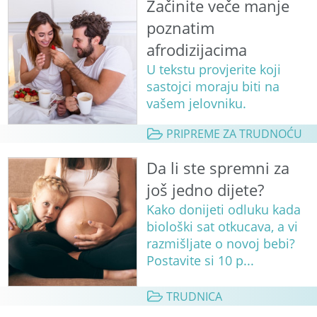
Začinite veče manje
poznatim
afrodizijacima
U tekstu provjerite koji
sastojci moraju biti na
vašem jelovniku.
PRIPREME ZA TRUDNOĆU
Da li ste spremni za
još jedno dijete?
Kako donijeti odluku kada
biološki sat otkucava, a vi
razmišljate o novoj bebi?
Postavite si 10 p...
TRUDNICA