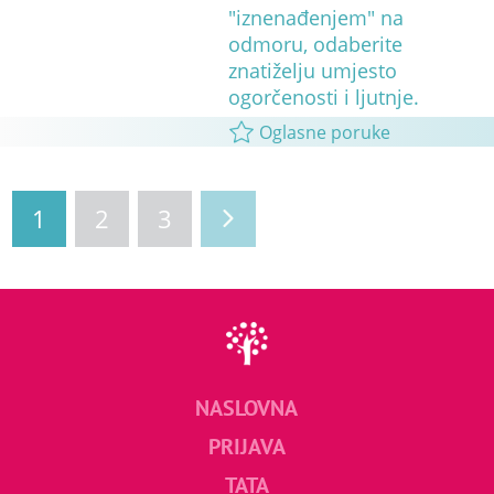
"iznenađenjem" na
odmoru, odaberite
znatiželju umjesto
ogorčenosti i ljutnje.
Oglasne poruke
1
2
3
NASLOVNA
PRIJAVA
TATA