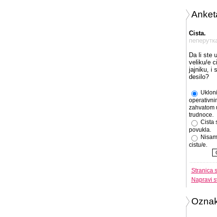
Anket
Cista.
пеперутк
Da li ste 
veliku/e c
jajniku, i
desilo?
Ukloni
operativni
zahvatom 
trudnoce.
Cista 
povukla.
Nisam
cistu/e.
Stranica 
Napravi s
Ozna