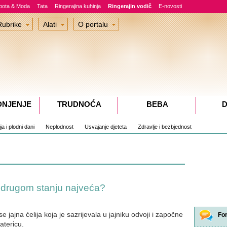
epota & Moda
Tata
Ringerajina kuhinja
Ringerajin vodič
E-novosti
Rubrike
Alati
O portalu
DNJENJE
TRUDNOĆA
BEBA
D
a i plodni dani
Neplodnost
Usvajanje djeteta
Zdravlje i bezbjednost
 drugom stanju najveća?
 jajna ćelija koja je sazrijevala u jajniku odvoji i započne
Fo
atericu.