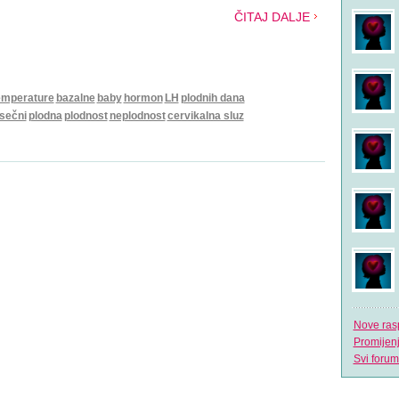
ČITAJ DALJE
emperature
bazalne
baby
hormon
LH
plodnih dana
sečni
plodna
plodnost
neplodnost
cervikalna sluz
Nove ras
Promijen
Svi forum