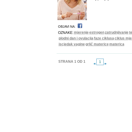
OBJAVI NA:
mjerenje
estrogen
zatrudnjivanje
t
OZNAKE:
plodni dan i ovulacija
faze ciklusa
ciklus mje
iscjedak vagine
grlić materice
materica
STRANA 1 OD 1
1