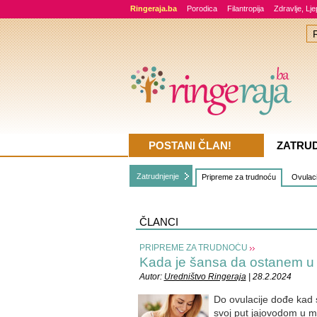
Ringeraja.ba
Porodica
Filantropija
Zdravlje, Lj
POSTANI ČLAN!
ZATRU
Zatrudnjenje
Pripreme za trudnoću
Ovulacij
ČLANCI
PRIPREME ZA TRUDNOĆU
Kada je šansa da ostanem u
Autor:
Uredništvo Ringeraja
| 28.2.2024
Do ovulacije dođe kad se
svoj put jajovodom u m