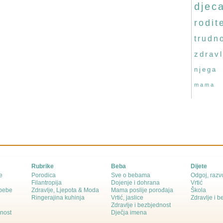
djec
rodite
trudn
zdravl
njega
mama
Rubrike
Beba
Dijete
e
Porodica
Sve o bebama
Odgoj, razvo
Filantropija
Dojenje i dohrana
Vrtić
 bebe
Zdravlje, Ljepota & Moda
Mama poslije porođaja
Škola
Ringerajina kuhinja
Vrtić, jaslice
Zdravlje i 
Zdravlje i bezbjednost
dnost
Dječja imena