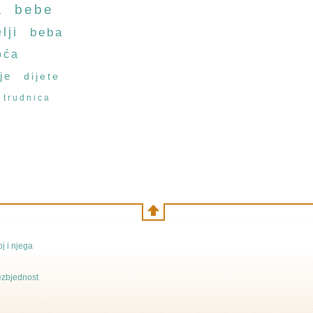
a
bebe
lji
beba
oća
je
dijete
trudnica
j i njega
bezbjednost