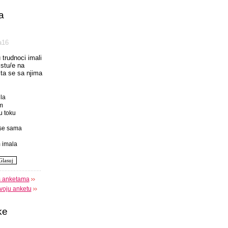
a
а16
u trudnoci imali
istu/e na
 sta se sa njima
la
m
u toku
se sama
 imala
s anketama
voju anketu
ke