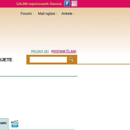
124.200 registrovanih članova
Forumi
Mali oglasi
Ankete
PRIJAVI SE!
POSTANI ČLAN!
IJETE
rumi
Video
sadržaji