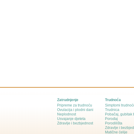
Zatrudnjenje
Trudnoća
Pripreme za trudnoću
Simptomi trudnoć
Ovulacija i plodni dani
Trudnica
Neplodnost
Pobačaj, gubitak
Usvajanje djeteta
Porođaj
Zdravlje i bezbjednost
Porodilišta
Zdravlje i bezbje
Matične ćelije