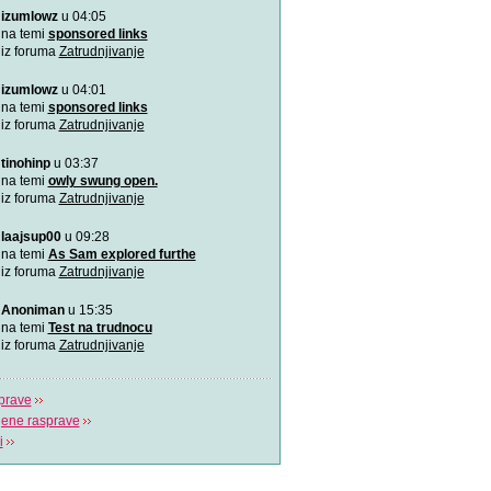
izumlowz
u 04:05
Pitajte naše doktore! - B
Doktori Bahceci Centra za 
na temi
sponsored links
vantjelesnu oplodnju
iz foruma
Zatrudnjivanje
izumlowz
u 04:01
"Gdje život počinje" - Bah
U sklopu Bahceci grupacije,
na temi
sponsored links
dugu 18 godin
iz foruma
Zatrudnjivanje
tinohinp
u 03:37
(Ne)plodnost i IVF postup
Više o plodnosti, neplodnos
na temi
owly swung open.
postupku van
iz foruma
Zatrudnjivanje
laajsup00
u 09:28
na temi
As Sam explored furthe
iz foruma
Zatrudnjivanje
Anoniman
u 15:35
na temi
Test na trudnocu
iz foruma
Zatrudnjivanje
prave
jene rasprave
i