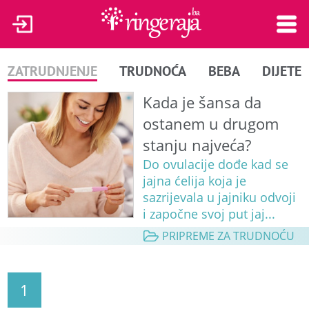
ZATRUDNJENJE
TRUDNOĆA
BEBA
DIJETE
Kada je šansa da
ostanem u drugom
stanju najveća?
Do ovulacije dođe kad se
jajna ćelija koja je
sazrijevala u jajniku odvoji
i započne svoj put jaj...
PRIPREME ZA TRUDNOĆU
1