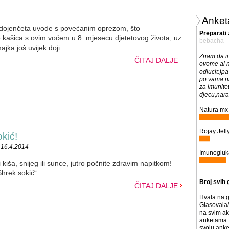
Anket
dojenčeta uvode s povećanim oprezom, što
Preparati 
kašica s ovim voćem u 8. mjesecu djetetovog života, uz
bebacha
ajka još uvijek doji.
Znam da im
ČITAJ DALJE
ovome al 
odlucit:)pa
po vama na
za imunite
djecu,nara
Natura mx 
Rojay Jelly
okić!
 16.4.2014
Imunogluk
kiša, snijeg ili sunce, jutro počnite zdravim napitkom!
hrek sokić“
Broj svih 
ČITAJ DALJE
Hvala na g
Glasovala/
na svim ak
anketama. 
svoju anke