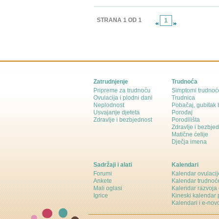
STRANA 1 OD 1
1
Zatrudnjenje
Trudnoća
Pripreme za trudnoću
Simptomi trudnoć
Ovulacija i plodni dani
Trudnica
Neplodnost
Pobačaj, gubitak
Usvajanje djeteta
Porođaj
Zdravlje i bezbjednost
Porodilišta
Zdravlje i bezbje
Matične ćelije
Dječja imena
Sadržaji i alati
Kalendari
Forumi
Kalendar ovulacij
Ankete
Kalendar trudnoć
Mali oglasi
Kalendar razvoja 
Igrice
Kineski kalendar 
Kalendari i e-novo