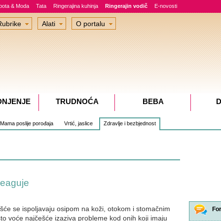
epota & Moda
Tata
Ringerajina kuhinja
Ringerajin vodič
E-novosti
Rubrike
Alati
O portalu
DNJENJE
TRUDNOĆA
BEBA
D
Mama poslije porođaja
Vrtić, jaslice
Zdravlje i bezbjednost
reaguje
ešće se ispoljavaju osipom na koži, otokom i stomačnim
Fo
o voće najčešće izaziva probleme kod onih koji imaju