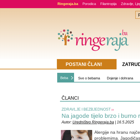
Ringeraja.ba
Porodica
Filantropija
Zdravlje, Lj
POSTANI ČLAN!
ZATRU
Beba
Sve o bebama
Dojenje i dohrana
ČLANCI
ZDRAVLJE I BEZBJEDNOST
Na jagode tijelo brzo i burno 
Autor:
Uredništvo Ringeraja.ba
| 16.5.2025
Alergije na hranu najč
problemima. Jagodičast