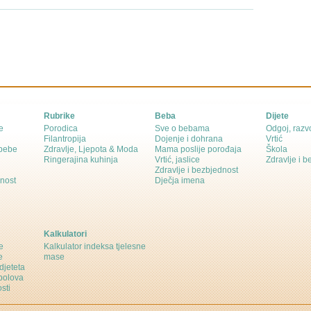
Rubrike
Beba
Dijete
e
Porodica
Sve o bebama
Odgoj, razvo
Filantropija
Dojenje i dohrana
Vrtić
 bebe
Zdravlje, Ljepota & Moda
Mama poslije porođaja
Škola
Ringerajina kuhinja
Vrtić, jaslice
Zdravlje i 
Zdravlje i bezbjednost
dnost
Dječja imena
Kalkulatori
e
Kalkulator indeksa tjelesne
e
mase
djeteta
polova
sti