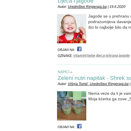
Djeca i jagode
Autor:
Uredništvo Ringeraja.ba
| 19.6.2020
Jagode se u prehranu 
podrazumijeva davanje 
što bi najbolje bilo da m
OBJAVI NA:
vitamini
bebe
djeca
ishrana
jagode
OZNAKE:
NAPICI
Zeleni nutri napitak - Shrek s
Autor:
Višnja Tomić, Uredništvo Ringeraja.ba
|
Nema veze da li je vani 
Moja kćerka ga zove „S
OBJAVI NA: