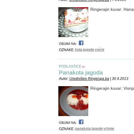
Ringerajin kuvar: Han
OBJAVI NA:
kola
jagode
voćni
OZNAKE:
POSLASTICE
Panakota jagoda
Autor:
Uredništvo Ringeraja.ba
| 30.4.2013
Ringerajin kuvar: Visn
OBJAVI NA:
panakota
jagode
vrhnje
OZNAKE: