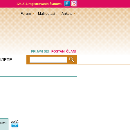
124.216 registrovanih članova
Forumi
Mali oglasi
Ankete
PRIJAVI SE!
POSTANI ČLAN!
IJETE
rumi
Video
sadržaji