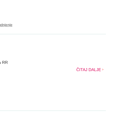
udnjenje
ja RR
ČITAJ DALJE