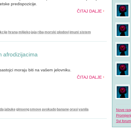
etske predispozicije.
ČITAJ DALJE
kcije
hrana
mlijeko
jaja
riba
morski plodovi
imuni sistem
 afrodizijacima
 sastojci moraju biti na vašem jelovniku.
ČITAJ DALJE
da
jabuke
ginseng
smove
avokado
banane
orasi
vanila
Nove ras
Promijen
Svi forum