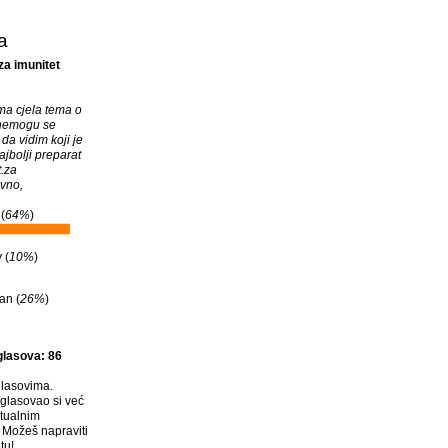
a
za imunitet
a cjela tema o
nemogu se
 da vidim koji je
jbolji preparat
t.za
vno,
(
64%
)
 (
10%
)
an (
26%
)
glasova: 86
lasovima.
glasovao si već
tualnim
Možeš napraviti
tu
!