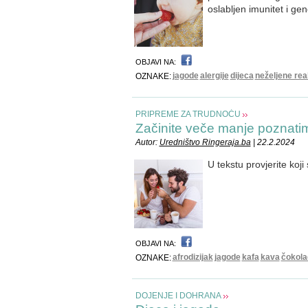
oslabljen imunitet i gen
OBJAVI NA:
jagode
alergije
dijeca
neželjene rea
OZNAKE:
PRIPREME ZA TRUDNOĆU
Začinite veče manje poznatim
Autor:
Uredništvo Ringeraja.ba
| 22.2.2024
U tekstu provjerite koji
OBJAVI NA:
afrodizijak
jagode
kafa
kava
čokola
OZNAKE:
DOJENJE I DOHRANA