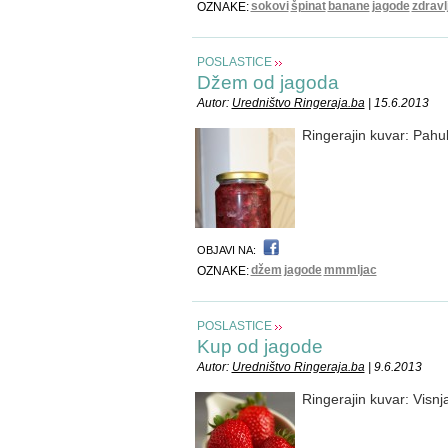
sokovi
špinat
banane
jagode
zdravl
OZNAKE:
POSLASTICE
Džem od jagoda
Autor:
Uredništvo Ringeraja.ba
| 15.6.2013
Ringerajin kuvar: Pahul
OBJAVI NA:
džem
jagode
mmmljac
OZNAKE:
POSLASTICE
Kup od jagode
Autor:
Uredništvo Ringeraja.ba
| 9.6.2013
Ringerajin kuvar: Visn