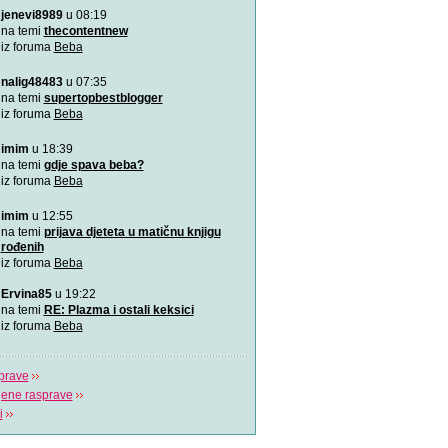
jenevi8989
u 08:19
Aplikacija “Moj kalendar 
Praćenje kalendara će biti
na temi
thecontentnew
mobilnu aplikaciju
iz foruma
Beba
nalig48483
u 07:35
Kako da bebina koža osta
zaštićena
na temi
supertopbestblogger
Od rođenja bebama je potr
iz foruma
Beba
pažnja, a njihovim ro
imim
u 18:39
VIDEO: Kako pomoći bebi
na temi
gdje spava beba?
Tijekom hranjenja bebe uz 
iz foruma
Beba
zrak, pa im podrig
imim
u 12:55
"Bijela buka" za uspavljiv
na temi
prijava djeteta u matičnu knjigu
to?
rođenih
Postoji nekoliko pravila koj
iz foruma
Beba
pridržavati ukoliko
Ervina85
u 19:22
“Challenge 2019” – Ja ću 
na temi
RE: Plazma i ostali keksici
jedne žene
iz foruma
Beba
Dženita Kurtćehajić, specij
i akušerstva,
prave
jene rasprave
i