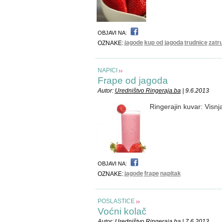
OBJAVI NA:
jagode
kup od jagoda
trudnice
zatr
OZNAKE:
NAPICI
Frape od jagoda
Autor:
Uredništvo Ringeraja.ba
| 9.6.2013
Ringerajin kuvar: Visn
OBJAVI NA:
jagode
frape
napitak
OZNAKE:
POSLASTICE
Voćni kolač
Autor:
Uredništvo Ringeraja.ba
| 7.6.2013