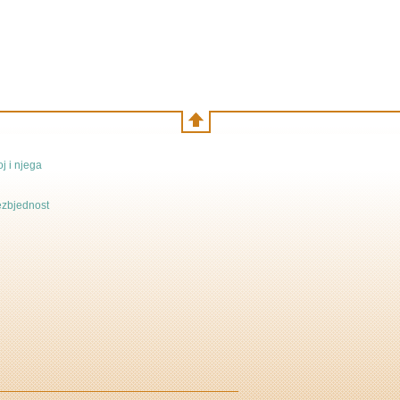
j i njega
bezbjednost