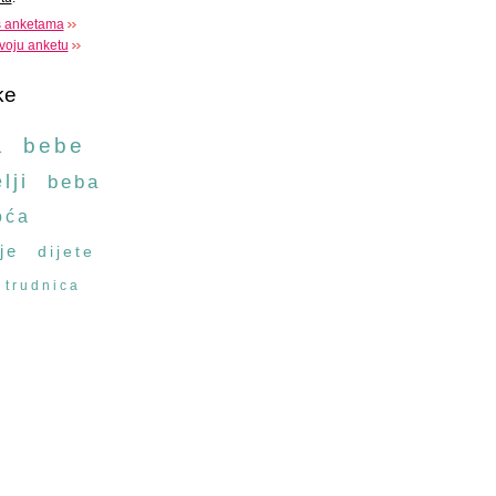
s anketama
voju anketu
ke
a
bebe
lji
beba
oća
je
dijete
trudnica