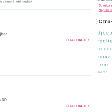
je
vitamini
nutri napitak
Stranica 
Napravi s
Ozna
djec
jicaa
ČITAJ DALJE
rodite
trudn
zdravl
njega
mama
ja RR
ČITAJ DALJE