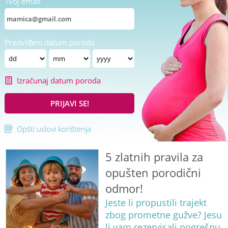
Tvoj email
Predviđeni datum poroda
Izračunaj datum poroda
PRIJAVI SE!
Opšti uslovi korištenja
5 zlatnih pravila za
opušten porodični
odmor!
Jeste li propustili trajekt
zbog prometne gužve? Jesu
li vam rezervisali pogrešnu