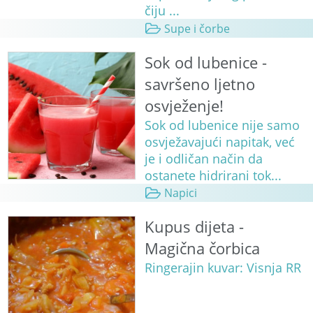
čiju ...
Supe i čorbe
Sok od lubenice -
savršeno ljetno
osvježenje!
Sok od lubenice nije samo
osvježavajući napitak, već
je i odličan način da
ostanete hidrirani tok...
Napici
Kupus dijeta -
Magična čorbica
Ringerajin kuvar: Visnja RR