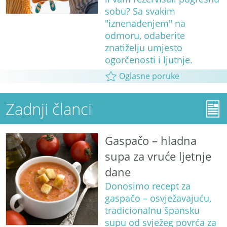
sobu? Sa svakim
"iznenađenjem" na
odmoru, odaberite
znatiželju umjesto
ogorčenosti i ljutnje.
Oglasne poruke
Zadnji članci
Gaspačo – hladna
supa za vruće ljetnje
dane
Donosimo recept za
gaspačo – osvježavajuću,
tradicionalnu špansku
supu od svježeg povrća za