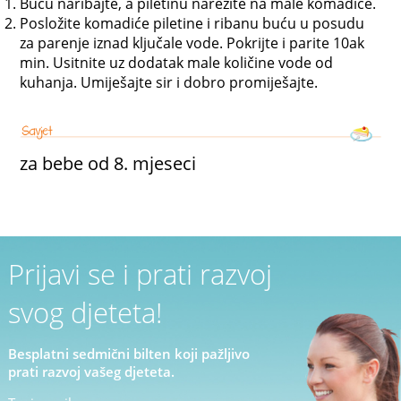
Buću naribajte, a piletinu narežite na male komadiće.
Posložite komadiće piletine i ribanu buću u posudu
za parenje iznad ključale vode. Pokrijte i parite 10ak
min. Usitnite uz dodatak male količine vode od
kuhanja. Umiješajte sir i dobro promiješajte.
za bebe od 8. mjeseci
Prijavi se i prati razvoj
svog djeteta!
Besplatni sedmični bilten koji pažljivo
prati razvoj vašeg djeteta.