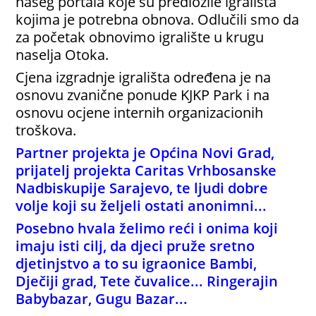
našeg portala koje su predložile igrališta
kojima je potrebna obnova. Odlučili smo da
za početak obnovimo igralište u krugu
naselja Otoka.
Cjena izgradnje igrališta određena je na
osnovu zvanične ponude KJKP Park i na
osnovu ocjene internih organizacionih
troškova.
Partner projekta je Općina Novi Grad,
prijatelj projekta Caritas Vrhbosanske
Nadbiskupije Sarajevo, te ljudi dobre
volje koji su željeli ostati anonimni...
Posebno hvala želimo reći i onima koji
imaju isti cilj, da djeci pruže sretno
djetinjstvo a to su igraonice Bambi,
Dječiji grad, Tete čuvalice... Ringerajin
Babybazar, Gugu Bazar...