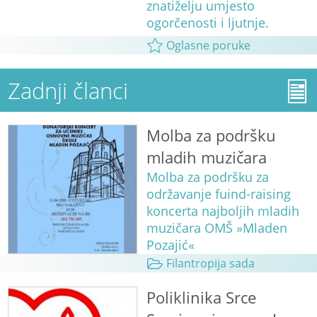
znatiželju umjesto
ogorčenosti i ljutnje.
Oglasne poruke
Zadnji članci
Molba za podršku
mladih muzičara
Molba za podršku za
održavanje fuind-raising
koncerta najboljih mladih
muzičara OMŠ »Mladen
Pozajić«
Filantropija sada
Poliklinika Srce