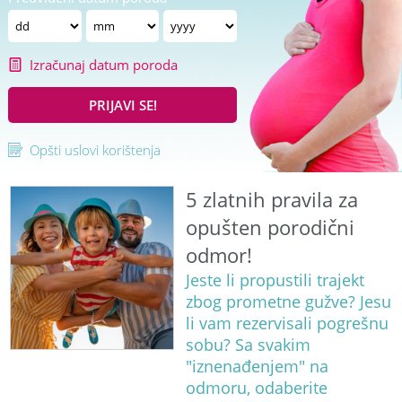
Izračunaj datum poroda
PRIJAVI SE!
Opšti uslovi korištenja
5 zlatnih pravila za
opušten porodični
odmor!
Jeste li propustili trajekt
zbog prometne gužve? Jesu
li vam rezervisali pogrešnu
sobu? Sa svakim
"iznenađenjem" na
odmoru, odaberite