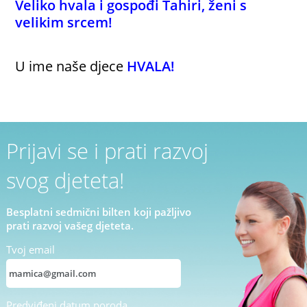
Veliko hvala i gospođi Tahiri, ženi s
velikim srcem!
U ime naše djece
HVALA!
Prijavi se i prati razvoj
svog djeteta!
Besplatni sedmični bilten koji pažljivo
prati razvoj vašeg djeteta.
Tvoj email
Predviđeni datum poroda