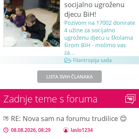
socijalno ugroženu
djecu BiH!
Pozivom na 17002 donirate
4 užine za socijalno
ugroženu djecu u školama
širom BiH - molimo vas
za...
Filantropija sada
LISTA SVIH ČLANAKA
Zadnje teme s foruma
RE: Nova sam na forumu trudilice 😊
08.08.2026, 08:29
laslo1234