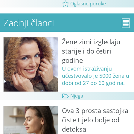
Oglasne poruke
Zadnji članci
Žene zimi izgledaju
starije i do četiri
godine
U ovom istraživanju
učestvovalo je 5000 žena u
dobi od 27 do 60 godina.
Njega
Ova 3 prosta sastojka
čiste tijelo bolje od
detoksa