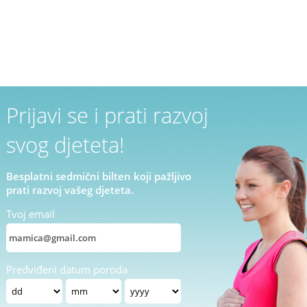
Prijavi se i prati razvoj
svog djeteta!
Besplatni sedmični bilten koji pažljivo
prati razvoj vašeg djeteta.
Tvoj email
Predviđeni datum poroda