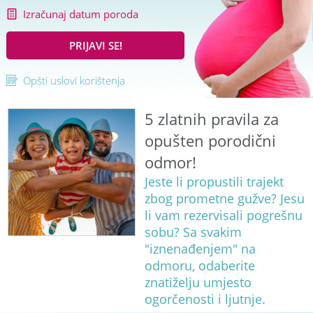
Izračunaj datum poroda
PRIJAVI SE!
Opšti uslovi korištenja
5 zlatnih pravila za
opušten porodični
odmor!
Jeste li propustili trajekt
zbog prometne gužve? Jesu
li vam rezervisali pogrešnu
sobu? Sa svakim
"iznenađenjem" na
odmoru, odaberite
znatiželju umjesto
ogorčenosti i ljutnje.