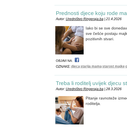
Prednosti djece koju rode ma
Autor:
Uredništvo Ringeraja.ba
| 21.4.2026
Iako bi se sve donedav
sve češće postaju majke
pozitivnih stvari.
OBJAVI NA:
djeca
starija mama
starost majke
o
OZNAKE:
Treba li roditelj uvijek djecu s
Autor:
Uredništvo Ringeraja.ba
| 28.3.2026
Pitanje ravnoteže izmeđ
roditelja.