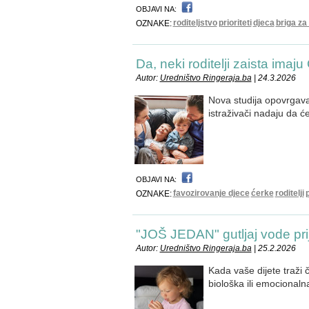
OBJAVI NA:
roditeljstvo
prioriteti
djeca
briga za
OZNAKE:
Da, neki roditelji zaista im
Autor:
Uredništvo Ringeraja.ba
| 24.3.2026
Nova studija opovrgava 
istraživači nadaju da će
OBJAVI NA:
favozirovanje djece
ćerke
roditelji
OZNAKE:
"JOŠ JEDAN" gutljaj vode pri
Autor:
Uredništvo Ringeraja.ba
| 25.2.2026
Kada vaše dijete traži 
biološka ili emocionaln