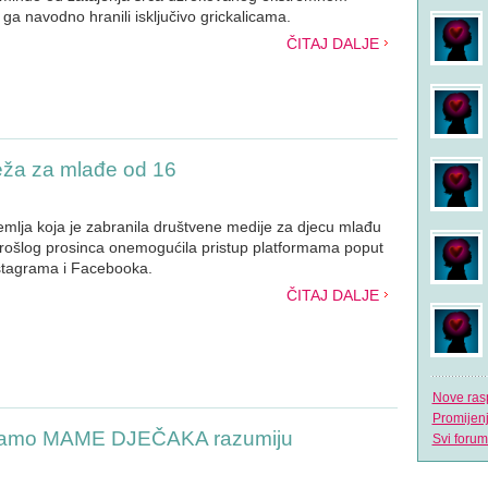
su ga navodno hranili isključivo grickalicama.
ČITAJ DALJE
reža za mlađe od 16
 zemlja koja je zabranila društvene medije za djecu mlađu
prošlog prosinca onemogućila pristup platformama poput
stagrama i Facebooka.
ČITAJ DALJE
Nove ras
Promijen
 samo MAME DJEČAKA razumiju
Svi forum