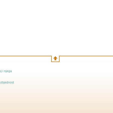
j i njega
bezbjednost