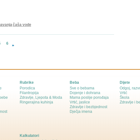
pavanja
čaša vode
5
6
Rubrike
Beba
Dijete
e
Porodica
Sve o bebama
Odgoj, razvo
Filantropija
Dojenje i dohrana
Vrtić
 bebe
Zdravlje, Ljepota & Moda
Mama poslije porođaja
Škola
Ringerajina kuhinja
Vrtić, jaslice
Zdravlje i 
Zdravlje i bezbjednost
dnost
Dječja imena
Kalkulatori