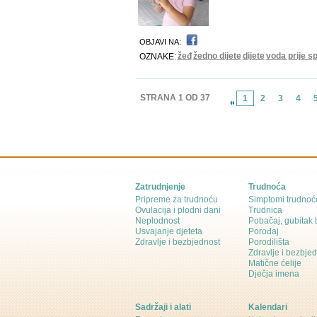
OBJAVI NA:
žeđ
žedno dijete
dijete
voda prije s
OZNAKE:
STRANA 1 OD 37
1
2
3
4
Zatrudnjenje
Trudnoća
Pripreme za trudnoću
Simptomi trudnoć
Ovulacija i plodni dani
Trudnica
Neplodnost
Pobačaj, gubitak
Usvajanje djeteta
Porođaj
Zdravlje i bezbjednost
Porodilišta
Zdravlje i bezbje
Matične ćelije
Dječja imena
Sadržaji i alati
Kalendari