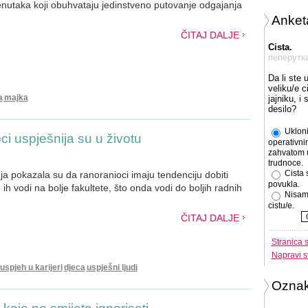
nutaka koji obuhvataju jedinstveno putovanje odgajanja
Anket
ČITAJ DALJE
Cista.
пеперутк
Da li ste 
veliku/e c
a
majka
jajniku, i
desilo?
Ukloni
i uspješnija su u životu
operativni
zahvatom 
trudnoce.
Cista 
ja pokazala su da ranoranioci imaju tendenciju dobiti
povukla.
o ih vodi na bolje fakultete, što onda vodi do boljih radnih
Nisam
cistu/e.
ČITAJ DALJE
Stranica 
Napravi s
uspjeh u karijeri
djeca
uspješni ljudi
Ozna