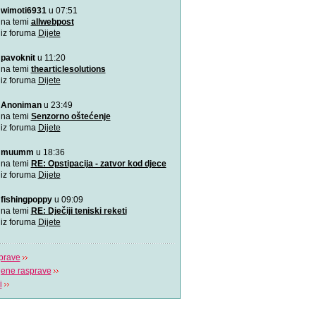
wimoti6931
u 07:51
Rođeno moje!
Najemotivnija i najljepša p
na temi
allwebpost
mame, za roditelj
iz foruma
Dijete
pavoknit
u 11:20
4 zabavne obiteljske igre
zimske dane
na temi
thearticlesolutions
Predlažemo vam četiri su
iz foruma
Dijete
obiteljske igre koje će n
Anoniman
u 23:49
Upravo sam tužio obrazov
na temi
Senzorno oštećenje
Možda učenici čine tek 20
iz foruma
Dijete
ali čine 100% na
muumm
u 18:36
Koja je tajna uspješnog s
na temi
RE: Opstipacija - zatvor kod djece
Video koji bi trebao vidjeti s
iz foruma
Dijete
fishingpoppy
u 09:09
Plavi telefon BiH
na temi
RE: Dječiji teniski reketi
Plavi telefon, savjetodavn
iz foruma
Dijete
besplatna linija za
prave
jene rasprave
i