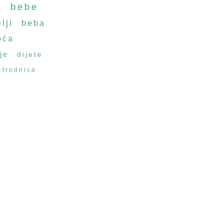
a
bebe
lji
beba
oća
je
dijete
trudnica