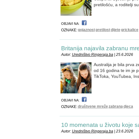
pretilošću, a roditelji 
OBJAVI NA:
gojaznost
pretilost
dijete
grickalice
OZNAKE:
Britanija najavila zabranu m
Autor:
Uredništvo Ringeraja.ba
| 25.6.2026
Australija je bila prva
od 16 godina te im je 
TikToka, YouTubea, In
OBJAVI NA:
društvene mreže
zabrana
djeca
OZNAKE:
10 momenata u životu koje
Autor:
Uredništvo Ringeraja.ba
| 23.6.2026