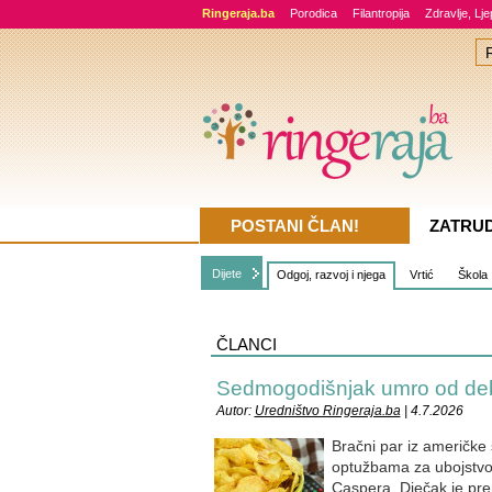
Ringeraja.ba
Porodica
Filantropija
Zdravlje, Lj
POSTANI ČLAN!
ZATRU
Dijete
Odgoj, razvoj i njega
Vrtić
Škola
ČLANCI
Sedmogodišnjak umro od deblj
Autor:
Uredništvo Ringeraja.ba
| 4.7.2026
Bračni par iz američk
optužbama za ubojstvo
Caspera. Dječak je pr