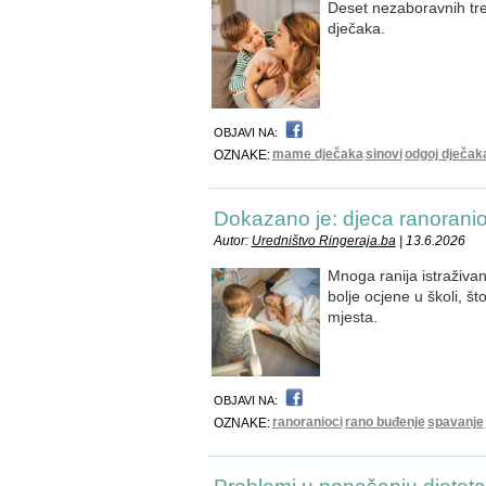
Deset nezaboravnih tre
dječaka.
OBJAVI NA:
mame dječaka
sinovi
odgoj dječak
OZNAKE:
Dokazano je: djeca ranoranioc
Autor:
Uredništvo Ringeraja.ba
| 13.6.2026
Mnoga ranija istraživan
bolje ocjene u školi, št
mjesta.
OBJAVI NA:
ranoranioci
rano buđenje
spavanje
OZNAKE: