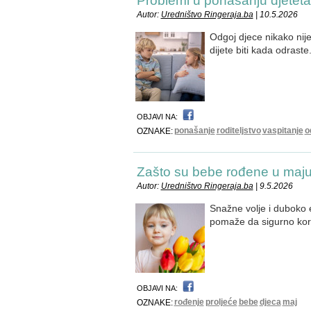
Problemi u ponašanju djeteta 
Autor:
Uredništvo Ringeraja.ba
| 10.5.2026
Odgoj djece nikako nije
dijete biti kada odraste
OBJAVI NA:
ponašanje
roditeljstvo
vaspitanje
o
OZNAKE:
Zašto su bebe rođene u maj
Autor:
Uredništvo Ringeraja.ba
| 9.5.2026
Snažne volje i duboko 
pomaže da sigurno kora
OBJAVI NA:
rođenje
proljeće
bebe
djeca
maj
OZNAKE: