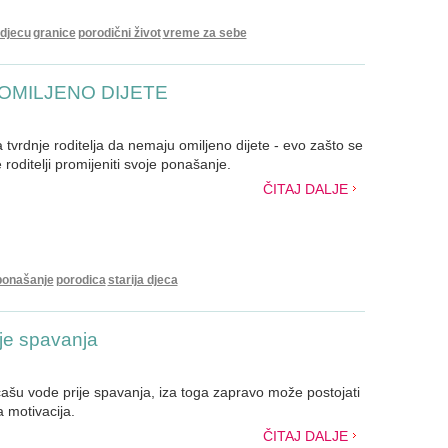
 djecu
granice
porodični život
vreme za sebe
aju OMILJENO DIJETE
tvrdnje roditelja da nemaju omiljeno dijete - evo zašto se
 roditelji promijeniti svoje ponašanje.
ČITAJ DALJE
ponašanje
porodica
starija djeca
je spavanja
čašu vode prije spavanja, iza toga zapravo može postojati
a motivacija.
ČITAJ DALJE