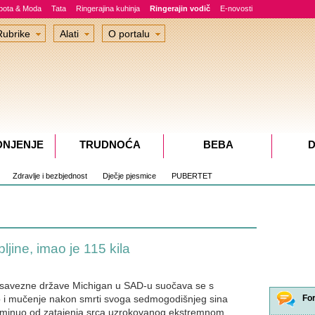
epota & Moda
Tata
Ringerajina kuhinja
Ringerajin vodič
E-novosti
Rubrike
Alati
O portalu
DNJENJE
TRUDNOĆA
BEBA
D
Zdravlje i bezbjednost
Dječje pjesmice
PUBERTET
ine, imao je 115 kila
e savezne države Michigan u SAD-u suočava se s
 i mučenje nakon smrti svoga sedmogodišnjeg sina
Fo
eminuo od zatajenja srca uzrokovanog ekstremnom