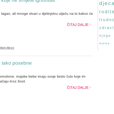
koje ne smijete ignorisati
djec
rodite
 lagan, ali mnoge stvari u djetinjstvu utječu na to kakvo će
.
trudn
ČITAJ DALJE
zdravl
njega
mama
dgoj djece
u tako posebne
emotivne, majske bebe imaju svoje šesto čulo koje im
čaju kroz život.
ČITAJ DALJE