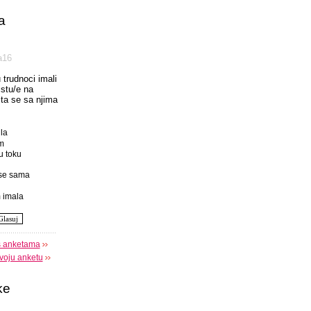
a
а16
u trudnoci imali
istu/e na
 sta se sa njima
la
m
u toku
se sama
 imala
s anketama
voju anketu
ke