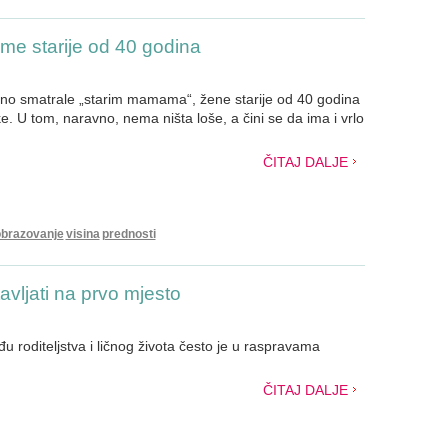
me starije od 40 godina
no smatrale „starim mamama“, žene starije od 40 godina
. U tom, naravno, nema ništa loše, a čini se da ima i vrlo
ČITAJ DALJE
brazovanje
visina
prednosti
tavljati na prvo mjesto
u roditeljstva i ličnog života često je u raspravama
ČITAJ DALJE