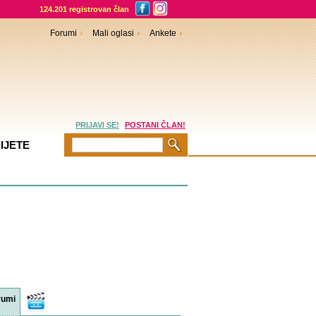
124.201 registrovan član
Forumi
Mali oglasi
Ankete
PRIJAVI SE!
POSTANI ČLAN!
IJETE
rumi
Video
sadržaji