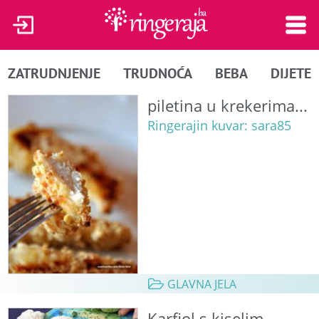
ZATRUDNJENJE
TRUDNOĆA
BEBA
DIJETE
piletina u krekerima...
Ringerajin kuvar: sara85
GLAVNA JELA
Karfiol s kiselim