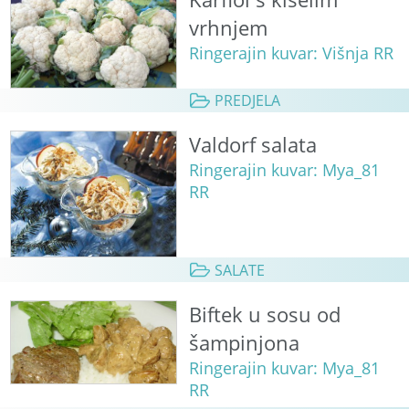
vrhnjem
Ringerajin kuvar: Višnja RR
PREDJELA
Valdorf salata
Ringerajin kuvar: Mya_81
RR
SALATE
Biftek u sosu od
šampinjona
Ringerajin kuvar: Mya_81
RR