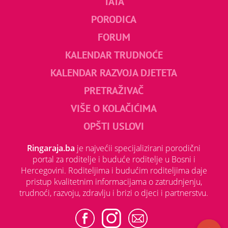
TATA
PORODICA
FORUM
KALENDAR TRUDNOĆE
KALENDAR RAZVOJA DJETETA
PRETRAŽIVAČ
VIŠE O KOLAČIĆIMA
OPŠTI USLOVI
Ringaraja.ba
je najvećii specijalizirani porodični
portal za roditelje i buduće roditelje u Bosni i
Hercegovini. Roditeljima i budućim roditeljima daje
pristup kvalitetnim informacijama o zatrudnjenju,
trudnoći, razvoju, zdravlju i brizi o djeci i partnerstvu.