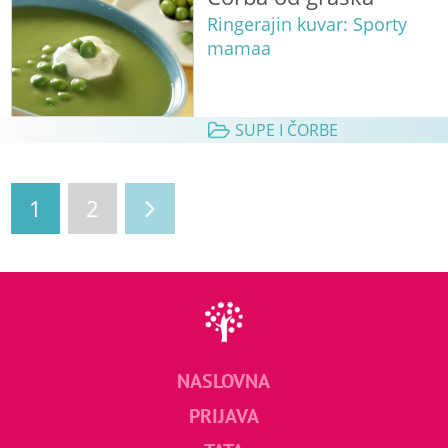
Ringerajin kuvar: Sporty
mamaa
SUPE I ČORBE
1
2
NASLOVNA
PRIJAVA