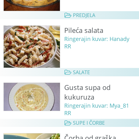
PREDJELA
Pileća salata
Ringerajin kuvar: Hanady
RR
SALATE
Gusta supa od
kukuruza
Ringerajin kuvar: Mya_81
RR
SUPE I ČORBE
Čorba od graška