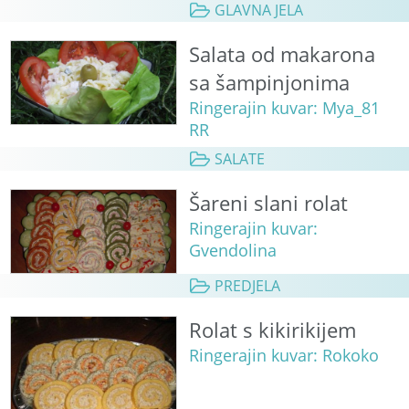
GLAVNA JELA
Salata od makarona
sa šampinjonima
Ringerajin kuvar: Mya_81
RR
SALATE
Šareni slani rolat
Ringerajin kuvar:
Gvendolina
PREDJELA
Rolat s kikirikijem
Ringerajin kuvar: Rokoko