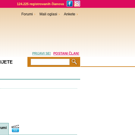
124.225 registrovanih članova
Forumi
Mali oglasi
Ankete
PRIJAVI SE!
POSTANI ČLAN!
IJETE
rumi
Video
sadržaji