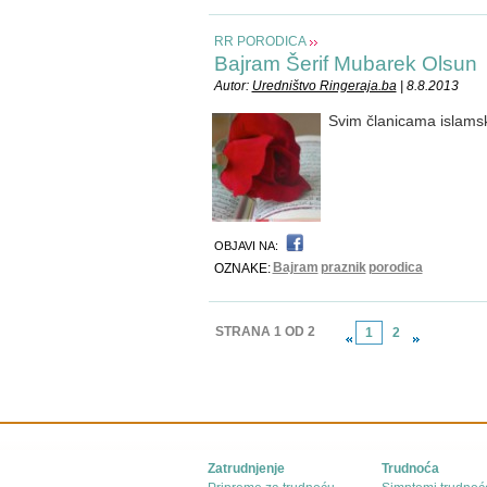
RR PORODICA
Bajram Šerif Mubarek Olsun
Autor:
Uredništvo Ringeraja.ba
| 8.8.2013
Svim članicama islamsk
OBJAVI NA:
Bajram
praznik
porodica
OZNAKE:
STRANA 1 OD 2
1
2
Zatrudnjenje
Trudnoća