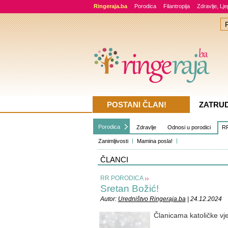
Ringeraja.ba
Porodica
Filantropija
Zdravlje, Lj
POSTANI ČLAN!
ZATRU
Porodica
Zdravlje
Odnosi u porodici
RR
Zanimljivosti
Mamina posla!
ČLANCI
RR PORODICA
Sretan Božić!
Autor:
Uredništvo Ringeraja.ba
| 24.12.2024
Članicama katoličke vjer