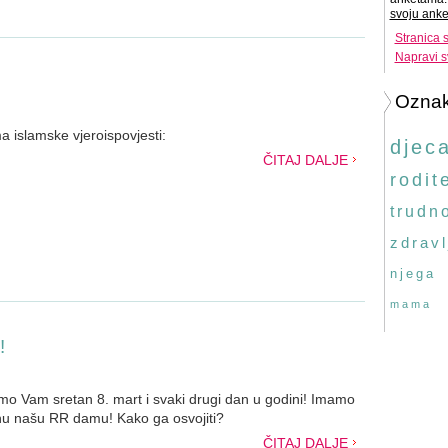
svoju anke
Stranica 
Napravi s
Ozna
 islamske vjeroispovjesti:
djec
ČITAJ DALJE
rodite
trudn
zdravl
njega
mama
!
o Vam sretan 8. mart i svaki drugi dan u godini! Imamo
nu našu RR damu! Kako ga osvojiti?
ČITAJ DALJE