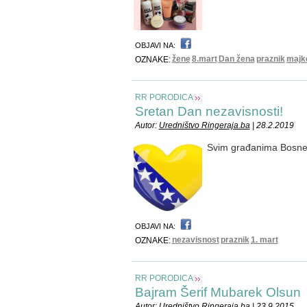
OBJAVI NA:
žene
8.mart
Dan žena
praznik
majk
OZNAKE:
RR PORODICA
Sretan Dan nezavisnosti!
Autor:
Uredništvo Ringeraja.ba
| 28.2.2019
Svim građanima Bosne 
OBJAVI NA:
nezavisnost
praznik
1. mart
OZNAKE:
RR PORODICA
Bajram Šerif Mubarek Olsun
Autor:
Uredništvo Ringeraja.ba
| 23.9.2015