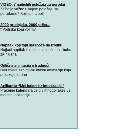
VIDEO: 7 najboljih položaja za porođaj
Zašto je važno u kojem položaju se
porađamo? Koji su najbolj
2000 grudnjaka, 2000 priča...
\"Podrška koju volim\"
Napitak koji topi masnoće na trbuhu
Najjači napitak koji topi masnoće na trbuhu
za 7 dana
Odlična animacija o trudnoći
Ovu zaista zanimljivu kratku animaciju koja
prikazuje trudno
Aplikacija “Moj kalendar imunizacije”
Praćenje kalendara će biti mnogo lakše uz
mobilnu aplikaciju