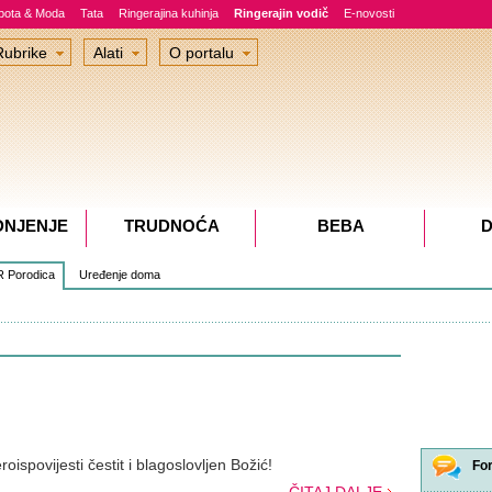
epota & Moda
Tata
Ringerajina kuhinja
Ringerajin vodič
E-novosti
Rubrike
Alati
O portalu
DNJENJE
TRUDNOĆA
BEBA
D
 Porodica
Uređenje doma
oispovijesti čestit i blagoslovljen Božić!
Fo