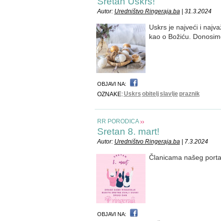
Sretan Uskrs!
Autor:
Uredništvo Ringeraja.ba
| 31.3.2024
Uskrs je najveći i najv
kao o Božiću. Donosimo
OBJAVI NA:
Uskrs
obitelj
slavlje
praznik
OZNAKE:
RR PORODICA
Sretan 8. mart!
Autor:
Uredništvo Ringeraja.ba
| 7.3.2024
Članicama našeg portal
OBJAVI NA: