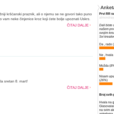
Anket
ažniji kršćanski praznik, ali o njemu se ne govori tako puno
Prvi RR s
almondray
 vam neke činjenice kroz koji ćete bolje upoznati Uskrs.
ČITAJ DALJE
Dali biste 
našem pr
svojim kre
Svi kreativ
Da , rado (
Ne , hvala 
Možda (
8
Nisam upuć
(
26%
)
a sretan 8. mart!
ČITAJ DALJE
Broj svih 
Hvala na g
Glasovala/
na svim ak
anketama. 