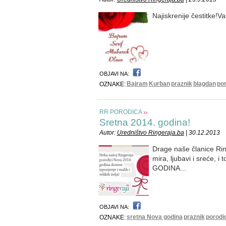
Najiskrenije čestitke!
OBJAVI NA:
Bajram
Kurban
praznik
blagdan
po
OZNAKE:
RR PORODICA
Sretna 2014. godina!
Autor:
Uredništvo Ringeraja.ba
| 30.12.2013
Drage naše članice Ri
mira, ljubavi i sreće,
GODINA...
OBJAVI NA:
sretna Nova godina
praznik
porodi
OZNAKE: