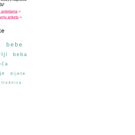
tu
!
s anketama
voju anketu
ke
a
bebe
lji
beba
oća
je
dijete
trudnica