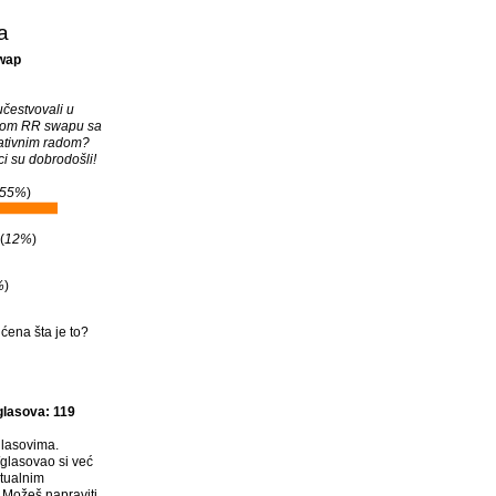
a
wap
učestvovali u
vom RR swapu sa
ativnim radom?
ci su dobrodošli!
55%
)
(
12%
)
%
)
ena šta je to?
glasova: 119
lasovima.
glasovao si već
tualnim
Možeš napraviti