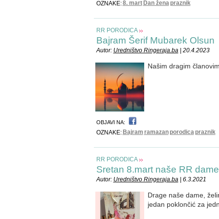
8. mart
Dan žena
praznik
OZNAKE:
RR PORODICA
Bajram Šerif Mubarek Olsun
Autor:
Uredništvo Ringeraja.ba
| 20.4.2023
Našim dragim članovima
OBJAVI NA:
Bajram
ramazan
porodica
praznik
OZNAKE:
RR PORODICA
Sretan 8.mart naše RR dame
Autor:
Uredništvo Ringeraja.ba
| 6.3.2021
Drage naše dame, želim
jedan poklončić za jed