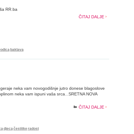
Vaša RR.ba
ČITAJ DALJE
rodica
baklava
ngeraje neka vam novogodišnje jutro donese blagoslove
 i toplinom neka vam ispuni vaša srca...SRETNA NOVA
ČITAJ DALJE
ca
djeca
čestitke
radost