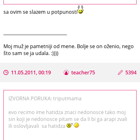
sa ovim se slazem u potpunosti
_____________________________
Moj muž je pametniji od mene. Bolje se on oženio, nego
što sam se ja udala. :))))
11.05.2011, 00:19
teacher75
5394
IZVORNA PORUKA: triputmama
evo recimo ime hatidza znaci nedonosce tako moj
sin koji je nedonosce pitam se da li bi ga arapi zvali
ili oslovljavali sa hatidza