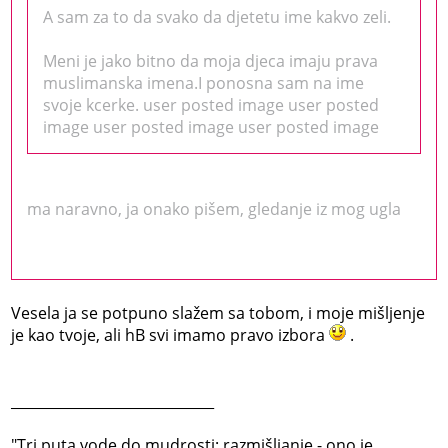
A sam za to da svako da djetetu ime kakvo zeli.
Meni je jako bitno da moja djeca imaju prava
muslimanska imena.I ponosna sam na ime
svoje kcerke. user posted image user posted
image user posted image user posted image
ma naravno, ja onako pišem, gledanje iz mog ugla
Vesela ja se potpuno slažem sa tobom, i moje mišljenje
je kao tvoje, ali hB svi imamo pravo izbora
.
_____________________________
‎"Tri puta vode do mudrosti: razmišljanje - ono je