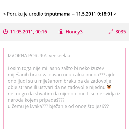
< Poruku je uredio
triputmama
--
11.5.2011 0:18:01
>
11.05.2011, 00:16
Honey3
3035
IZVORNA PORUKA: veeseelaa
i osim toga nije mi jasno zašto bi neko izuzev
miješanih brakova davao neutralna imena??? ajde
ono ljudi su u miješanom braku pa da zadovolje
obje strane ili ustvari da ne zadovolje nijednu
ne mogu da shvatim da nijedno ime ti se ne svidja iz
naroda kojem pripadaš???
u čemu je kvaka??? bježanje od onog što jesi???