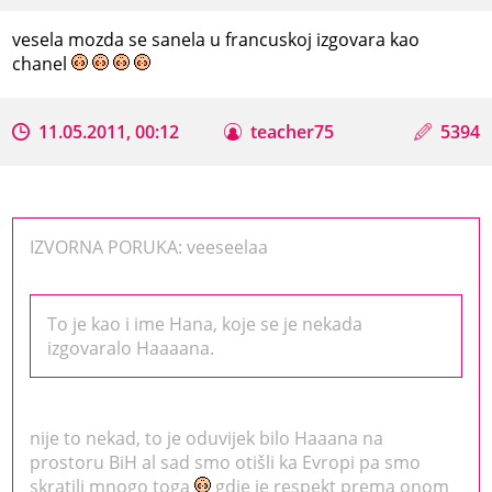
vesela mozda se sanela u francuskoj izgovara kao
chanel
11.05.2011, 00:12
teacher75
5394
IZVORNA PORUKA: veeseelaa
To je kao i ime Hana, koje se je nekada
izgovaralo Haaaana.
nije to nekad, to je oduvijek bilo Haaana na
prostoru BiH al sad smo otišli ka Evropi pa smo
skratili mnogo toga
gdje je respekt prema onom