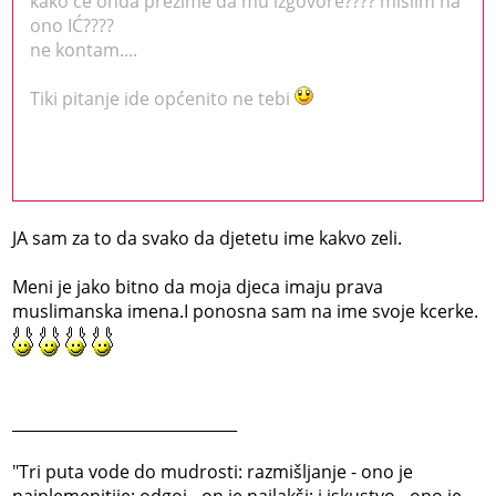
kako će onda prezime da mu izgovore???? mislim na
ono IĆ????
ne kontam....
Tiki pitanje ide općenito ne tebi
JA sam za to da svako da djetetu ime kakvo zeli.
Meni je jako bitno da moja djeca imaju prava
muslimanska imena.I ponosna sam na ime svoje kcerke.
_____________________________
‎"Tri puta vode do mudrosti: razmišljanje - ono je
najplemenitije; odgoj - on je najlakši; i iskustvo - ono je