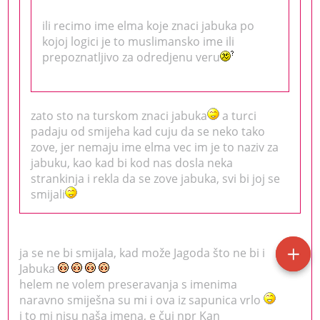
ili recimo ime elma koje znaci jabuka po
kojoj logici je to muslimansko ime ili
prepoznatljivo za odredjenu veru
zato sto na turskom znaci jabuka
a turci
padaju od smijeha kad cuju da se neko tako
zove, jer nemaju ime elma vec im je to naziv za
jabuku, kao kad bi kod nas dosla neka
strankinja i rekla da se zove jabuka, svi bi joj se
smijali
ja se ne bi smijala, kad može Jagoda što ne bi i
Jabuka
helem ne volem preseravanja s imenima
naravno smiješna su mi i ova iz sapunica vrlo
i to mi nisu naša imena, e čuj npr Kan