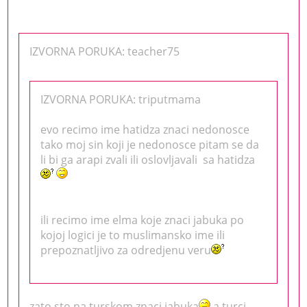
IZVORNA PORUKA: teacher75
IZVORNA PORUKA: triputmama
evo recimo ime hatidza znaci nedonosce
tako moj sin koji je nedonosce pitam se da
li bi ga arapi zvali ili oslovljavali sa hatidza
ili recimo ime elma koje znaci jabuka po
kojoj logici je to muslimansko ime ili
prepoznatljivo za odredjenu veru
zato sto na turskom znaci jabuka
a turci