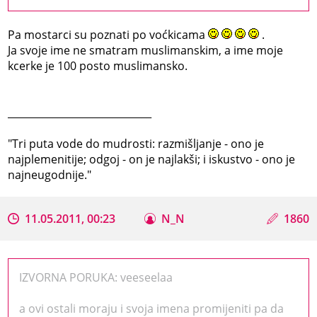
Pa mostarci su poznati po voćkicama
.
Ja svoje ime ne smatram muslimanskim, a ime moje
kcerke je 100 posto muslimansko.
_____________________________
‎"Tri puta vode do mudrosti: razmišljanje - ono je
najplemenitije; odgoj - on je najlakši; i iskustvo - ono je
najneugodnije."
11.05.2011, 00:23
N_N
1860
IZVORNA PORUKA: veeseelaa
a ovi ostali moraju i svoja imena promijeniti pa da