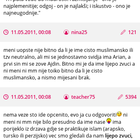
najplemenitije; odgoj - on je najlakši; i iskustvo - ono je
najneugodnije."
11.05.2011, 00:08
nina25
121
meni uopste nije bitno da li je ime cisto muslimansko ili
tzv neutralno, ali mi se jednostavno svidja ima Arian, a
prvi sin mi se zove Ajdin. Bitno mi je da ime lijepo zvuci a
ni meni ni mm nije toiko bitno da li je cisto
muslimansko, a nismo mijesani brak.
11.05.2011, 00:08
teacher75
5394
nema veze sto ide opcenito, evo ja cu odgovoriti
ni
meni ni mm nije bilo presudno da ime nase
ima
porijeklo iz drzava gdje se praktikuje islam (arapsko,
tursko ili perzijsko) vec smo gledali da nam
lijepo zvuci,