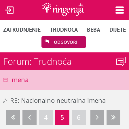
ZATRUDNJENJE
TRUDNOĆA
BEBA
DIJETE
ODGOVORI
Forum: Trudnoća
Imena
RE: Nacionalno neutralna imena
4
5
6