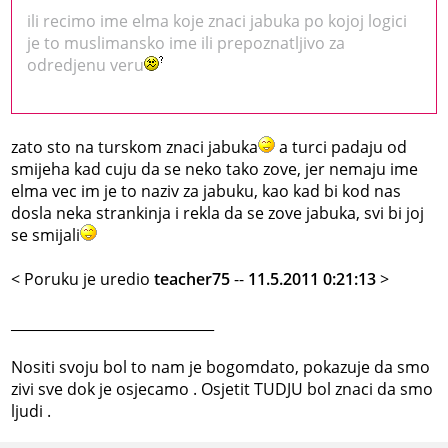
ili recimo ime elma koje znaci jabuka po kojoj logici
je to muslimansko ime ili prepoznatljivo za
odredjenu veru
zato sto na turskom znaci jabuka
a turci padaju od
smijeha kad cuju da se neko tako zove, jer nemaju ime
elma vec im je to naziv za jabuku, kao kad bi kod nas
dosla neka strankinja i rekla da se zove jabuka, svi bi joj
se smijali
< Poruku je uredio
teacher75
--
11.5.2011 0:21:13
>
_____________________________
Nositi svoju bol to nam je bogomdato, pokazuje da smo
zivi sve dok je osjecamo . Osjetit TUDJU bol znaci da smo
ljudi .