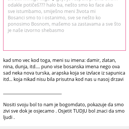
odakle potičeš??? halo ba, nešto smo ko face ako
sve istumbamo, smiješno meni života mi
Bosanci smo to i ostanimo, sve se nešto ko
ponosimo Bosnom, mašemo sa zastavama a sve što
je naše izvorno shebasmo
kad smo vec kod toga, meni su imena: damir, zlatan,
nina, dunja, itd.... puno vise bosanska imena nego ova
sad neka nova turska, arapska koja se izvlace iz sapunica
itd... koja nikad nisu bila prisutna kod nas u nasoj drzavi
_____________________________
Nositi svoju bol to nam je bogomdato, pokazuje da smo
zivi sve dok je osjecamo . Osjetit TUDJU bol znaci da smo
ljudi .