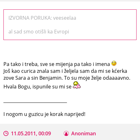
IZVORNA PORUKA: veeseelaa
al sad smo otišli ka Evropi
Pa tako i treba, sve se mijenja pa tako i imena
Još kao curica znala sam i željela sam da mi se kćerka
zove Sara a sin Benjamin. To su moje želje odaaaavno.
Hvala Bogu, ispunile su mi se
_____________________________
I nogom u guzicu je korak naprijed!
11.05.2011, 00:09
Anoniman