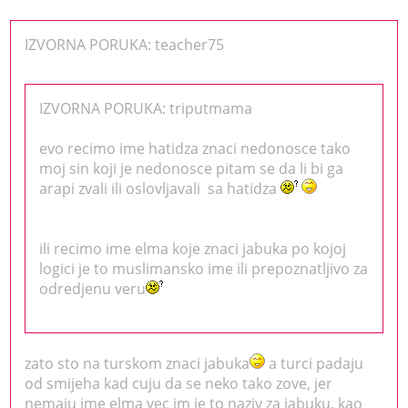
IZVORNA PORUKA: teacher75
IZVORNA PORUKA: triputmama
evo recimo ime hatidza znaci nedonosce tako
moj sin koji je nedonosce pitam se da li bi ga
arapi zvali ili oslovljavali sa hatidza
ili recimo ime elma koje znaci jabuka po kojoj
logici je to muslimansko ime ili prepoznatljivo za
odredjenu veru
zato sto na turskom znaci jabuka
a turci padaju
od smijeha kad cuju da se neko tako zove, jer
nemaju ime elma vec im je to naziv za jabuku, kao