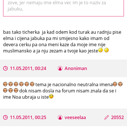
zove, jer nemaju ime elma vec im je to naziv za
jabuku,
bas tako ticherka ja kad odem kod turak au radnju pise
elma i cijena jabuka pa mi smijesno kako imam od
devera cerku pa ona meni kaze da moje ime nije
muslimansko a ja nju zezam a tvoje kao jeste
11.05.2011, 00:24
Anoniman
tema je nacionalno neutralna imena
dok nisam dosla na forum nisam znala da se i
ime Noa ubraja u iste
11.05.2011, 00:25
veeseelaa
20552