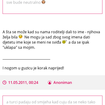
sve bude neutralno
A šta se može kad su nama roditelji dali to ime - njihova
želja bila
Ne mogu ja sad zbog svog imena dati
djetetu ime koje se meni ne sviđa
a da se ipak
"uklapa" sa mojim.
_____________________________
I nogom u guzicu je korak naprijed!
11.05.2011, 00:24
Anoniman
a turci padaju od smijeha kad cuju da se neko tako