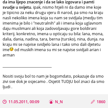
da ima lijepo znacenje i da se lako izgovara i pamti
svudje u svijetu
. ipak, nismo htjeli ni da damo ime koje
je tipicno za neku drugu vjeru ili narod, pa smo na kraju
nasli nekoliko imena koja su nam se svidjala (medju tim
imenima je bilo i "neutralnih" ali i imena koja uglavnom
daju muslimani ali koja zadovoljavaju gore boldirani
kriterij. konkretno, imena u opticaju su bila: lana, mona,
dalia, dania, nadina, tara, berna (tursko), nina, dunja. na
kraju mi se najvise svidjelo lana i tako smo dali djetetu
ime
od muskih imena su mi se najvise svidjali arian i
arman
_____________________________
Nositi svoju bol to nam je bogomdato, pokazuje da smo
zivi sve dok je osjecamo . Osjetit TUDJU bol znaci da smo
ljudi .
11.05.2011, 00:09
N_N
1860