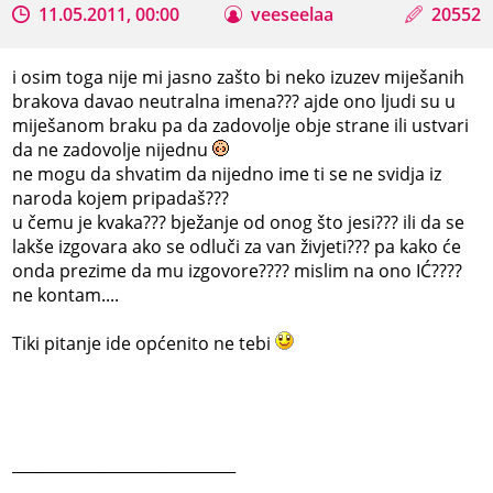
11.05.2011, 00:00
veeseelaa
20552
i osim toga nije mi jasno zašto bi neko izuzev miješanih
brakova davao neutralna imena??? ajde ono ljudi su u
miješanom braku pa da zadovolje obje strane ili ustvari
da ne zadovolje nijednu
ne mogu da shvatim da nijedno ime ti se ne svidja iz
naroda kojem pripadaš???
u čemu je kvaka??? bježanje od onog što jesi??? ili da se
lakše izgovara ako se odluči za van živjeti??? pa kako će
onda prezime da mu izgovore???? mislim na ono IĆ????
ne kontam....
Tiki pitanje ide općenito ne tebi
_____________________________