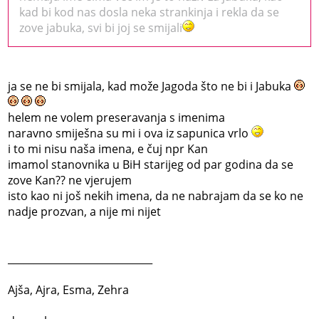
kad bi kod nas dosla neka strankinja i rekla da se
zove jabuka, svi bi joj se smijali
ja se ne bi smijala, kad može Jagoda što ne bi i Jabuka
helem ne volem preseravanja s imenima
naravno smiješna su mi i ova iz sapunica vrlo
i to mi nisu naša imena, e čuj npr Kan
imamol stanovnika u BiH starijeg od par godina da se
zove Kan?? ne vjerujem
isto kao ni još nekih imena, da ne nabrajam da se ko ne
nadje prozvan, a nije mi nijet
_____________________________
Ajša, Ajra, Esma, Zehra