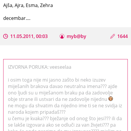
Ajša, Ajra, Esma, Zehra
decembar....
11.05.2011, 00:03
myb@by
1644
IZVORNA PORUKA: veeseelaa
i osim toga nije mi jasno zašto bi neko izuzev
miješanih brakova davao neutralna imena??? ajde
ono ljudi su u miješanom braku pa da zadovolje
obje strane ili ustvari da ne zadovolje nijednu
ne mogu da shvatim da nijedno ime ti se ne svidja iz
naroda kojem pripadaš???
u čemu je kvaka??? bježanje od onog što jesi??? ili da
se lakše izgovara ako se odluči za van živjeti??? pa