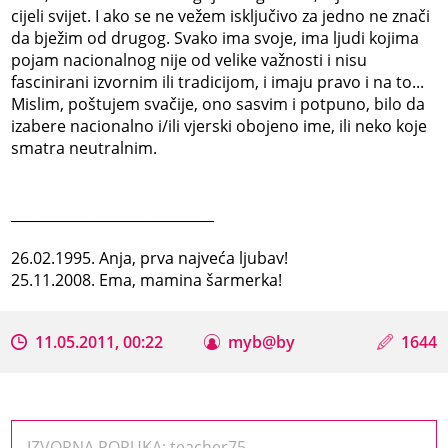
cijeli svijet. I ako se ne vežem isključivo za jedno ne znači
da bježim od drugog. Svako ima svoje, ima ljudi kojima
pojam nacionalnog nije od velike važnosti i nisu
fascinirani izvornim ili tradicijom, i imaju pravo i na to...
Mislim, poštujem svačije, ono sasvim i potpuno, bilo da
izabere nacionalno i/ili vjerski obojeno ime, ili neko koje
smatra neutralnim.
_____________________________
26.02.1995. Anja, prva najveća ljubav!
25.11.2008. Ema, mamina šarmerka!
11.05.2011, 00:22
myb@by
1644
IZVORNA PORUKA: teacher75