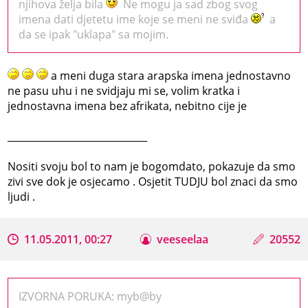
njihova želja bila
Ne mogu ja sad zbog svog
imena dati djetetu ime koje se meni ne sviđa
a
da se ipak "uklapa" sa mojim.
a meni duga stara arapska imena jednostavno
ne pasu uhu i ne svidjaju mi se, volim kratka i
jednostavna imena bez afrikata, nebitno cije je
_____________________________
Nositi svoju bol to nam je bogomdato, pokazuje da smo
zivi sve dok je osjecamo . Osjetit TUDJU bol znaci da smo
ljudi .
11.05.2011, 00:27
veeseelaa
20552
IZVORNA PORUKA: myb@by