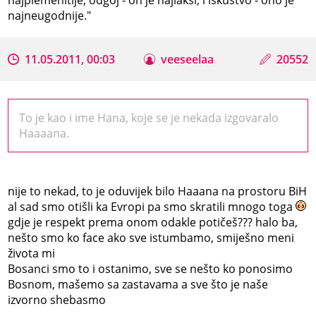
najneugodnije."
11.05.2011, 00:03
veeseelaa
20552
To je kao i ime Hana, koje se je nekada izgovaralo
Haaaana.
nije to nekad, to je oduvijek bilo Haaana na prostoru BiH
al sad smo otišli ka Evropi pa smo skratili mnogo toga
gdje je respekt prema onom odakle potičeš??? halo ba,
nešto smo ko face ako sve istumbamo, smiješno meni
života mi
Bosanci smo to i ostanimo, sve se nešto ko ponosimo
Bosnom, mašemo sa zastavama a sve što je naše
izvorno shebasmo