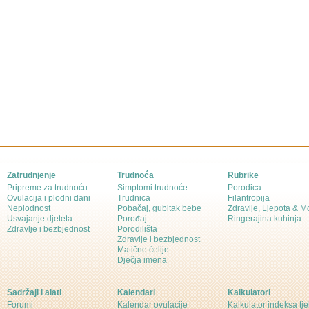
Zatrudnjenje
Trudnoća
Rubrike
Pripreme za trudnoću
Simptomi trudnoće
Porodica
Ovulacija i plodni dani
Trudnica
Filantropija
Neplodnost
Pobačaj, gubitak bebe
Zdravlje, Ljepota & 
Usvajanje djeteta
Porođaj
Ringerajina kuhinja
Zdravlje i bezbjednost
Porodilišta
Zdravlje i bezbjednost
Matične ćelije
Dječja imena
Sadržaji i alati
Kalendari
Kalkulatori
Forumi
Kalendar ovulacije
Kalkulator indeksa tj