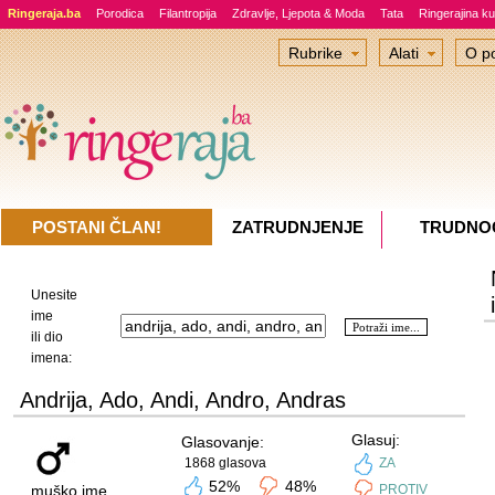
Ringeraja.ba
Porodica
Filantropija
Zdravlje, Ljepota & Moda
Tata
Ringerajina ku
Rubrike
Alati
O po
POSTANI ČLAN!
ZATRUDNJENJE
TRUDNO
Unesite
ime
ili dio
imena:
Andrija, Ado, Andi, Andro, Andras
Glasuj:
Glasovanje:
1868 glasova
ZA
52%
48%
muško ime
PROTIV