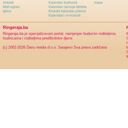
Ankete
Kalendar trudnoće
mase
Mali oglasi
Kalendar razvoja djeteta
Igrice
Kineski kalendar polova
Kalendari i e-novosti
Ringeraja.ba
Ringeraja.ba je specijalizovani portal, namjenjen budućim roditeljima,
B
trudnicama i roditeljima predškolske djece.
S
H
(c) 2002-2026 Danu media d.o.o. Sarajevo
Sva prava zadržana
S
I