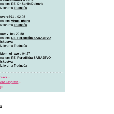
Ovu zaista zanimljivu kratk
na temi
RE: Dr Sanjin Dekovic
prikazuje trudno
iz foruma
Trudnoća
svere301
u 02:05
Katy Perry slavi žene u n
Katy Perry slavi žene u no
na temi
virtual phone
Makes A Woman\".
iz foruma
Trudnoća
samy_lo
u 22:50
Nifty test: bez straha, bez
Nifty test je napravilo got
na temi
RE: Porodilišta SARAJEVO
trudnica diljem svi
iskustva
iz foruma
Trudnoća
Život je čudo!
Mom_of_two
u 04:27
Pogledajte i uživajte! Najlj
na temi
RE: Porodilišta SARAJEVO
stvaranju i razvija
iskustva
iz foruma
Trudnoća
prave
jene rasprave
i
a