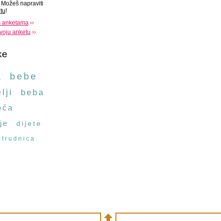
Možeš napraviti
tu
!
s anketama
voju anketu
ke
a
bebe
lji
beba
oća
je
dijete
trudnica