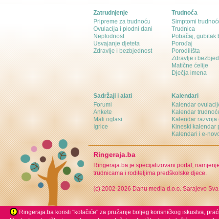
Zatrudnjenje
Trudnoća
Pripreme za trudnoću
Simptomi trudnoć
Ovulacija i plodni dani
Trudnica
Neplodnost
Pobačaj, gubitak
Usvajanje djeteta
Porođaj
Zdravlje i bezbjednost
Porodilišta
Zdravlje i bezbje
Matične ćelije
Dječja imena
Sadržaji i alati
Kalendari
Forumi
Kalendar ovulacij
Ankete
Kalendar trudnoć
Mali oglasi
Kalendar razvoja 
Igrice
Kineski kalendar 
Kalendari i e-novo
Ringeraja.ba
Ringeraja.ba je specijalizovani portal, namjenj
trudnicama i roditeljima predškolske djece.
(c) 2002-2026 Danu media d.o.o. Sarajevo
Sva
Ringeraja.ba koristi "kolačiće" za pružanje boljeg korisničkog iskustva, pra