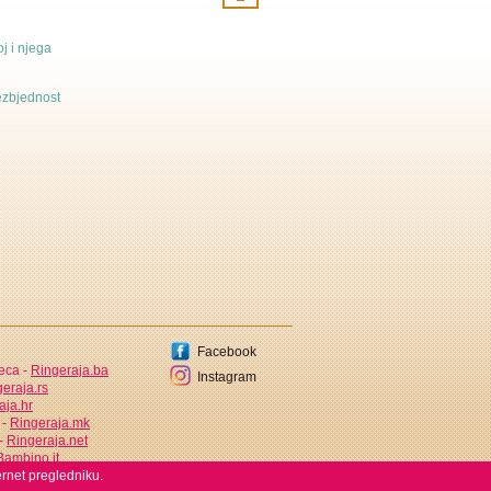
j i njega
bezbjednost
Facebook
jeca -
Ringeraja.ba
Instagram
eraja.rs
aja.hr
 -
Ringeraja.mk
 -
Ringeraja.net
ambino.it
ernet pregledniku.