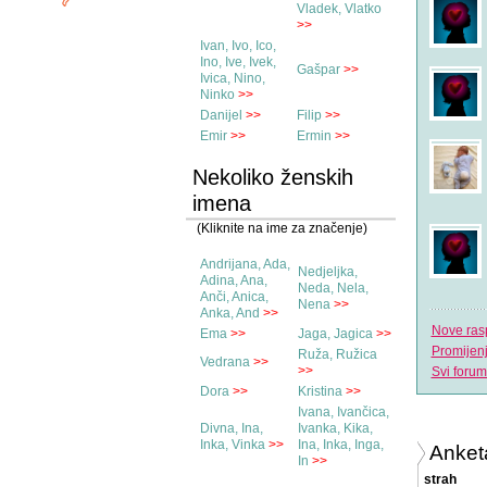
Vladek, Vlatko
>>
Ivan, Ivo, Ico,
Ino, Ive, Ivek,
Gašpar
>>
Ivica, Nino,
Ninko
>>
Danijel
>>
Filip
>>
Emir
>>
Ermin
>>
Nekoliko ženskih
imena
(Kliknite na ime za značenje)
Andrijana, Ada,
Nedjeljka,
Adina, Ana,
Neda, Nela,
Anči, Anica,
Nena
>>
Anka, And
>>
Nove ras
Ema
>>
Jaga, Jagica
>>
Promijen
Ruža, Ružica
Vedrana
>>
>>
Svi forum
Dora
>>
Kristina
>>
Ivana, Ivančica,
Divna, Ina,
Ivanka, Kika,
Inka, Vinka
>>
Ina, Inka, Inga,
Anket
In
>>
strah