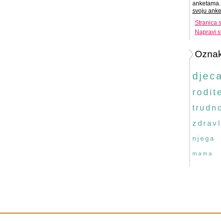
anketama. 
svoju anke
Stranica 
Napravi s
Ozna
djec
rodite
trudn
zdravl
njega
mama