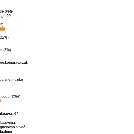
ase djete
cega ??
%
)
22%
)
e (
5%
)
baje,komaraca,zaba
,galsne muzike
nicega (
30%
)
glasova: 64
lasovima.
glasovao si već
tualnim