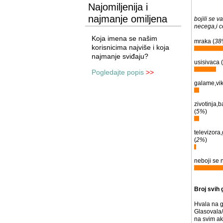
Najomiljenija i
najmanje omiljena
bojili se v
necega,i 
imena
Koja imena se našim
mraka (
38
korisnicima najviše i koja
najmanje sviđaju?
usisivaca (
Pogledajte popis
>>
galame,vik
zivotinja,
(
5%
)
televizora
(
2%
)
neboji se 
Broj svih 
Hvala na g
Glasovala/
na svim ak