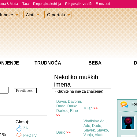
epota & Moda
Tata
Ringerajina kuhinja
Ringerajin vodič
E-novosti
Rubrike
Alati
O portalu
DNJENJE
TRUDNOĆA
BEBA
D
Nekoliko muških
imena
(Kliknite na ime za značenje)
Davor, Davorin,
Fo
Dado, Darko,
Milan
>>
Darkec, Rino
>>
Vladislav, Adi,
Glasuj:
Ado, Dado,
ZA
Slavek, Slavko,
Dario
>>
1%
Vanja, Vlado,
PROTIV