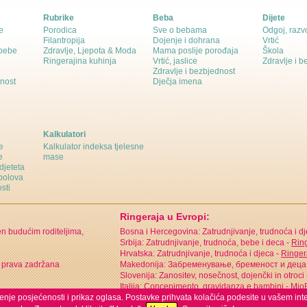
Rubrike
Beba
Dijete
e
Porodica
Sve o bebama
Odgoj, razvo
Filantropija
Dojenje i dohrana
Vrtić
 bebe
Zdravlje, Ljepota & Moda
Mama poslije porođaja
Škola
Ringerajina kuhinja
Vrtić, jaslice
Zdravlje i 
Zdravlje i bezbjednost
dnost
Dječja imena
Kalkulatori
e
Kalkulator indeksa tjelesne
e
mase
djeteta
polova
sti
Ringeraja u Evropi:
en budućim roditeljima,
Bosna i Hercegovina: Zatrudnjivanje, trudnoća i d
Srbija: Zatrudnjivanje, trudnoća, bebe i deca -
Ring
Hrvatska: Zatrudnjivanje, trudnoća i djeca -
Ringer
 prava zadržana
Makedonija: Забременување, бременост и деца
Slovenija: Zanositev, nosečnost, dojenčki in otroci
Italija: Concepimento, gravidanza e bambini -
MioB
ćenje posjećenosti i prikaz oglasa. Postavke prihvata kolačića podesite u vašem int