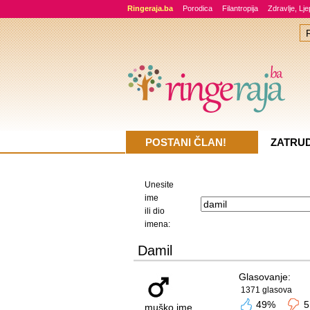
Ringeraja.ba
Porodica
Filantropija
Zdravlje, Lj
POSTANI ČLAN!
ZATRU
Unesite
ime
ili dio
imena:
Damil
Glasovanje:
1371 glasova
49%
5
muško ime