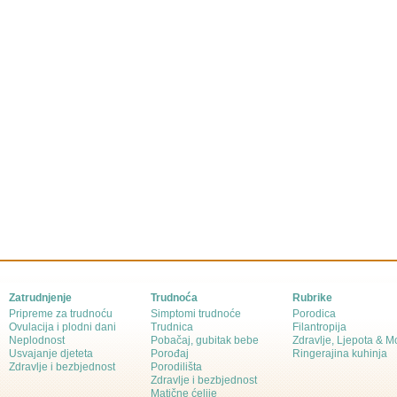
Zatrudnjenje
Trudnoća
Rubrike
Pripreme za trudnoću
Simptomi trudnoće
Porodica
Ovulacija i plodni dani
Trudnica
Filantropija
Neplodnost
Pobačaj, gubitak bebe
Zdravlje, Ljepota & 
Usvajanje djeteta
Porođaj
Ringerajina kuhinja
Zdravlje i bezbjednost
Porodilišta
Zdravlje i bezbjednost
Matične ćelije