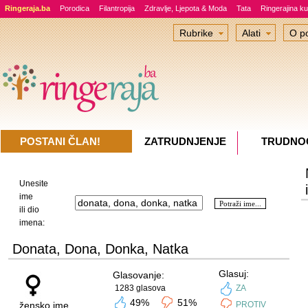
Ringeraja.ba
Porodica
Filantropija
Zdravlje, Ljepota & Moda
Tata
Ringerajina ku
Rubrike
Alati
O po
POSTANI ČLAN!
ZATRUDNJENJE
TRUDNO
Unesite
ime
ili dio
imena:
Donata, Dona, Donka, Natka
Glasuj:
Glasovanje:
1283 glasova
ZA
49%
51%
žensko ime
PROTIV