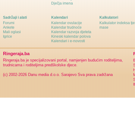
Dječja imena
Sadržaji i alati
Kalendari
Kalkulatori
Forumi
Kalendar ovulacije
Kalkulator indeksa tj
Ankete
Kalendar trudnoće
mase
Mali oglasi
Kalendar razvoja djeteta
Igrice
Kineski kalendar polova
Kalendari i e-novosti
Ringeraja.ba
Ringeraja.ba je specijalizovani portal, namjenjen budućim roditeljima,
B
trudnicama i roditeljima predškolske djece.
S
H
(c) 2002-2026 Danu media d.o.o. Sarajevo
Sva prava zadržana
S
I