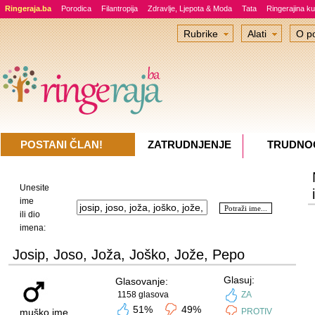
Ringeraja.ba
Porodica
Filantropija
Zdravlje, Ljepota & Moda
Tata
Ringerajina ku
Rubrike
Alati
O po
POSTANI ČLAN!
ZATRUDNJENJE
TRUDNO
Unesite
ime
ili dio
imena:
Josip, Joso, Joža, Joško, Jože, Pepo
Glasuj:
Glasovanje:
1158 glasova
ZA
51%
49%
muško ime
PROTIV