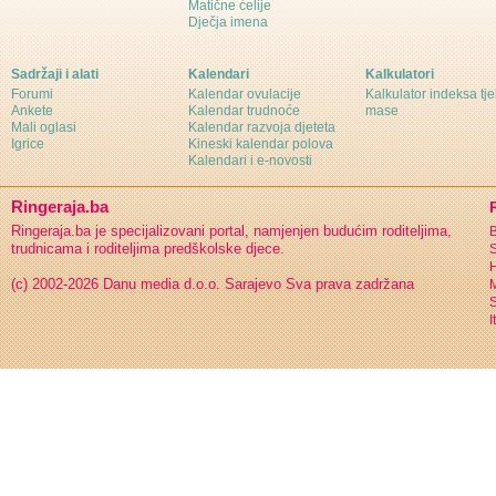
Matične ćelije
Dječja imena
Sadržaji i alati
Kalendari
Kalkulatori
Forumi
Kalendar ovulacije
Kalkulator indeksa tj
Ankete
Kalendar trudnoće
mase
Mali oglasi
Kalendar razvoja djeteta
Igrice
Kineski kalendar polova
Kalendari i e-novosti
Ringeraja.ba
Ringeraja.ba je specijalizovani portal, namjenjen budućim roditeljima,
B
trudnicama i roditeljima predškolske djece.
S
H
(c) 2002-2026 Danu media d.o.o. Sarajevo
Sva prava zadržana
S
I