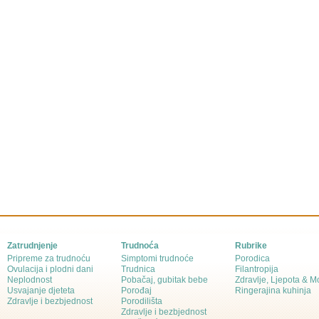
Zatrudnjenje
Trudnoća
Rubrike
Pripreme za trudnoću
Simptomi trudnoće
Porodica
Ovulacija i plodni dani
Trudnica
Filantropija
Neplodnost
Pobačaj, gubitak bebe
Zdravlje, Ljepota & 
Usvajanje djeteta
Porođaj
Ringerajina kuhinja
Zdravlje i bezbjednost
Porodilišta
Zdravlje i bezbjednost