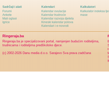
Sadržaji i alati
Kalendari
Kalkulatori
Forumi
Kalendar ovulacije
Kalkulator indeksa tj
Ankete
Kalendar trudnoće
mase
Mali oglasi
Kalendar razvoja djeteta
Igrice
Kineski kalendar polova
Kalendari i e-novosti
Ringeraja.ba
Ringeraja.ba je specijalizovani portal, namjenjen budućim roditeljima,
B
trudnicama i roditeljima predškolske djece.
S
H
(c) 2002-2026 Danu media d.o.o. Sarajevo
Sva prava zadržana
S
I