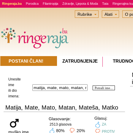
Ringeraja.ba
Porodica
Filantropija
Zdravlje, Ljepota & Moda
Tata
Ringerajina ku
Rubrike
Alati
O po
POSTANI ČLAN!
ZATRUDNJENJE
TRUDNO
Unesite
ime
ili dio
imena:
Matija, Mate, Mato, Matan, Mateša, Matko
Glasuj:
Glasovanje:
2513 glasova
ZA
80%
20%
muško ime
PROTIV