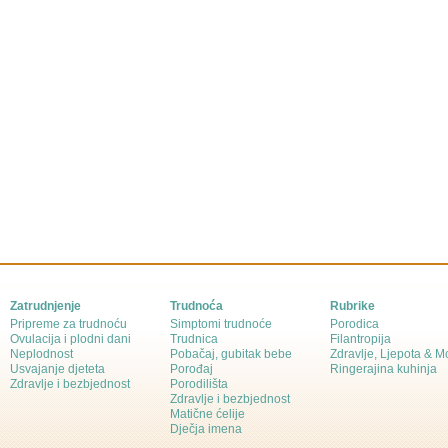
Zatrudnjenje
Trudnoća
Rubrike
Pripreme za trudnoću
Simptomi trudnoće
Porodica
Ovulacija i plodni dani
Trudnica
Filantropija
Neplodnost
Pobačaj, gubitak bebe
Zdravlje, Ljepota & 
Usvajanje djeteta
Porođaj
Ringerajina kuhinja
Zdravlje i bezbjednost
Porodilišta
Zdravlje i bezbjednost
Matične ćelije
Dječja imena