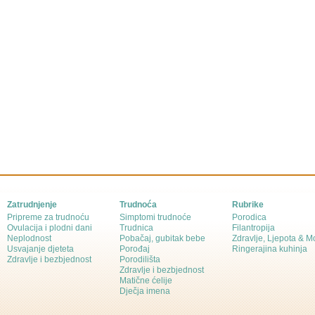
Zatrudnjenje
Trudnoća
Rubrike
Pripreme za trudnoću
Simptomi trudnoće
Porodica
Ovulacija i plodni dani
Trudnica
Filantropija
Neplodnost
Pobačaj, gubitak bebe
Zdravlje, Ljepota & 
Usvajanje djeteta
Porođaj
Ringerajina kuhinja
Zdravlje i bezbjednost
Porodilišta
Zdravlje i bezbjednost
Matične ćelije
Dječja imena