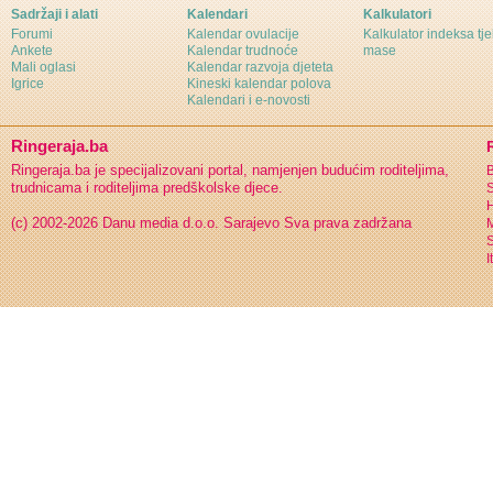
Sadržaji i alati
Kalendari
Kalkulatori
Forumi
Kalendar ovulacije
Kalkulator indeksa tj
Ankete
Kalendar trudnoće
mase
Mali oglasi
Kalendar razvoja djeteta
Igrice
Kineski kalendar polova
Kalendari i e-novosti
Ringeraja.ba
Ringeraja.ba je specijalizovani portal, namjenjen budućim roditeljima,
B
trudnicama i roditeljima predškolske djece.
S
H
(c) 2002-2026 Danu media d.o.o. Sarajevo
Sva prava zadržana
S
I