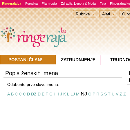
Ringeraja.ba
Porodica
Filantropija
Zdravlje, Ljepota & Moda
Tata
Ringerajina ku
Rubrike
Alati
O po
POSTANI ČLAN!
ZATRUDNJENJE
TRUDNO
Popis ženskih imena
Odaberite prvo slovo imena:
NJ
A
B
C
Č
Ć
D
DŽ
Đ
E
F
G
H
I
J
K
L
LJ
M
O
P
R
S
Š
T
U
V
Z
Ž