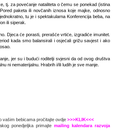
 tj. za povećanje nataliteta o čemu se ponekad (istina
! Pored paketa ili novčanih iznosa koje majke, odnosno
ednokratno, tu je i spektakularna Konferencija beba, na
n ili siperak.
ečno. Djeca će porasti, prerašće vrtiće, izgradiće imunitet.
iod kada smo balansirali i osjećali grižu savjest i ako
osao.
je, jer su i budući roditelji svjesni da od ovog društva
nu ni nematerijalnu. Hrabrih i/ili ludih je sve manje.
o vašim bebicama pročitajte ovdje
>>>KLIK<<<
akog ponedjeljka primajte
mailing kalendara razvoja