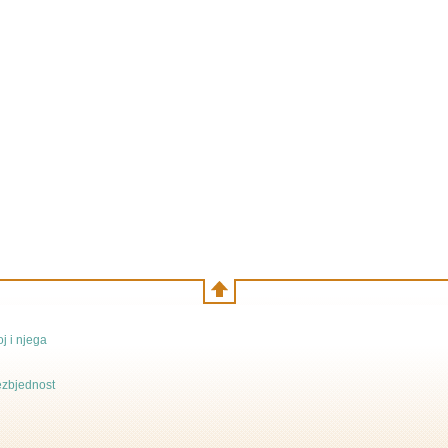
j i njega
bezbjednost