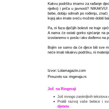
Kakvu podršku imamo za rađanje djece,
rijetko) i priča u javnosti? NIKAKVU
bebe, dobiju odmah po rođenju, znači j
kojoj ako imate sreću možete dobiti balo
Pa, ni faza dječijih bolesti ne traje vj
A nama će ostati gorko sjećanje na per
izostanemo s posla i ako dođemo na p
Bojim se samo da će djece biti sve man
neće imati nikakvu podršku, ni materijal
Izvor: Lolamagazin.com
Preuzeto sa: ringeraja.rs
Još
 n
a Ringeraji
Još mnogo zanimljivih tekstova 
Pratili razvoj vaše bebice i sv
djeteta