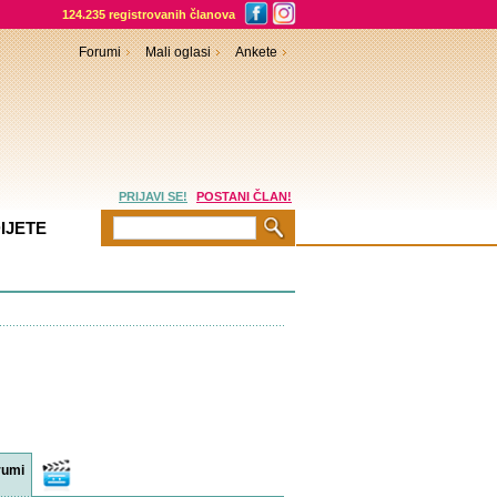
124.235 registrovanih članova
Forumi
Mali oglasi
Ankete
PRIJAVI SE!
POSTANI ČLAN!
IJETE
rumi
Video
sadržaji