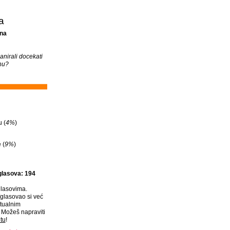
a
na
anirali docekati
nu?
 (
4%
)
 (
9%
)
glasova: 194
lasovima.
glasovao si već
tualnim
Možeš napraviti
tu
!