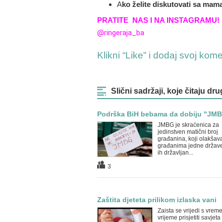
A
ko želite diskutovati sa ma
PRATITE NAS I NA INSTAGRAMU!
@ringeraja_ba
Klikni “Like” i dodaj svoj kom
Slični sadržaji, koje čitaju dru
Podrška BiH bebama da dobiju "JM
JMBG je skraćenica za
jedinstven matični broj
građanina, koji olakšava
građanima jedne države,
ih državljan...
3
Zaštita djeteta prilikom izlaska vani
Zaista se vrijedi s vrem
vrijeme prisjetiti savjeta