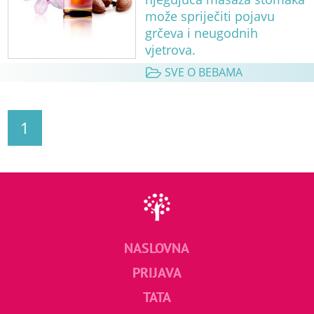
može spriječiti pojavu
grčeva i neugodnih
vjetrova.
SVE O BEBAMA
1
NASLOVNA
PRIJAVA
TATA