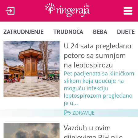
ZATRUDNJENJE
TRUDNOĆA
BEBA
DIJETE
U 24 sata pregledano
petoro sa sumnjom
na leptospirozu
Pet pacijenata sa kliničkom
slikom koja upućuje na
moguću infekciju
leptospirozom pregledano
je u...
ZDRAVLJE
Vazduh u ovim
dijelovima BiH nije