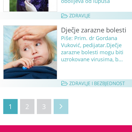
obolijeva od lupusa
ZDRAVLJE
Dječje zarazne bolesti
Piše: Prim. dr Gordana
Vuković, pedijatar.Dječje
zarazne bolesti mogu biti
uzrokovane virusima, b...
ZDRAVLJE I BEZBJEDNOST
1
2
3