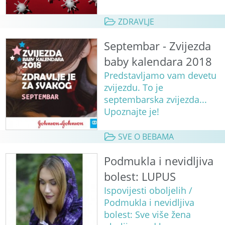
ZDRAVLJE
Septembar - Zvijezda
baby kalendara 2018
Predstavljamo vam devetu
zvijezdu. To je
septembarska zvijezda...
Upoznajte je!
SVE O BEBAMA
Podmukla i nevidljiva
bolest: LUPUS
Ispovijesti oboljelih /
Podmukla i nevidljiva
bolest: Sve više žena