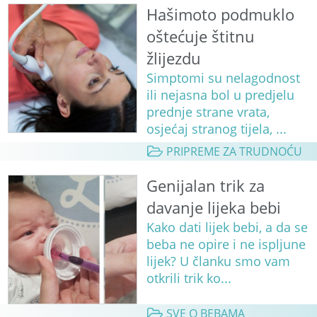
Hašimoto podmuklo
oštećuje štitnu
žlijezdu
Simptomi su nelagodnost
ili nejasna bol u predjelu
prednje strane vrata,
osjećaj stranog tijela, ...
PRIPREME ZA TRUDNOĆU
Genijalan trik za
davanje lijeka bebi
Kako dati lijek bebi, a da se
beba ne opire i ne ispljune
lijek? U članku smo vam
otkrili trik ko...
SVE O BEBAMA