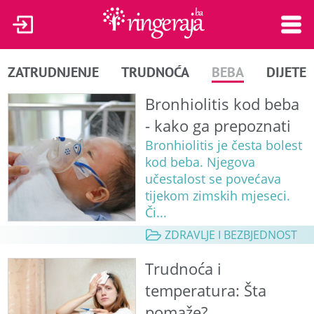
ZATRUDNJENJE
TRUDNOĆA
BEBA
DIJETE
Bronhiolitis kod beba
- kako ga prepoznati
Bronhiolitis je česta bolest
kod beba. Njegova
učestalost se povećava
tijekom zimskih mjeseci.
Či...
ZDRAVLJE I BEZBJEDNOST
Trudnoća i
temperatura: Šta
pomaže?