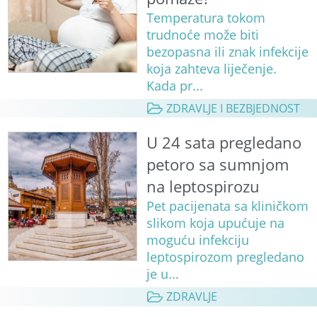
Temperatura tokom
trudnoće može biti
bezopasna ili znak infekcije
koja zahteva liječenje.
Kada pr...
ZDRAVLJE I BEZBJEDNOST
U 24 sata pregledano
petoro sa sumnjom
na leptospirozu
Pet pacijenata sa kliničkom
slikom koja upućuje na
moguću infekciju
leptospirozom pregledano
je u...
ZDRAVLJE