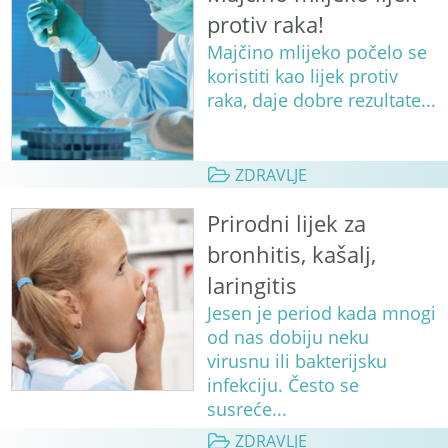
protiv raka!
Majčino mlijeko počelo se
koristiti kao lijek protiv
raka, daje dobre rezultate...
ZDRAVLJE
Prirodni lijek za
bronhitis, kašalj,
laringitis
Jesen je period kada mnogi
od nas dobiju neku
virusnu ili bakterijsku
infekciju. Često se
susreće...
ZDRAVLJE