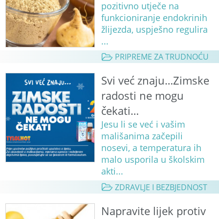
pozitivno utječe na
funkcioniranje endokrinih
žlijezda, uspješno regulira
...
PRIPREME ZA TRUDNOĆU
Svi već znaju…Zimske
radosti ne mogu
čekati…
Jesu li se već i vašim
mališanima začepili
nosevi, a temperatura ih
malo usporila u školskim
akti...
ZDRAVLJE I BEZBJEDNOST
Napravite lijek protiv