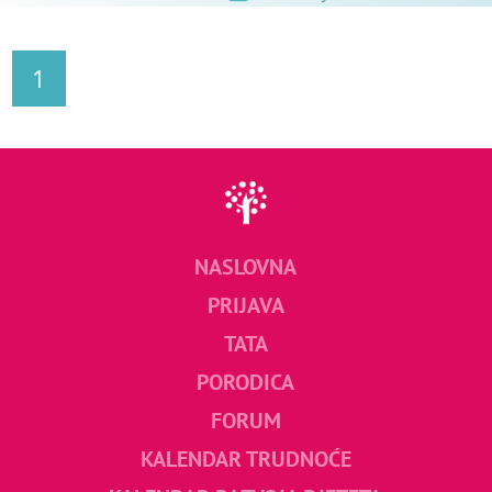
1
NASLOVNA
PRIJAVA
TATA
PORODICA
FORUM
KALENDAR TRUDNOĆE