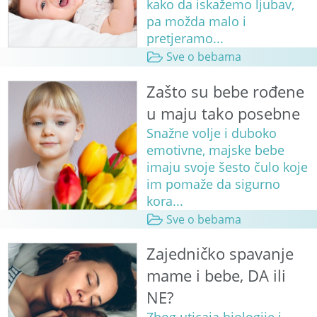
kako da iskažemo ljubav,
pa možda malo i
pretjeramo...
Sve o bebama
Zašto su bebe rođene
u maju tako posebne
Snažne volje i duboko
emotivne, majske bebe
imaju svoje šesto čulo koje
im pomaže da sigurno
kora...
Sve o bebama
Zajedničko spavanje
mame i bebe, DA ili
NE?
Zbog uticaja biologije i