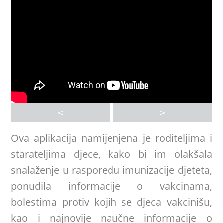
<
>
Ova aplikacija namijenjena je roditeljima i
starateljima djece, kako bi im olakšala
snalaženje u rasporedu imunizacije djeteta,
ponudila informacije o vakcinama,
bolestima protiv kojih se djeca vakcinišu,
kao i najnovije naučne informacije o