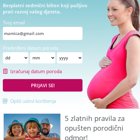
Besplatni sedmični bilten koji pažljivo
prati razvoj vašeg djeteta.
Tvoj email
Predviđeni datum poroda
Izračunaj datum poroda
PRIJAVI SE!
Opšti uslovi korištenja
5 zlatnih pravila za
opušten porodični
odmor!