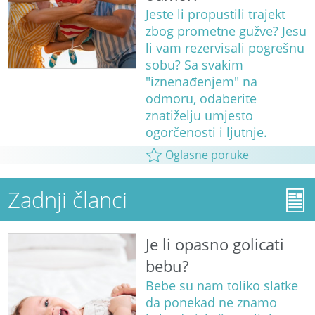
Jeste li propustili trajekt
zbog prometne gužve? Jesu
li vam rezervisali pogrešnu
sobu? Sa svakim
"iznenađenjem" na
odmoru, odaberite
znatiželju umjesto
ogorčenosti i ljutnje.
Oglasne poruke
Zadnji članci
Je li opasno golicati
bebu?
Bebe su nam toliko slatke
da ponekad ne znamo