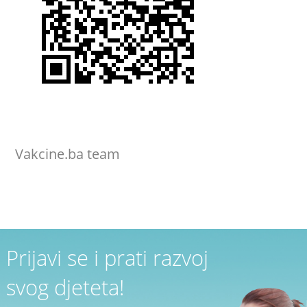
Vakcine.ba team
Prijavi se i prati razvoj
svog djeteta!