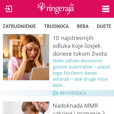
ZATRUDNJENJE
TRUDNOĆA
BEBA
DIJETE
10 najstresnijih
odluka koje čovjek
donese tokom života
Neke odluke donosimo
gotovo automatski – poput
toga šta ćemo danas
večerati – dok druge nose
dale...
RR PORODICA
Nadoknada MMR
vakcine i primanje 2.