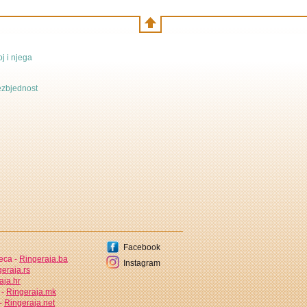
j i njega
bezbjednost
Facebook
jeca -
Ringeraja.ba
Instagram
eraja.rs
aja.hr
 -
Ringeraja.mk
 -
Ringeraja.net