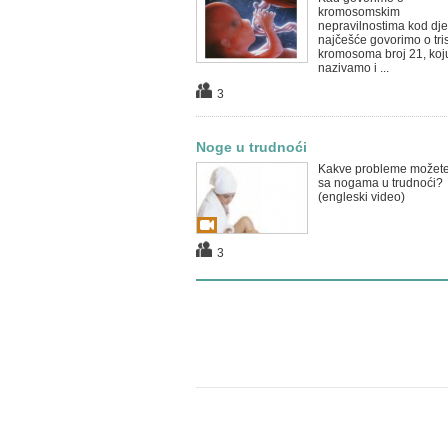
kromosomskim
nepravilnostima kod dje
najčešće govorimo o tri
kromosoma broj 21, koj
nazivamo i ...
3
Noge u trudnoći
Kakve probleme možete
sa nogama u trudnoći?
(engleski video)
3