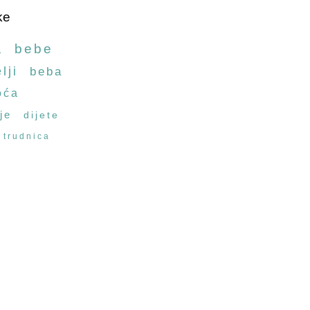
ke
a
bebe
lji
beba
oća
je
dijete
trudnica