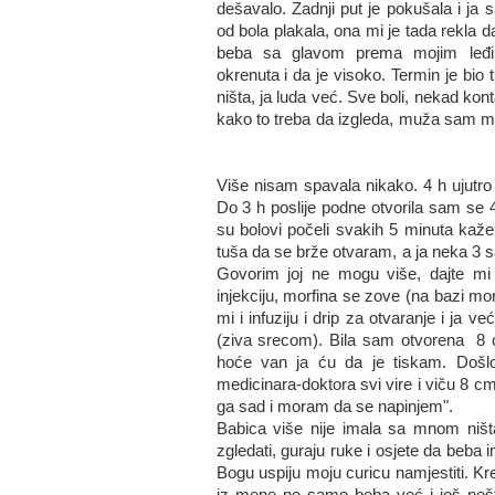
dešavalo. Zadnji put je pokušala i ja 
od bola plakala, ona mi je tada rekla d
beba sa glavom prema mojim leđ
okrenuta i da je visoko. Termin je bio 
ništa, ja luda već. Sve boli, nekad ko
kako to treba da izgleda, muža sam maltr
Više nisam spavala nikako. 4 h ujutro
Do 3 h poslije podne otvorila sam se 
su bolovi počeli svakih 5 minuta kaže 
tuša da se brže otvaram, a ja neka 3 s
Govorim joj ne mogu više, dajte mi
injekciju, morfina se zove (na bazi morf
mi i infuziju i drip za otvaranje i ja 
(ziva srecom). Bila sam otvorena 8 
hoće van ja ću da je tiskam. Došlo 
medicinara-doktora svi vire i viču 8 c
ga sad i moram da se napinjem".
Babica više nije imala sa mnom ništa
zgledati, guraju ruke i osjete da beba
Bogu uspiju moju curicu namjestiti. Kre
iz mene ne samo beba već i još nešto 