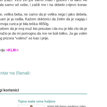
ucala samo od sebe, i zašili me i na debelo crijevo konac
, velika beba, ne samo da je velika nego i jako debela.
m je ja rodila. Kažem doktorici da želim da je vagaju i
 moja curica je bila teška 4650g.
išem da je moj muž bio prisutan i da mu je bilo zlo da je
tražio je da mi pomognu da me ne boli toliko. Ja ga volim
og prizora “volimo” se kao i prije.
vdje
>KLIK<
entar na članak:
gi korisnici
Tajna male crne haljine
Volim biti lijepo sređena i tako