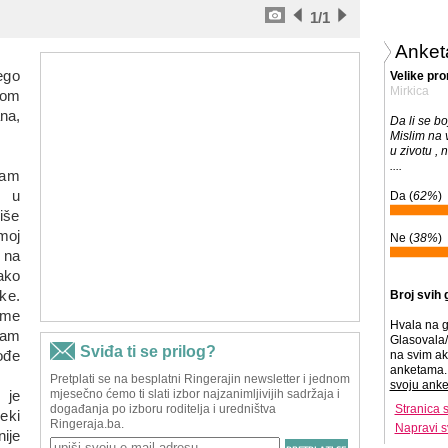
1
/1
Anket
ego
Velike pr
Mirkica
vom
na,
Da li se b
Mislim na 
u zivotu , 
....
sam
g u
Da (
62%
)
iše
moj
Ne (
38%
)
 na
kako
ke.
Broj svih 
 me
Hvala na g
sam
Glasovala/
ođe
na svim ak
anketama. 
svoju anke
 je
Stranica 
eki
Napravi s
ije