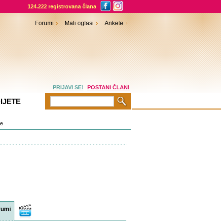
124.222 registrovana člana
Forumi
Mali oglasi
Ankete
PRIJAVI SE!
POSTANI ČLAN!
IJETE
je
rumi
Video
sadržaji