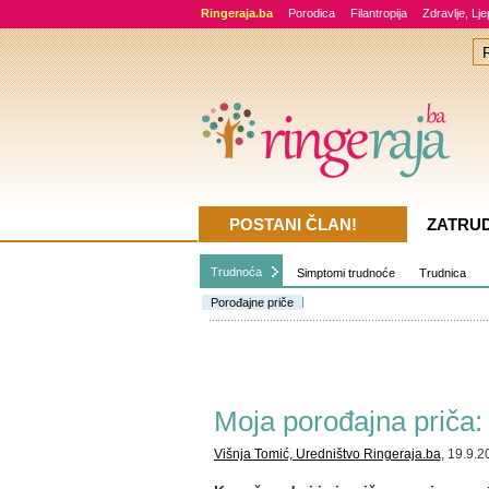
Ringeraja.ba
Porodica
Filantropija
Zdravlje, Lj
POSTANI ČLAN!
ZATRU
Trudnoća
Simptomi trudnoće
Trudnica
Porođajne priče
Moja porođajna priča:
Višnja Tomić, Uredništvo Ringeraja.ba
, 19.9.2