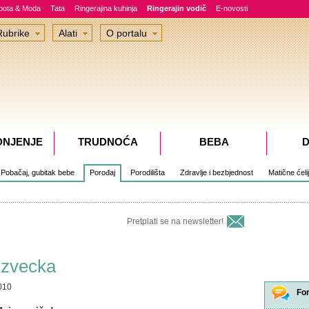
epota & Moda
Tata
Ringerajina kuhinja
Ringerajin vodič
E-novosti
Rubrike
Alati
O portalu
DNJENJE
TRUDNOĆA
BEBA
D
Pobačaj, gubitak bebe
Porođaj
Porodilišta
Zdravlje i bezbjednost
Matične ćeli
Pretplati se na newsletter!
 zvecka
010
Fo