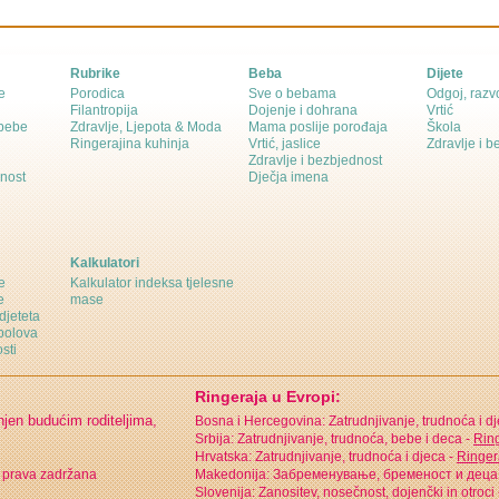
Rubrike
Beba
Dijete
e
Porodica
Sve o bebama
Odgoj, razvo
Filantropija
Dojenje i dohrana
Vrtić
 bebe
Zdravlje, Ljepota & Moda
Mama poslije porođaja
Škola
Ringerajina kuhinja
Vrtić, jaslice
Zdravlje i 
Zdravlje i bezbjednost
dnost
Dječja imena
Kalkulatori
e
Kalkulator indeksa tjelesne
e
mase
djeteta
polova
sti
Ringeraja u Evropi:
njen budućim roditeljima,
Bosna i Hercegovina: Zatrudnjivanje, trudnoća i d
Srbija: Zatrudnjivanje, trudnoća, bebe i deca -
Ring
Hrvatska: Zatrudnjivanje, trudnoća i djeca -
Ringer
 prava zadržana
Makedonija: Забременување, бременост и деца
Slovenija: Zanositev, nosečnost, dojenčki in otroci