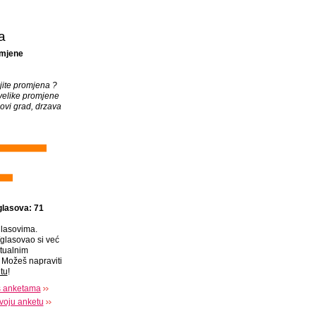
a
omjene
ojite promjena ?
velike promjene
novi grad, drzava
glasova: 71
lasovima.
glasovao si već
tualnim
Možeš napraviti
tu
!
s anketama
voju anketu