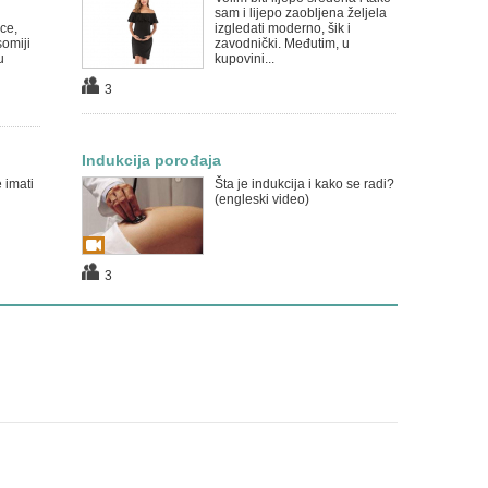
sam i lijepo zaobljena željela
ce,
izgledati moderno, šik i
somiji
zavodnički. Međutim, u
u
kupovini...
3
Indukcija porođaja
 imati
Šta je indukcija i kako se radi?
(engleski video)
3