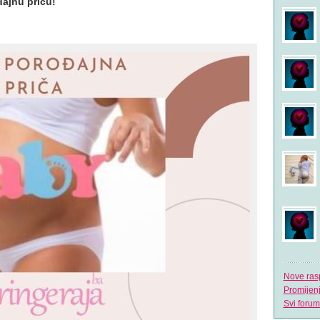
đajnu priču!
Nove ras
Promijen
Svi forum