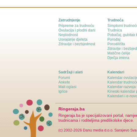
Zatrudnjenje
Trudnoća
Pripreme za trudnoću
Simptomi trudnoć
Ovulacija i plodni dani
Trudnica
Neplodnost
Pobačaj, gubitak
Usvajanje djeteta
Porođaj
Zdravlje i bezbjednost
Porodilišta
Zdravlje i bezbje
Matične ćelije
Dječja imena
Sadržaji i alati
Kalendari
Forumi
Kalendar ovulacij
Ankete
Kalendar trudnoć
Mali oglasi
Kalendar razvoja 
Igrice
Kineski kalendar 
Kalendari i e-novo
Ringeraja.ba
Ringeraja.ba je specijalizovani portal, namje
trudnicama i roditeljima predškolske djece.
(c) 2002-2026 Danu media d.o.o. Sarajevo
Sva