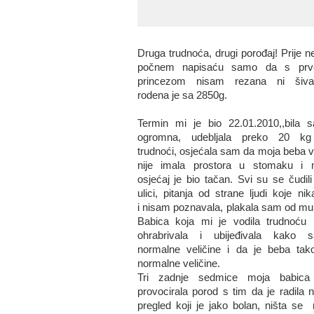
Druga trudnoća, drugi porođaj! Prije n
počnem napisaću samo da s pr
princezom nisam rezana ni šiva
rodena je sa 2850g.
Termin mi je bio 22.01.2010,,bila 
ogromna, udebljala preko 20 k
trudnoći, osjećala sam da moja beba v
nije imala prostora u stomaku i 
osjećaj je bio tačan. Svi su se čudili
ulici, pitanja od strane ljudi koje ni
i nisam poznavala, plakala sam od mu
Babica koja mi je vodila trudnoću
ohrabrivala i ubijeđivala kako 
normalne veličine i da je beba tak
normalne veličine.
Tri zadnje sedmice moja babica
provocirala porod s tim da je radila n
pregled koji je jako bolan, ništa se n