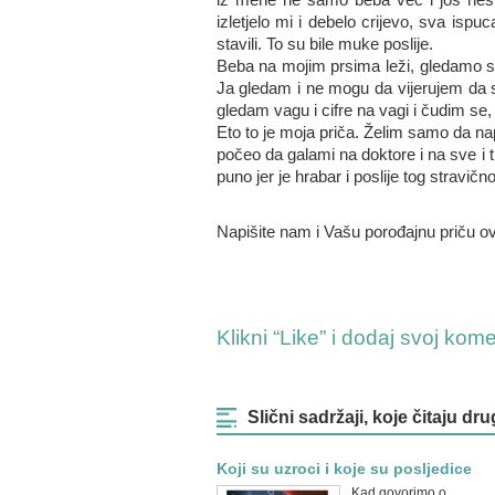
izletjelo mi i debelo crijevo, sva isp
stavili. To su bile muke poslije.
Beba na mojim prsima leži, gledamo se
Ja gledam i ne mogu da vijerujem da sa
gledam vagu i cifre na vagi i čudim se,
Eto to je moja priča. Želim samo da nap
počeo da galami na doktore i na sve i 
puno jer je hrabar i poslije tog stravičn
Napišite nam i Vašu porođajnu priču o
Klikni “Like” i dodaj svoj kom
Slični sadržaji, koje čitaju dru
Koji su uzroci i koje su posljedice
Kad govorimo o