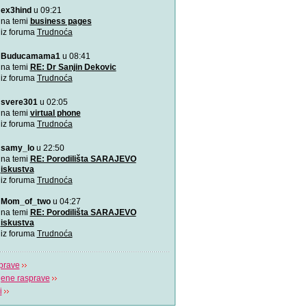
ex3hind
u 09:21
VIDEO: 7 najboljih položaj
Zašto je važno u kojem pol
na temi
business pages
porađamo? Koji su najbolj
iz foruma
Trudnoća
Buducamama1
u 08:41
Odlična animacija o trudn
Ovu zaista zanimljivu kratk
na temi
RE: Dr Sanjin Dekovic
prikazuje trudno
iz foruma
Trudnoća
svere301
u 02:05
Katy Perry slavi žene u n
Katy Perry slavi žene u no
na temi
virtual phone
Makes A Woman\".
iz foruma
Trudnoća
samy_lo
u 22:50
Nifty test: bez straha, bez
Nifty test je napravilo got
na temi
RE: Porodilišta SARAJEVO
trudnica diljem svi
iskustva
iz foruma
Trudnoća
Život je čudo!
Mom_of_two
u 04:27
Pogledajte i uživajte! Najlj
na temi
RE: Porodilišta SARAJEVO
stvaranju i razvija
iskustva
iz foruma
Trudnoća
prave
jene rasprave
i