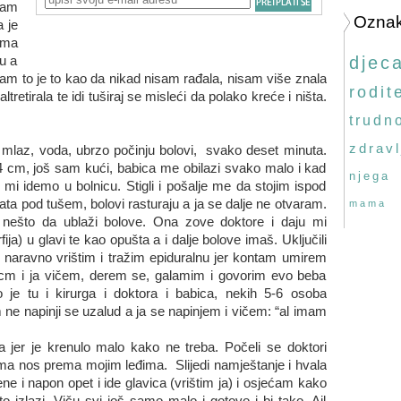
sam
Ozna
a je
ima
tu a
djec
ntam to je to kao da nikad nisam rađala, nisam više znala
rodite
etirala te idi tuširaj se misleći da polako kreće i ništa.
trudn
zdravl
 mlaz, voda, ubrzo počinju bolovi, svako deset minuta.
4 cm, još sam kući, babica me obilazi svako malo i kad
njega
mi idemo u bolnicu. Stigli i pošalje me da stojim ispod
ata pod tušem, bolovi rasturaju a ja se dalje ne otvaram.
mama
 nešto da ublaži bolove. Ona zove doktore i daju mi
ija) u glavi te kao opušta a i dalje bolove imaš. Uključili
već naravno vrištim i tražim epiduralnu jer kontam umirem
cm i ja vičem, derem se, galamim i govorim evo beba
je tu i kirurga i doktora i babica, nekih 5-6 osoba
m ne napinji se uzalud a ja se napinjem i vičem: “al imam
 jer je krenulo malo kako ne treba. Počeli se doktori
 ima nos prema mojim leđima. Slijedi namještanje i hvala
ne i napon opet i ide glavica (vrištim ja) i osjećam kako
izlazi. Viču svi još samo malo i gotovo i bi tako. Ail