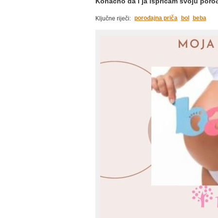
Konačno da i ja ispričam svoju poro
porođajna priča
bol
beba
Ključne riječi: