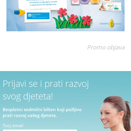
Promo objava
Prijavi se i prati razvoj
svog djeteta!
Besplatni sedmični bilten koji pažljivo
prati razvoj vašeg djeteta.
Tvoj email