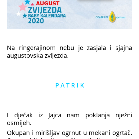
Na ringerajinom nebu je zasjala i sjajna
augustovska zvijezda.
P A T R I K
I dječak iz Jajca nam poklanja nježni
osmijeh.
Okupan i mirišljav ogrnut u mekani ogrtač.