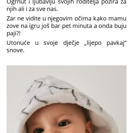
Ogrnut i ljubavlju svojih roditelja pozira za
njih ali i za sve nas.
Zar ne vidite u njegovim očima kako mamu
zove na igru još bar pet minuta a onda buju
paji?!
Utonuće u svoje dječje „lijepo pavkaj“
snove.