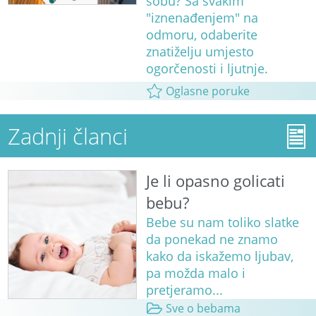
sobu? Sa svakim
"iznenađenjem" na
odmoru, odaberite
znatiželju umjesto
ogorčenosti i ljutnje.
Oglasne poruke
Zadnji članci
Je li opasno golicati
bebu?
Bebe su nam toliko slatke
da ponekad ne znamo
kako da iskažemo ljubav,
pa možda malo i
pretjeramo...
Sve o bebama