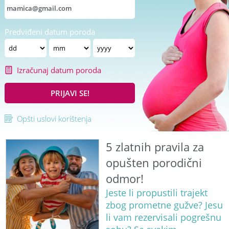
Predviđeni datum poroda
Izračunaj datum poroda
PRIJAVI SE!
Opšti uslovi korištenja
5 zlatnih pravila za
opušten porodični
odmor!
Jeste li propustili trajekt
zbog prometne gužve? Jesu
li vam rezervisali pogrešnu