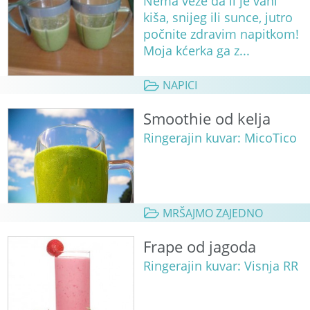
Nema veze da li je vani
kiša, snijeg ili sunce, jutro
počnite zdravim napitkom!
Moja kćerka ga z...
NAPICI
Smoothie od kelja
Ringerajin kuvar: MicoTico
MRŠAJMO ZAJEDNO
Frape od jagoda
Ringerajin kuvar: Visnja RR