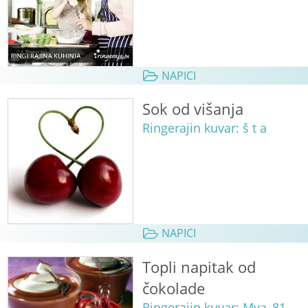
NAPICI
Sok od višanja
Ringerajin kuvar: š t a
NAPICI
Topli napitak od
čokolade
Ringerajin kuvar: Mya_81