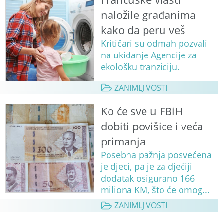
naložile građanima
kako da peru veš
Kritičari su odmah pozvali
na ukidanje Agencije za
ekološku tranziciju.
ZANIMLJIVOSTI
Ko će sve u FBiH
dobiti povišice i veća
primanja
Posebna pažnja posvećena
je djeci, pa je za dječiji
dodatak osigurano 166
miliona KM, što će omog...
ZANIMLJIVOSTI