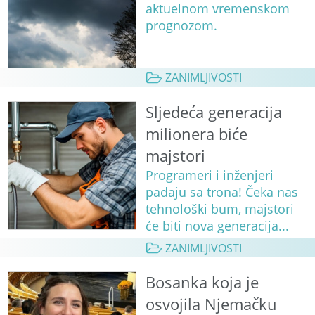
aktuelnom vremenskom
prognozom.
ZANIMLJIVOSTI
Sljedeća generacija
milionera biće
majstori
Programeri i inženjeri
padaju sa trona! Čeka nas
tehnološki bum, majstori
će biti nova generacija...
ZANIMLJIVOSTI
Bosanka koja je
osvojila Njemačku