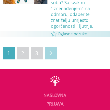
sobu? Sa svakim
"iznenađenjem" na
odmoru, odaberite
znatiželju umjesto
ogorčenosti i ljutnje.
Oglasne poruke
1
2
3
NASLOVNA
PRIJAVA