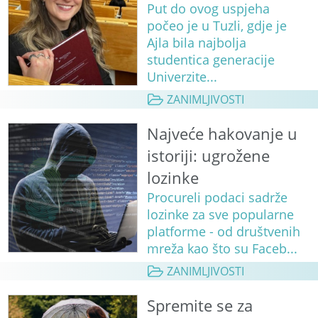
Put do ovog uspjeha
počeo je u Tuzli, gdje je
Ajla bila najbolja
studentica generacije
Univerzite...
ZANIMLJIVOSTI
Najveće hakovanje u
istoriji: ugrožene
lozinke
Procureli podaci sadrže
lozinke za sve popularne
platforme - od društvenih
mreža kao što su Faceb...
ZANIMLJIVOSTI
Spremite se za