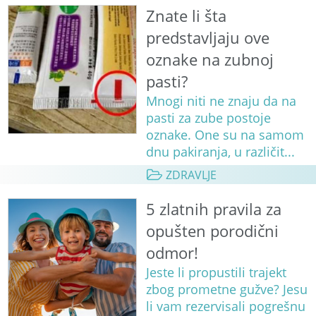
Znate li šta
predstavljaju ove
oznake na zubnoj
pasti?
Mnogi niti ne znaju da na
pasti za zube postoje
oznake. One su na samom
dnu pakiranja, u različit...
ZDRAVLJE
5 zlatnih pravila za
opušten porodični
odmor!
Jeste li propustili trajekt
zbog prometne gužve? Jesu
li vam rezervisali pogrešnu