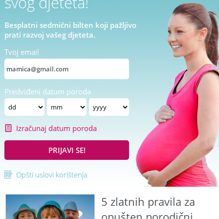
svog djeteta!
Besplatni sedmični bilten koji pažljivo
prati razvoj vašeg djeteta.
Tvoj email
Predviđeni datum poroda
Izračunaj datum poroda
PRIJAVI SE!
Opšti uslovi korištenja
5 zlatnih pravila za
opušten porodični