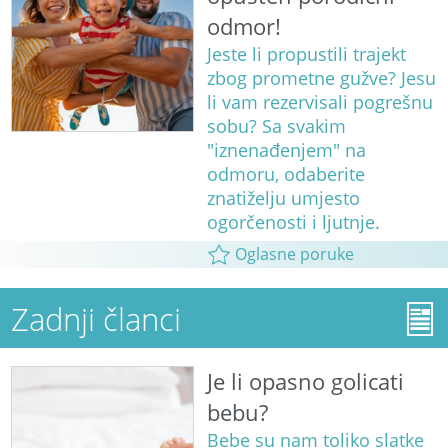
odmor!
Jeste li propustili trajekt
zbog prometne gužve? Jesu
li vam rezervisali pogrešnu
sobu? Sa svakim
"iznenađenjem" na
odmoru, odaberite
znatiželju umjesto
ogorčenosti i ljutnje.
Oglasne poruke
Zadnji članci
Je li opasno golicati
bebu?
Bebe su nam toliko slatke