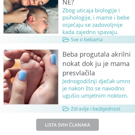
NE?
Zbog uticaja biologije i
psihologije, i mame i bebe
osjećaju se zadovoljnije
kada zajedno spavaju.
Sve o bebama
Beba progutala akrilni
nokat dok ju je mama
presvlačila
Jednogodišnji dječak umro
je nakon što se navodno
ugušio umjetnim noktom.
Zdravlje i bezbjednost
LISTA SVIH ČLANAKA