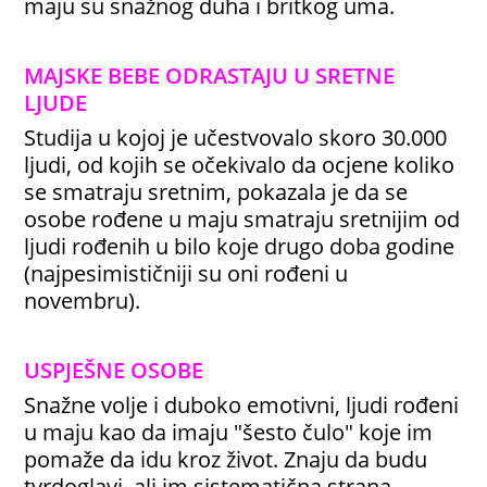
maju su snažnog duha i britkog uma.
MAJSKE BEBE ODRASTAJU U SRETNE
LJUDE
Studija u kojoj je učestvovalo skoro 30.000
ljudi, od kojih se očekivalo da ocjene koliko
se smatraju sretnim, pokazala je da se
osobe rođene u maju smatraju sretnijim od
ljudi rođenih u bilo koje drugo doba godine
(najpesimističniji su oni rođeni u
novembru).
USPJEŠNE OSOBE
Snažne volje i duboko emotivni, ljudi rođeni
u maju kao da imaju "šesto čulo" koje im
pomaže da idu kroz život. Znaju da budu
tvrdoglavi, ali im sistematična strana