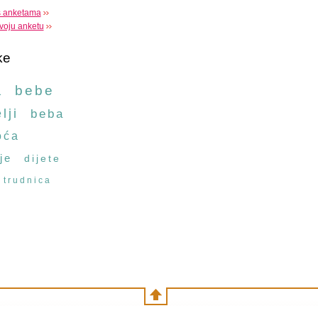
s anketama
voju anketu
ke
a
bebe
lji
beba
oća
je
dijete
trudnica