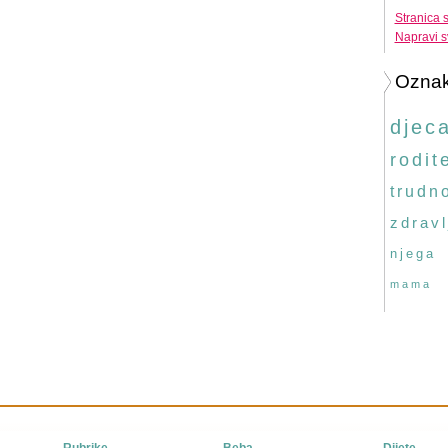
Stranica 
Napravi s
Ozna
djec
rodite
trudn
zdravl
njega
mama