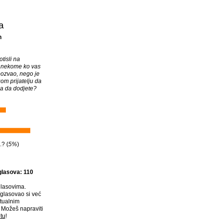
a
n
otisli na
 nekome ko vas
 pozvao, nego je
om prijatelju da
a da dodjete?
.? (
5%
)
glasova: 110
lasovima.
glasovao si već
tualnim
Možeš napraviti
tu
!