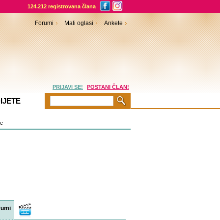
124.212 registrovana člana
Forumi
Mali oglasi
Ankete
PRIJAVI SE!
POSTANI ČLAN!
IJETE
je
rumi
Video
sadržaji