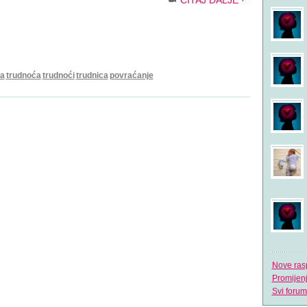
ČITAJ DALJE
a
trudnoća
trudnoći
trudnica
povraćanje
Nove ras
Promijen
Svi forum