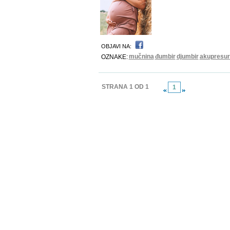
OBJAVI NA:
mučnina
đumbir
djumbir
akupresur
OZNAKE:
STRANA 1 OD 1
1