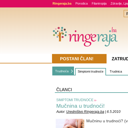
Ringeraja.ba
Porodica
Filantropija
Zdravlje, Lj
POSTANI ČLAN!
ZATRU
Trudnoća
Simptomi trudnoće
Trudnica
ČLANCI
SIMPTOMI TRUDNOĆE
Mučnina u trudnoći!
Autor:
Uredništvo Ringeraja.ba
| 6.5.2010
Mučninu u trudnoći? (v