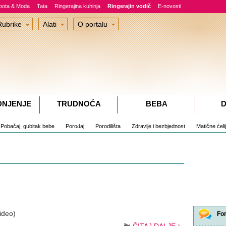
epota & Moda
Tata
Ringerajina kuhinja
Ringerajin vodič
E-novosti
Rubrike
Alati
O portalu
DNJENJE
TRUDNOĆA
BEBA
D
Pobačaj, gubitak bebe
Porođaj
Porodilišta
Zdravlje i bezbjednost
Matične ćeli
ideo)
Fo