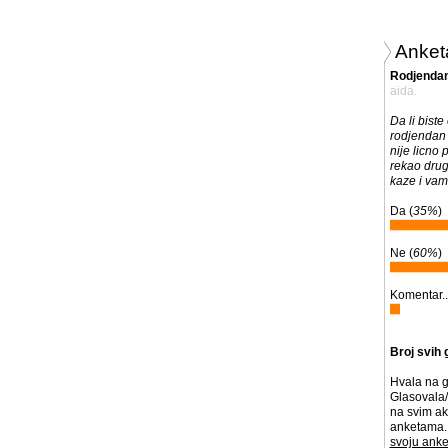
Anket
Rodjenda
aida.
Da li biste 
rodjendan
nije licno
rekao drug
kaze i vam
Da (
35%
)
Ne (
60%
)
Komentar..
Broj svih 
Hvala na g
Glasovala/
na svim ak
anketama. 
svoju anke