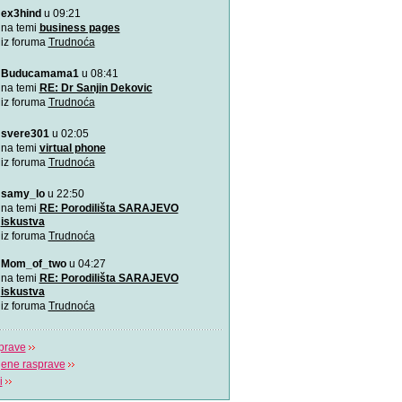
ex3hind
u 09:21
VIDEO: 7 najboljih položaj
Zašto je važno u kojem pol
na temi
business pages
porađamo? Koji su najbolj
iz foruma
Trudnoća
Buducamama1
u 08:41
Odlična animacija o trudn
Ovu zaista zanimljivu kratk
na temi
RE: Dr Sanjin Dekovic
prikazuje trudno
iz foruma
Trudnoća
svere301
u 02:05
Katy Perry slavi žene u n
Katy Perry slavi žene u no
na temi
virtual phone
Makes A Woman\".
iz foruma
Trudnoća
samy_lo
u 22:50
Nifty test: bez straha, bez
Nifty test je napravilo got
na temi
RE: Porodilišta SARAJEVO
trudnica diljem svi
iskustva
iz foruma
Trudnoća
Život je čudo!
Mom_of_two
u 04:27
Pogledajte i uživajte! Najlj
na temi
RE: Porodilišta SARAJEVO
stvaranju i razvija
iskustva
iz foruma
Trudnoća
prave
jene rasprave
i