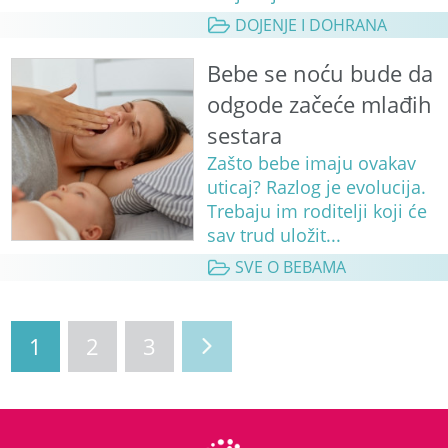
DOJENJE I DOHRANA
Bebe se noću bude da
odgode začeće mlađih
sestara
Zašto bebe imaju ovakav
uticaj? Razlog je evolucija.
Trebaju im roditelji koji će
sav trud uložit...
SVE O BEBAMA
1
2
3