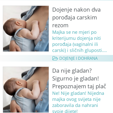
Dojenje nakon dva
porođaja carskim
rezom
Majka se ne mjeri po
kriterijumu dojenja niti
porođaja (vaginalni ili
carski) i sličnih gluposti....
DOJENJE I DOHRANA
Da nije gladan?
Sigurno je gladan!
Prepoznajem taj plač
Ne! Nije gladan! Nijedna
majka ovog svijeta nije
zaboravila da nahrani
svoje dijete!