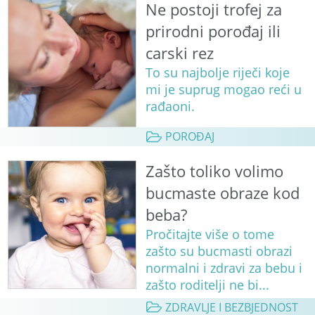
Ne postoji trofej za
prirodni porođaj ili
carski rez
To su najbolje riječi koje
mi je suprug mogao reći u
rađaoni.
POROĐAJ
Zašto toliko volimo
bucmaste obraze kod
beba?
Pročitajte više o tome
zašto su bucmasti obrazi
normalni i zdravi za bebu i
zašto roditelji ne bi...
ZDRAVLJE I BEZBJEDNOST