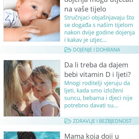
na vaše tijelo
Stručnjaci objašnjavaju što
se događa s našim tijelom
nakon dvije godine dojenja
i kakav je utjec...
DOJENJE I DOHRANA
Da li treba da dajem
bebi vitamin D i ljeti?
Mnogi roditelji vjeruju da
ljeti, kada smo izloženi
suncu, bebama i djeci nije
potrebno davati su...
ZDRAVLJE I BEZBJEDNOST
Mama koja doji u