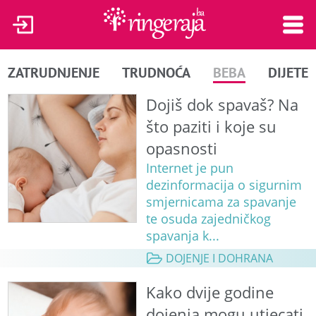
ZATRUDNJENJE
TRUDNOĆA
BEBA
DIJETE
Dojiš dok spavaš? Na
što paziti i koje su
opasnosti
Internet je pun
dezinformacija o sigurnim
smjernicama za spavanje
te osuda zajedničkog
spavanja k...
DOJENJE I DOHRANA
Kako dvije godine
dojenja mogu utjecati