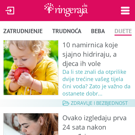
ZATRUDNJENJE
TRUDNOĆA
BEBA
DIJETE
10 namirnica koje
sjajno hidriraju, a
djeca ih vole
Da li ste znali da otprilike
dvije trećine vašeg tijela
čini voda? Zato je važno da
ostanete dobr...
ZDRAVLJE I BEZBJEDNOST
Ovako izgledaju prva
24 sata nakon