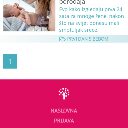
porođaja
Evo kako izgledaju prva 24
sata za mnoge žene, nakon
što na svijet donesu mali
smotuljak sreće.
PRVI DAN S BEBOM
1
NASLOVNA
PRIJAVA