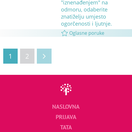
"iznenađenjem" na
odmoru, odaberite
znatiželju umjesto
ogorčenosti i ljutnje.
Oglasne poruke
1
2
NASLOVNA
PRIJAVA
TATA