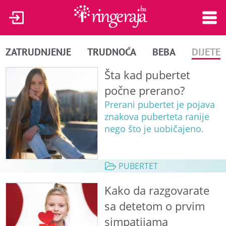
ZATRUDNJENJE
TRUDNOĆA
BEBA
DIJETE
Šta kad pubertet
počne prerano?
Prerani pubertet je pojava
znakova puberteta ranije
nego što je uobičajeno.
PUBERTET
Kako da razgovarate
sa detetom o prvim
simpatijama