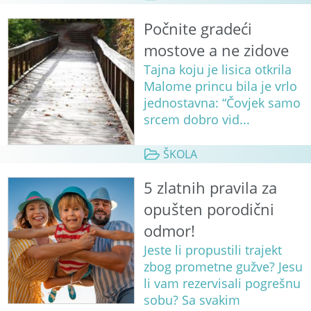
Počnite gradeći
mostove a ne zidove
Tajna koju je lisica otkrila
Malome princu bila je vrlo
jednostavna: “Čovjek samo
srcem dobro vid...
ŠKOLA
5 zlatnih pravila za
opušten porodični
odmor!
Jeste li propustili trajekt
zbog prometne gužve? Jesu
li vam rezervisali pogrešnu
sobu? Sa svakim