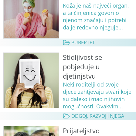
Koža je naš najveći organ,
a ta činjenica govori o
njenom značaju i potrebi
da je redovno njeguje...
PUBERTET
Stidljivost se
pobjeđuje u
djetinjstvu
Neki roditelji od svoje
djece zahtjevaju stvari koje
su daleko iznad njihovih
mogućnosti. Ovakvim...
ODGOJ, RAZVOJ I NJEGA
Prijateljstvo