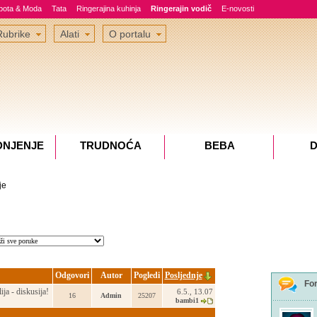
epota & Moda
Tata
Ringerajina kuhinja
Ringerajin vodič
E-novosti
Rubrike
Alati
O portalu
DNJENJE
TRUDNOĆA
BEBA
D
je
Odgovori
Autor
Pogledi
Posljednje
Fo
ija - diskusija!
6.5., 13.07
16
Admin
25207
bambi1