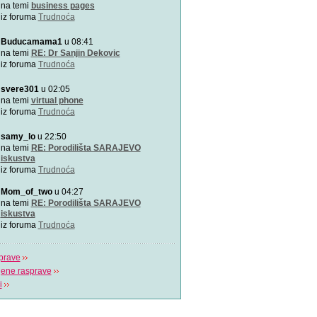
Zašto je važno u kojem pol
na temi
business pages
porađamo? Koji su najbolj
iz foruma
Trudnoća
Buducamama1
u 08:41
Odlična animacija o trudn
Ovu zaista zanimljivu kratk
na temi
RE: Dr Sanjin Dekovic
prikazuje trudno
iz foruma
Trudnoća
svere301
u 02:05
Katy Perry slavi žene u n
Katy Perry slavi žene u no
na temi
virtual phone
Makes A Woman\".
iz foruma
Trudnoća
samy_lo
u 22:50
Nifty test: bez straha, bez
Nifty test je napravilo got
na temi
RE: Porodilišta SARAJEVO
trudnica diljem svi
iskustva
iz foruma
Trudnoća
Život je čudo!
Mom_of_two
u 04:27
Pogledajte i uživajte! Najlj
na temi
RE: Porodilišta SARAJEVO
stvaranju i razvija
iskustva
iz foruma
Trudnoća
prave
jene rasprave
i