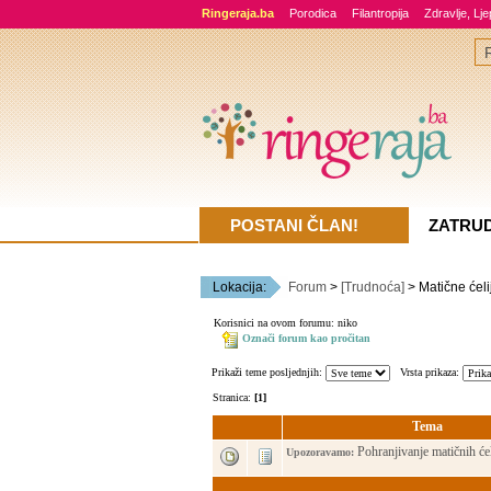
Ringeraja.ba
Porodica
Filantropija
Zdravlje, Lj
POSTANI ČLAN!
ZATRU
Lokacija:
Forum
>
[Trudnoća]
> Matične ćeli
Korisnici na ovom forumu: niko
Označi forum kao pročitan
Prikaži teme posljednjih:
Vrsta prikaza:
Stranica:
[1]
Tema
Pohranjivanje matičnih ćel
Upozoravamo: