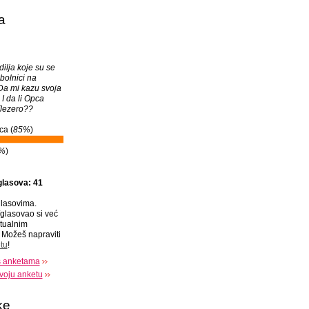
a
dilja koje su se
bolnici na
Da mi kazu svoja
I da li Opca
 Jezero??
ca (
85%
)
%
)
glasova: 41
lasovima.
glasovao si već
tualnim
Možeš napraviti
tu
!
s anketama
voju anketu
ke