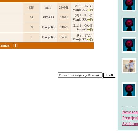
21.9., 15.35
636
mnn
260661
Visnja RR
25.6., 21.42
24
VITA 34
15988
Visnja RR
21.11., 09.43
39
Visnja RR
21827
Seracell
9.9., 17.14
1
Visnja RR
6406
Visnja RR
ranica:
[1]
Nove ras
Promijen
Svi forum