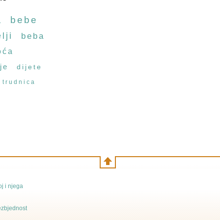
a
bebe
lji
beba
oća
je
dijete
trudnica
j i njega
bezbjednost