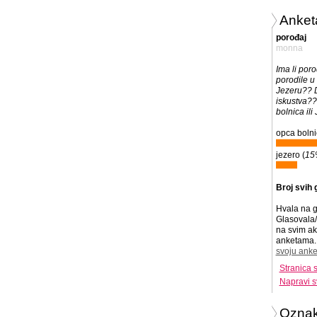
Anket
porođaj
monna
Ima li poro
porodile u 
Jezeru?? 
iskustva?? 
bolnica ili
opca bolni
jezero (
15
Broj svih 
Hvala na g
Glasovala/
na svim ak
anketama. 
svoju anke
Stranica 
Napravi s
Ozna