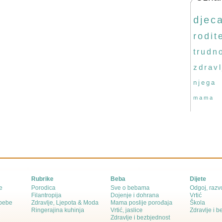
djec
rodite
trudn
zdravl
njega
mama
Rubrike
Beba
Dijete
e
Porodica
Sve o bebama
Odgoj, razvo
Filantropija
Dojenje i dohrana
Vrtić
 bebe
Zdravlje, Ljepota & Moda
Mama poslije porođaja
Škola
Ringerajina kuhinja
Vrtić, jaslice
Zdravlje i 
Zdravlje i bezbjednost