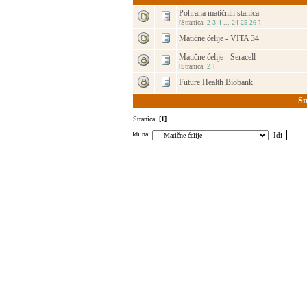
Pohrana matičnih stanica
[Stranica:
2
3
4
...
24
25
26
]
Matične ćelije - VITA 34
Matične ćelije - Seracell
[Stranica:
2
]
Future Health Biobank
St
Stranica:
[1]
Idi na: