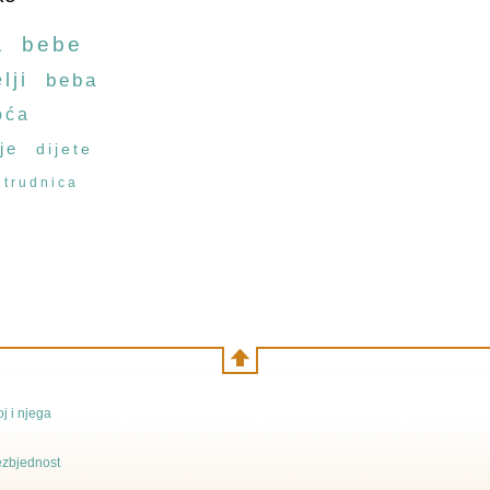
a
bebe
lji
beba
oća
je
dijete
trudnica
j i njega
bezbjednost