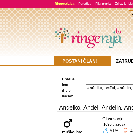
Ringeraja.ba
Porodica
Filantropija
Zdravlje, Lj
POSTANI ČLAN!
ZATRU
Unesite
ime
ili dio
imena:
Anđelko, Anđel, Anđelin, An
Glasovanje:
1690 glasova
51%
4
muško ime