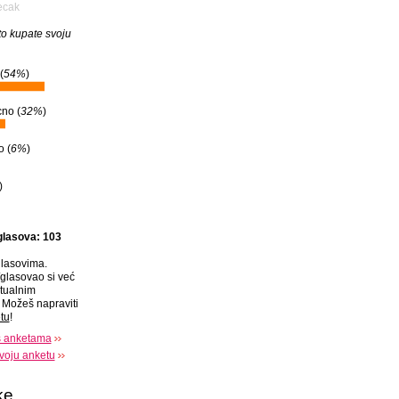
ecak
to kupate svoju
(
54%
)
no (
32%
)
 (
6%
)
)
glasova: 103
lasovima.
glasovao si već
tualnim
Možeš napraviti
tu
!
s anketama
voju anketu
ke