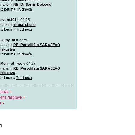
Ovu zaista zanimljivu kratk
na temi
RE: Dr Sanjin Dekovic
prikazuje trudno
iz foruma
Trudnoća
svere301
u 02:05
Katy Perry slavi žene u n
Katy Perry slavi žene u no
na temi
virtual phone
Makes A Woman\".
iz foruma
Trudnoća
samy_lo
u 22:50
Nifty test: bez straha, bez
Nifty test je napravilo got
na temi
RE: Porodilišta SARAJEVO
trudnica diljem svi
iskustva
iz foruma
Trudnoća
Život je čudo!
Mom_of_two
u 04:27
Pogledajte i uživajte! Najlj
na temi
RE: Porodilišta SARAJEVO
stvaranju i razvija
iskustva
iz foruma
Trudnoća
prave
jene rasprave
i
a