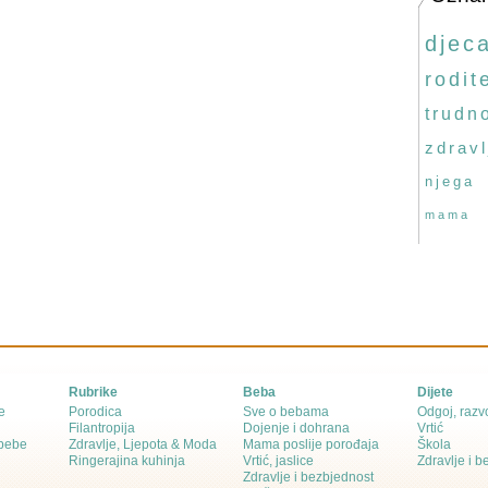
djec
rodite
trudn
zdravl
njega
mama
Rubrike
Beba
Dijete
e
Porodica
Sve o bebama
Odgoj, razvo
Filantropija
Dojenje i dohrana
Vrtić
 bebe
Zdravlje, Ljepota & Moda
Mama poslije porođaja
Škola
Ringerajina kuhinja
Vrtić, jaslice
Zdravlje i 
Zdravlje i bezbjednost