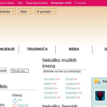
epota & Moda
Tata
Ringerajina kuhinja
Ringerajin vodič
E-novosti
Rubrike
Alati
O portalu
DNJENJE
TRUDNOĆA
BEBA
D
Nekoliko muških
imena
(Kliknite na ime za značenje)
Gvozden
>>
David
>>
Fo
Marko
>>
Ljudevit
>>
đelo
Držimir
>>
Držislav
>>
Gordan
>>
Nedjeljko
>>
Glasuj:
Dubravko
>>
Valentin
>>
ZA
9%
Nekoliko ženskih
PROTIV