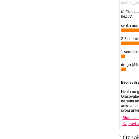
mamin_dj
Koliko ces
bebu?
svaku noc 
2-3 sedmic
1 sedmicno
drugo (
8%
Broj svih 
Hvala na g
Glasovala/
na svim ak
anketama. 
svoju anke
Stranica 
Napravi s
Ozna