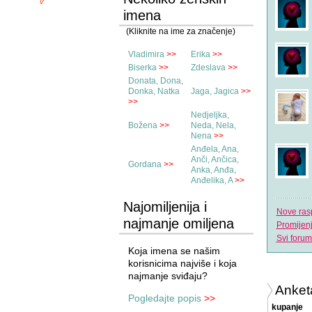
imena
(Kliknite na ime za značenje)
Vladimira
>>
Erika
>>
Biserka
>>
Zdeslava
>>
Donata, Dona,
Donka, Natka
Jaga, Jagica
>>
>>
Nedjeljka,
Božena
>>
Neda, Nela,
Nena
>>
Anđela, Ana,
Anči, Ančica,
Gordana
>>
Anka, Anđa,
Anđelika, A
>>
Najomiljenija i
Nove ras
najmanje omiljena
Promijen
imena
Svi forum
Koja imena se našim
korisnicima najviše i koja
najmanje sviđaju?
Anket
Pogledajte popis
>>
kupanje