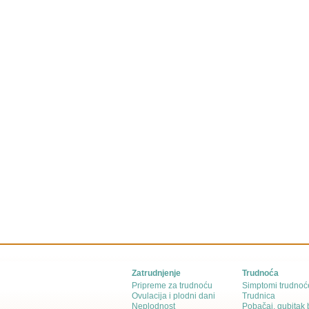
Zatrudnjenje
Trudnoća
Pripreme za trudnoću
Simptomi trudnoć
Ovulacija i plodni dani
Trudnica
Neplodnost
Pobačaj, gubitak