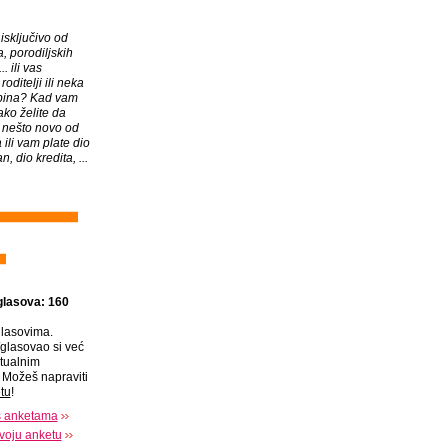
 isključivo od
a, porodiljskih
. ili vas
roditelji ili neka
dbina? Kad vam
 ako želite da
. nešto novo od
ili vam plate dio
an, dio kredita, ...
glasova: 160
lasovima.
glasovao si već
tualnim
Možeš napraviti
tu
!
s anketama
voju anketu