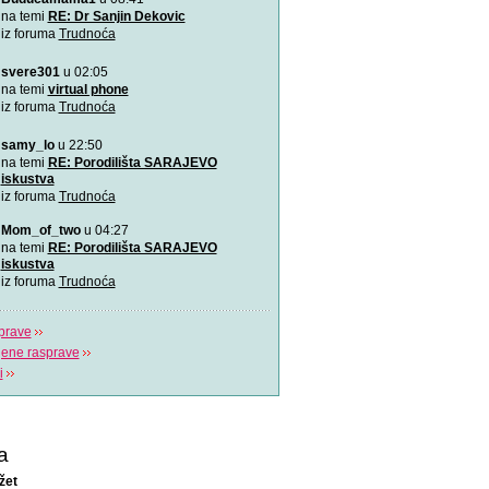
Ovu zaista zanimljivu kratk
na temi
RE: Dr Sanjin Dekovic
prikazuje trudno
iz foruma
Trudnoća
svere301
u 02:05
Katy Perry slavi žene u n
Katy Perry slavi žene u no
na temi
virtual phone
Makes A Woman\".
iz foruma
Trudnoća
samy_lo
u 22:50
Nifty test: bez straha, bez
Nifty test je napravilo got
na temi
RE: Porodilišta SARAJEVO
trudnica diljem svi
iskustva
iz foruma
Trudnoća
Život je čudo!
Mom_of_two
u 04:27
Pogledajte i uživajte! Najlj
na temi
RE: Porodilišta SARAJEVO
stvaranju i razvija
iskustva
iz foruma
Trudnoća
prave
jene rasprave
i
a
žet