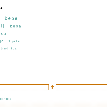
ke
a
bebe
lji
beba
oća
je
dijete
trudnica
j i njega