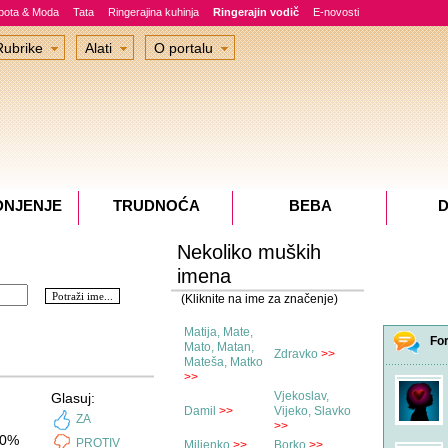
epota & Moda
Tata
Ringerajina kuhinja
Ringerajin vodič
E-novosti
Rubrike
Alati
O portalu
DNJENJE
TRUDNOĆA
BEBA
D
Nekoliko muških
imena
(Kliknite na ime za značenje)
Matija, Mate,
Fo
Mato, Matan,
Zdravko
>>
Mateša, Matko
>>
Vjekoslav,
Glasuj:
Damil
>>
Vijeko, Slavko
ZA
>>
0%
PROTIV
Miljenko
>>
Borko
>>