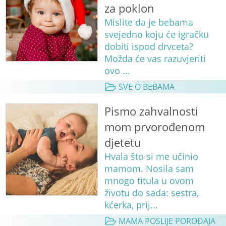
za poklon
Mislite da je bebama
svejedno koju će igračku
dobiti ispod drvceta?
Možda će vas razuvjeriti
ovo ...
SVE O BEBAMA
Pismo zahvalnosti
mom prvorođenom
djetetu
Hvala što si me učinio
mamom. Nosila sam
mnogo titula u ovom
životu do sada: sestra,
kćerka, prij...
MAMA POSLIJE POROĐAJA