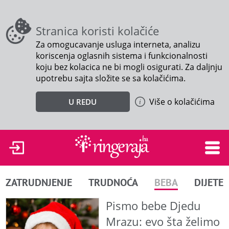
Stranica koristi kolačiće
Za omogucavanje usluga interneta, analizu
koriscenja oglasnih sistema i funkcionalnosti
koju bez kolacica ne bi mogli osigurati. Za daljnju
upotrebu sajta složite se sa kolačićima.
Više o kolačićima
U REDU
ZATRUDNJENJE
TRUDNOĆA
BEBA
DIJETE
Pismo bebe Djedu
Mrazu: evo šta želimo