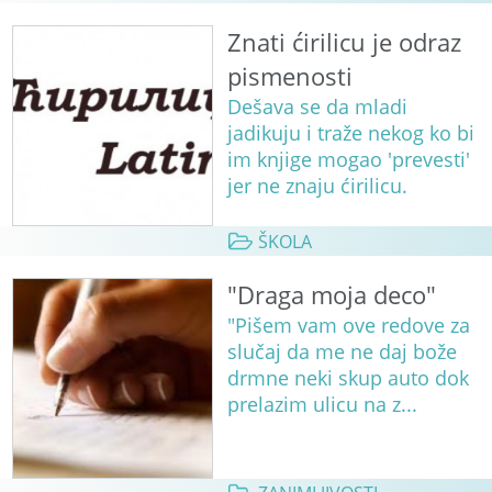
Znati ćirilicu je odraz
pismenosti
Dešava se da mladi
jadikuju i traže nekog ko bi
im knjige mogao 'prevesti'
jer ne znaju ćirilicu.
ŠKOLA
"Draga moja deco"
"Pišem vam ove redove za
slučaj da me ne daj bože
drmne neki skup auto dok
prelazim ulicu na z...