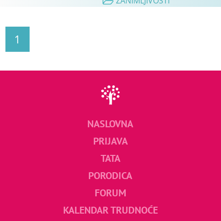
ZANIMLJIVOSTI
1
NASLOVNA
PRIJAVA
TATA
PORODICA
FORUM
KALENDAR TRUDNOĆE