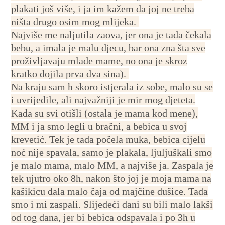
plakati još više, i ja im kažem da joj ne treba
ništa drugo osim mog mlijeka.
Najviše me naljutila zaova, jer ona je tada čekala
bebu, a imala je malu djecu, bar ona zna šta sve
proživljavaju mlade mame, no ona je skroz
kratko dojila prva dva sina).
Na kraju sam h skoro istjerala iz sobe, malo su se
i uvrijedile, ali najvažniji je mir mog djeteta.
Kada su svi otišli (ostala je mama kod mene),
MM i ja smo legli u bračni, a bebica u svoj
krevetić. Tek je tada počela muka, bebica cijelu
noć nije spavala, samo je plakala, ljuljuškali smo
je malo mama, malo MM, a najviše ja. Zaspala je
tek ujutro oko 8h, nakon što joj je moja mama na
kašikicu dala malo čaja od majčine dušice. Tada
smo i mi zaspali. Slijedeći dani su bili malo lakši
od tog dana, jer bi bebica odspavala i po 3h u