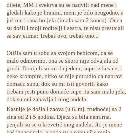
dijete, MM i svekrva su se nadvili nad mene i
gledali kako je hranim, meni je bilo neugodno, a
još me i rana boljela (imala sam 2 konca). Onda
su došli i moji roditelji i sestra, te nisu prestajali
sa savjetima: Trebaš ovo, trebaš ono...
Otišla sam u sobu sa svojom bebicom, da se
malo odmorimo, ona se skoro nije odvajala od
grudi. Donijeli su mi da jedem, supu iz kesice, i
neke krompire, nitko se nije potrudio da napravi
domaću supu, dok su mi isti govorili kako
trebam jesti puno domaće supe. Ja sam malo jela,
dok su oni zabavljali mog anđela.
Kasnije je došla i zaova (u 6. mj. trudnoće) sa 2
sina od 2 i 5 godina. Djeca su bila nemirna,
penjali su se u krevetić mog anđela, što je mene
baš iznerviralo, a onda su u sobu ušle moja