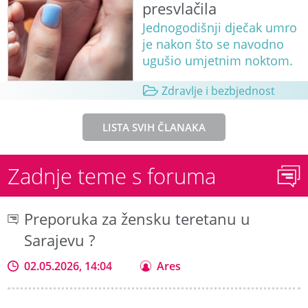
presvlačila
Jednogodišnji dječak umro
je nakon što se navodno
ugušio umjetnim noktom.
Zdravlje i bezbjednost
LISTA SVIH ČLANAKA
Zadnje teme s foruma
Preporuka za žensku teretanu u
Sarajevu ?
02.05.2026, 14:04
Ares