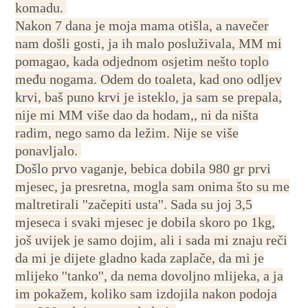
komadu.
Nakon 7 dana je moja mama otišla, a navečer
nam došli gosti, ja ih malo posluživala, MM mi
pomagao, kada odjednom osjetim nešto toplo
među nogama. Odem do toaleta, kad ono odljev
krvi, baš puno krvi je isteklo, ja sam se prepala,
nije mi MM više dao da hodam,, ni da ništa
radim, nego samo da ležim. Nije se više
ponavljalo.
Došlo prvo vaganje, bebica dobila 980 gr prvi
mjesec, ja presretna, mogla sam onima što su me
maltretirali ''začepiti usta''. Sada su joj 3,5
mjeseca i svaki mjesec je dobila skoro po 1kg,
još uvijek je samo dojim, ali i sada mi znaju reči
da mi je dijete gladno kada zaplače, da mi je
mlijeko ''tanko'', da nema dovoljno mlijeka, a ja
im pokažem, koliko sam izdojila nakon podoja