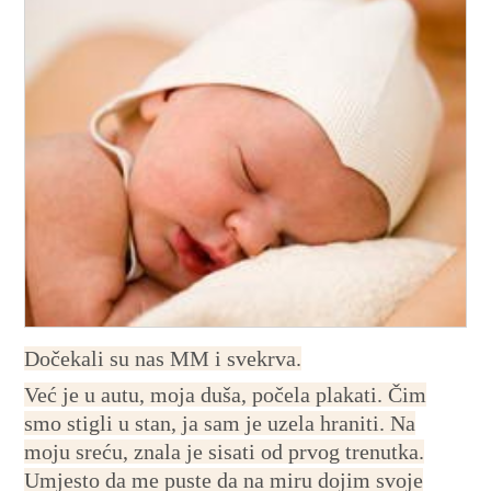
Dočekali su nas MM i svekrva.
Već je u autu, moja duša, počela plakati. Čim
smo stigli u stan, ja sam je uzela hraniti. Na
moju sreću, znala je sisati od prvog trenutka.
Umjesto da me puste da na miru dojim svoje