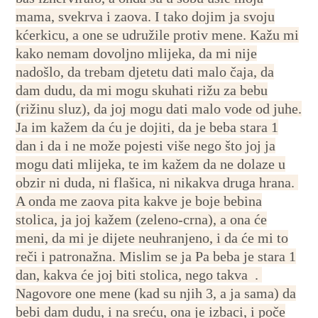
mama, svekrva i zaova. I tako dojim ja svoju
kćerkicu, a one se udružile protiv mene. Kažu mi
kako nemam dovoljno mlijeka, da mi nije
nadošlo, da trebam djetetu dati malo čaja, da
dam dudu, da mi mogu skuhati rižu za bebu
(rižinu sluz), da joj mogu dati malo vode od juhe.
Ja im kažem da ću je dojiti, da je beba stara 1
dan i da i ne može pojesti više nego što joj ja
mogu dati mlijeka, te im kažem da ne dolaze u
obzir ni duda, ni flašica, ni nikakva druga hrana.
A onda me zaova pita kakve je boje bebina
stolica, ja joj kažem (zeleno-crna), a ona će
meni, da mi je dijete neuhranjeno, i da će mi to
reči i patronažna. Mislim se ja Pa beba je stara 1
dan, kakva će joj biti stolica, nego takva
.
Nagovore one mene (kad su njih 3, a ja sama) da
bebi dam dudu, i na sreću, ona je izbaci, i poče