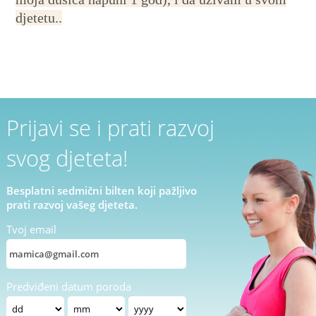
djetetu..
Prijavi se i prati razvoj
svog djeteta!
Besplatni sedmični bilten koji pažljivo
prati razvoj vašeg djeteta.
Tvoj email
Predviđeni datum poroda