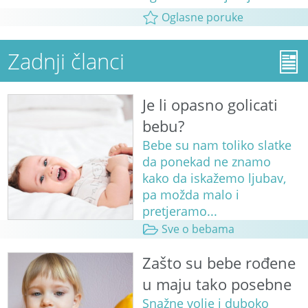
Oglasne poruke
Zadnji članci
Je li opasno golicati
bebu?
Bebe su nam toliko slatke
da ponekad ne znamo
kako da iskažemo ljubav,
pa možda malo i
pretjeramo...
Sve o bebama
Zašto su bebe rođene
u maju tako posebne
Snažne volje i duboko