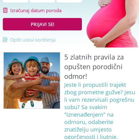
Izračunaj datum poroda
PRIJAVI SE!
Opšti uslovi korištenja
5 zlatnih pravila za
opušten porodični
odmor!
Jeste li propustili trajekt
zbog prometne gužve? Jesu
li vam rezervisali pogrešnu
sobu? Sa svakim
"iznenađenjem" na
odmoru, odaberite
znatiželju umjesto
ogorčenosti i ljutnje.