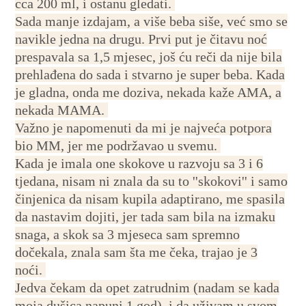
cca 200 ml, i ostanu gledati.
Sada manje izdajam, a više beba siše, već smo se
navikle jedna na drugu. Prvi put je čitavu noć
prespavala sa 1,5 mjesec, još ću reči da nije bila
prehlađena do sada i stvarno je super beba. Kada
je gladna, onda me doziva, nekada kaže AMA, a
nekada MAMA.
Važno je napomenuti da mi je najveća potpora
bio MM, jer me podržavao u svemu.
Kada je imala one skokove u razvoju sa 3 i 6
tjedana, nisam ni znala da su to ''skokovi'' i samo
činjenica da nisam kupila adaptirano, me spasila
da nastavim dojiti, jer tada sam bila na izmaku
snaga, a skok sa 3 mjeseca sam spremno
dočekala, znala sam šta me čeka, trajao je 3
noći.
Jedva čekam da opet zatrudnim (nadam se kada
moja dušica napuni 1 god), i da uživam u svom