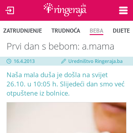
ZATRUDNJENJE
TRUDNOĆA
BEBA
DIJETE
Prvi dan s bebom: a.mama
16.4.2013
Uredništvo Ringeraja.ba
Naša mala duša je došla na svijet
26.10. u 10:05 h. Slijedeći dan smo već
otpuštene iz bolnice.