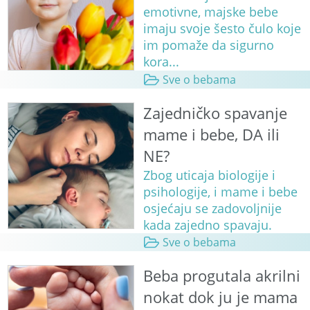
emotivne, majske bebe
imaju svoje šesto čulo koje
im pomaže da sigurno
kora...
Sve o bebama
Zajedničko spavanje
mame i bebe, DA ili
NE?
Zbog uticaja biologije i
psihologije, i mame i bebe
osjećaju se zadovoljnije
kada zajedno spavaju.
Sve o bebama
Beba progutala akrilni
nokat dok ju je mama