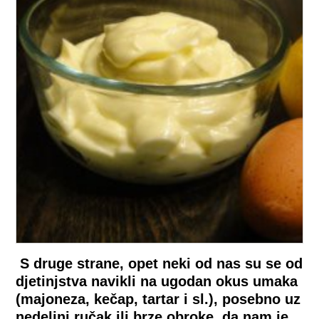
S druge strane, opet neki od nas su se od
djetinjstva navikli na ugodan okus umaka
(majoneza, kečap, tartar i sl.), posebno uz
nedeljni ručak ili brze obroke, da nam je