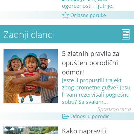
ogorčenosti i ljutnje.
Oglasne poruke
Zadnji članci
5 zlatnih pravila za
opušten porodični
odmor!
Jeste li propustili trajekt
zbog prometne gužve? Jesu
li vam rezervisali pogrešnu
sobu? Sa svakim...
Sponzorirano
Odnosi u porodici
Kako napraviti