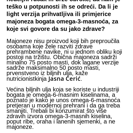
teško u potpunosti ih se odreći. Da li je
light verzija prihvatljiva ili primjerice
majoneza bogata omega-3-masnoća, za
koje svi govore da su jako zdrave?
Majoneze nisu proizvod koji bih preproučila
osobama koje žele razviti zdrave
prehrambene navike, ni u jednom obliku koji
postoji na tržištu. Obična majoneza sadrži
minalno 75 posto masti, dok lagane verzije
sadrže maksimalno 50 posto masti,
prvenstveno iz biljnih ulja, kaže
Jasna Ćerić
nutricionistkinja
.
Većina biljnih ulja koja se koriste u industriji
bogata je omega-6-masnim kiselinama, a
poznato je kako je unos omega-6-masnoća
pretjeran u modernoj prehrani i da ga treba
smanjiti. Trebali bi konzumirat što više
zdravih izvora omega-3-masnih kiselina,
poput ribe, oraha i lanenih sjemenki, a ne
majoneze.