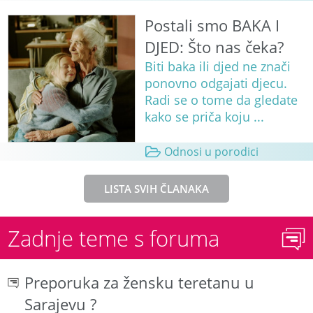
Postali smo BAKA I
DJED: Što nas čeka?
Biti baka ili djed ne znači
ponovno odgajati djecu.
Radi se o tome da gledate
kako se priča koju ...
Odnosi u porodici
LISTA SVIH ČLANAKA
Zadnje teme s foruma
Preporuka za žensku teretanu u
Sarajevu ?