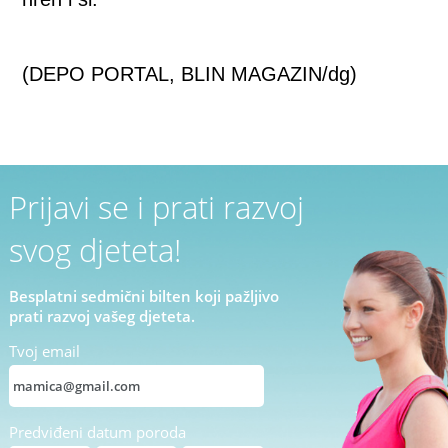
(DEPO PORTAL, BLIN MAGAZIN/dg)
Prijavi se i prati razvoj
svog djeteta!
Besplatni sedmični bilten koji pažljivo
prati razvoj vašeg djeteta.
Tvoj email
Predviđeni datum poroda