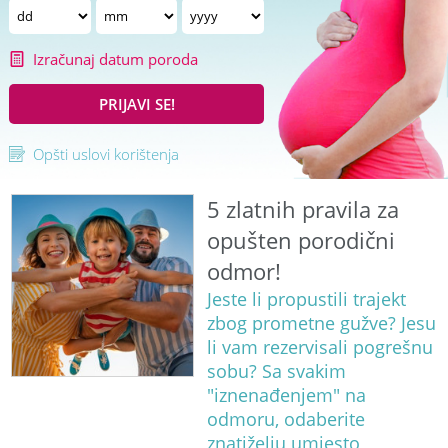
Izračunaj datum poroda
PRIJAVI SE!
Opšti uslovi korištenja
5 zlatnih pravila za
opušten porodični
odmor!
Jeste li propustili trajekt
zbog prometne gužve? Jesu
li vam rezervisali pogrešnu
sobu? Sa svakim
"iznenađenjem" na
odmoru, odaberite
znatiželju umjesto