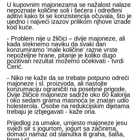
U kupovnim majonezama se nažalost nalaze
nepoznate količine soli i šećera i određeni
aditivi kako bi se konzistencija očuvala, što je
ujedno i najveći izazov prilikom njhove izrade
kod kuće.
- Problem nije u žličici – dvije majoneze, ali
kada steknemo naviku da svaki dan
konzumiramo 'male količine' razne vrste
nepoželjne hrane, pitanje je koliko dugo
pozitivan rezultat možemo očekivati - tvrdi
Ćerić.
- Niko ne kaže da se trebate potpuno odreći
majoneze i sl. proizvoda, ali nastojte
konzumaciju ograničiti na posebne prigode.
Dvije žličice majoneze sadrže oko 60 kalorija
i oko sedam grama masnoća te znatan udio
holesterola. Osobe na redukcijskim dijetama
trebaju je izbjegavati - kaže ona.
Prijedlog za umake, umjesto majoneze jesu
svježi sir s jogurtom, jogurt sa začinima,
domaći namaz od slanutka ili graha, šalša,
hren i sl.