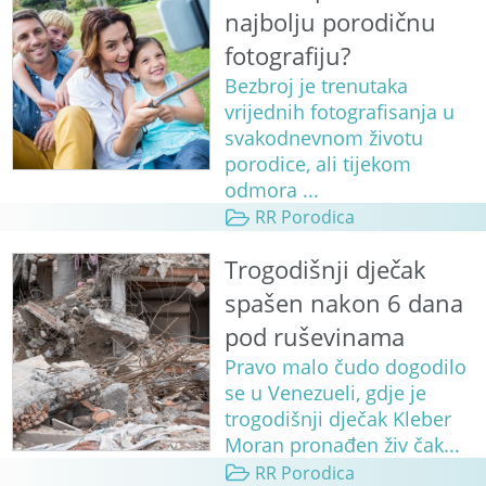
najbolju porodičnu
fotografiju?
Bezbroj je trenutaka
vrijednih fotografisanja u
svakodnevnom životu
porodice, ali tijekom
odmora ...
RR Porodica
Trogodišnji dječak
spašen nakon 6 dana
pod ruševinama
Pravo malo čudo dogodilo
se u Venezueli, gdje je
trogodišnji dječak Kleber
Moran pronađen živ čak...
RR Porodica