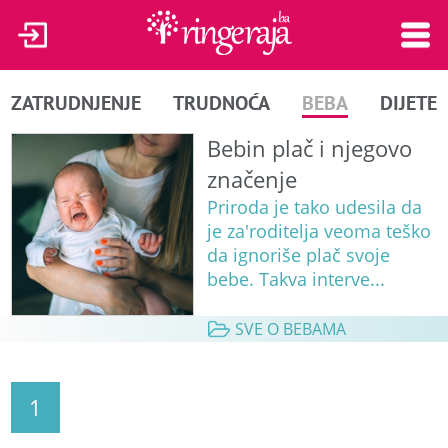
ZATRUDNJENJE
TRUDNOĆA
BEBA
DIJETE
Bebin plač i njegovo
značenje
Priroda je tako udesila da
je za'roditelja veoma teško
da ignoriše plač svoje
bebe. Takva interve...
SVE O BEBAMA
1