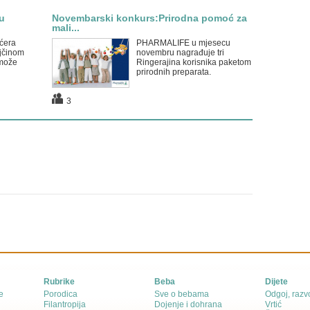
u
Novembarski konkurs:Prirodna pomoć za
mali...
ćera
PHARMALIFE u mjesecu
ajčinom
novembru nagrađuje tri
 može
Ringerajina korisnika paketom
prirodnih preparata.
3
Rubrike
Beba
Dijete
e
Porodica
Sve o bebama
Odgoj, razvo
Filantropija
Dojenje i dohrana
Vrtić