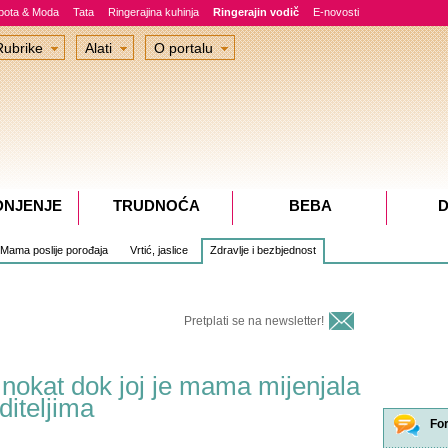
epota & Moda
Tata
Ringerajina kuhinja
Ringerajin vodič
E-novosti
Rubrike
Alati
O portalu
DNJENJE
TRUDNOĆA
BEBA
D
Mama poslije porođaja
Vrtić, jaslice
Zdravlje i bezbjednost
Pretplati se na newsletter!
 nokat dok joj je mama mijenjala
diteljima
Fo