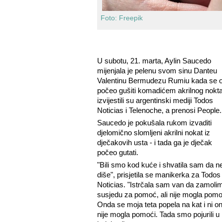
Foto: Freepik
U subotu, 21. marta, Aylin Saucedo
mijenjala je pelenu svom sinu Danteu
Valentinu Bermudezu Rumiu kada se 
počeo gušiti komadićem akrilnog nokta
izvijestili su argentinski mediji Todos
Noticias i Telenoche, a prenosi People
Saucedo je pokušala rukom izvaditi
djelomično slomljeni akrilni nokat iz
dječakovih usta - i tada ga je dječak
počeo gutati.
"Bili smo kod kuće i shvatila sam da n
diše", prisjetila se manikerka za Todos
Noticias. "Istrčala sam van da zamoli
susjedu za pomoć, ali nije mogla pomo
Onda se moja teta popela na kat i ni o
nije mogla pomoći. Tada smo pojurili u