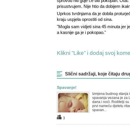
sprovod niti gdje će biti pokopan. Ota
prisustvujem. Nije htio da dobijem ikak
Uprkos tvrdnjama da je dobila proturj
kraju uspjela oprostiti od sina.
"Mogla sam vidjeti sina 45 minuta jer je
a kasnije ga je i pokopao."
Klikni “Like” i dodaj svoj kom
Slični sadržaji, koje čitaju dru
Spavanje!
Izmjena budnog stanja i
spavanja vezana je za 
dana i noći. Roditelji su t
prvi nameću djetetu rit
spavan...
3