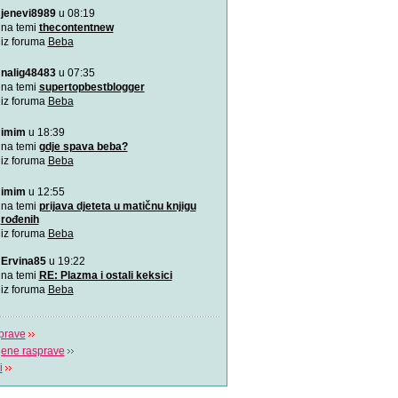
jenevi8989
u 08:19
Aplikacija “Moj kalendar 
Praćenje kalendara će biti
na temi
thecontentnew
mobilnu aplikaciju
iz foruma
Beba
nalig48483
u 07:35
Kako da bebina koža osta
zaštićena
na temi
supertopbestblogger
Od rođenja bebama je potr
iz foruma
Beba
pažnja, a njihovim ro
imim
u 18:39
VIDEO: Kako pomoći bebi
na temi
gdje spava beba?
Tijekom hranjenja bebe uz 
iz foruma
Beba
zrak, pa im podrig
imim
u 12:55
"Bijela buka" za uspavljiv
na temi
prijava djeteta u matičnu knjigu
to?
rođenih
Postoji nekoliko pravila koj
iz foruma
Beba
pridržavati ukoliko
Ervina85
u 19:22
“Challenge 2019” – Ja ću 
na temi
RE: Plazma i ostali keksici
jedne žene
iz foruma
Beba
Dženita Kurtćehajić, specij
i akušerstva,
prave
jene rasprave
i