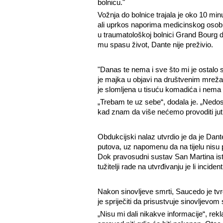
bolnicu."
Vožnja do bolnice trajala je oko 10 min
ali uprkos naporima medicinskog osobl
u traumatološkoj bolnici Grand Bourg 
mu spasu život, Dante nije preživio.
"Danas te nema i sve što mi je ostalo su
je majka u objavi na društvenim mre
je slomljena u tisuću komadića i nema 
„Trebam te uz sebe“, dodala je. „Nedo
kad znam da više nećemo provoditi jutr
Obdukcijski nalaz utvrdio je da je Dan
putova, uz napomenu da na tijelu nisu p
Dok pravosudni sustav San Martina ist
tužitelji rade na utvrđivanju je li incide
Nakon sinovljeve smrti, Saucedo je tvrd
je spriječiti da prisustvuje sinovljevo
„Nisu mi dali nikakve informacije“, rek