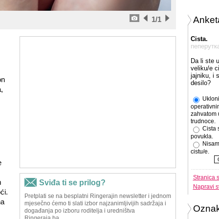
Anket
1
/1
Cista.
пеперутк
Da li ste 
veliku/e c
jajniku, i
on
desilo?
,
Ukloni
operativni
.
zahvatom 
trudnoce.
Cista 
povukla.
Nisam
cistu/e.
e
Stranica 
m
Napravi s
ći.
na
Ozna