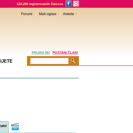
124.200 registrovanih članova
Forumi
Mali oglasi
Ankete
PRIJAVI SE!
POSTANI ČLAN!
IJETE
rumi
Video
sadržaji