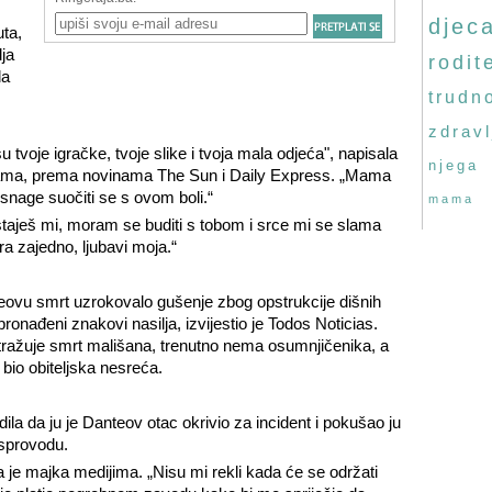
djec
uta,
ja
rodite
da
trudn
zdravl
 tvoje igračke, tvoje slike i tvoja mala odjeća", napisala
njega
žama, prema novinama The Sun i Daily Express. „Mama
snage suočiti se s ovom boli.“
mama
staješ mi, moram se buditi s tobom i srce mi se slama
a zajedno, ljubavi moja.“
teovu smrt uzrokovalo gušenje zbog opstrukcije dišnih
ronađeni znakovi nasilja, izvijestio je Todos Noticias.
ražuje smrt mališana, trenutno nema osumnjičenika, a
nt bio obiteljska nesreća.
ila da ju je Danteov otac okrivio za incident i pokušao ju
m sprovodu.
la je majka medijima. „Nisu mi rekli kada će se održati