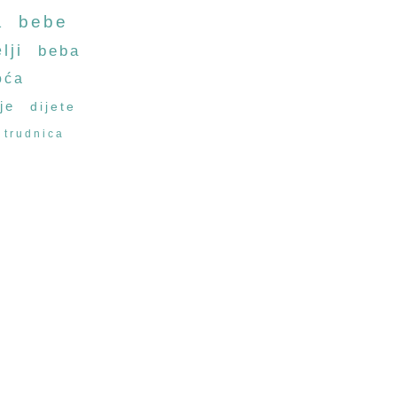
a
bebe
lji
beba
oća
je
dijete
trudnica