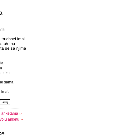
a
а16
u trudnoci imali
istu/e na
 sta se sa njima
la
m
u toku
se sama
 imala
s anketama
voju anketu
ke