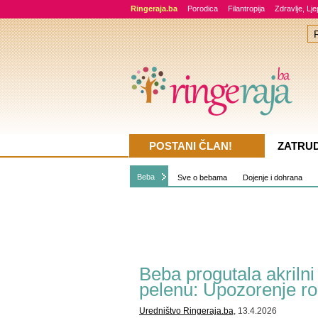
Ringeraja.ba
Porodica
Filantropija
Zdravlje, Lj
POSTANI ČLAN!
ZATRU
Beba
Sve o bebama
Dojenje i dohrana
Beba progutala akrilni
pelenu: Upozorenje ro
Uredništvo Ringeraja.ba
, 13.4.2026