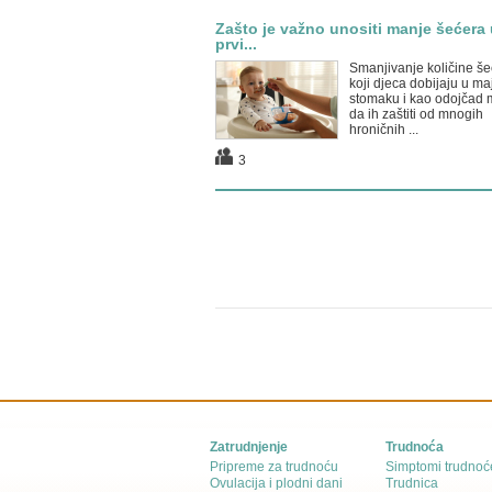
Zašto je važno unositi manje šećera 
prvi...
Smanjivanje količine še
koji djeca dobijaju u m
stomaku i kao odojčad
da ih zaštiti od mnogih
hroničnih ...
3
Zatrudnjenje
Trudnoća
Pripreme za trudnoću
Simptomi trudnoć
Ovulacija i plodni dani
Trudnica