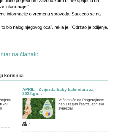
c je platio pogrebnom zavodu kako bi me spriječio da
ve informacije.“
ečne informacije o vremenu sprovoda, Saucedo se na
 to bio nalog njegovog oca", rekla je. "Održao je bdijenje,
entar na članak:
gi korisnici
APRIL - Zvijezda baby kalendara za
2022.go...
izmjenu
Večeras će na Ringerajinom
i koji
nebu zasjati četvrta, aprilska
am
zvijezda!
3