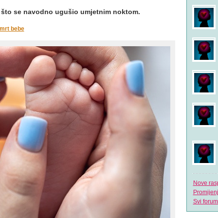
 što se navodno ugušio umjetnim noktom.
mrt bebe
Nove ras
Promijen
Svi forum