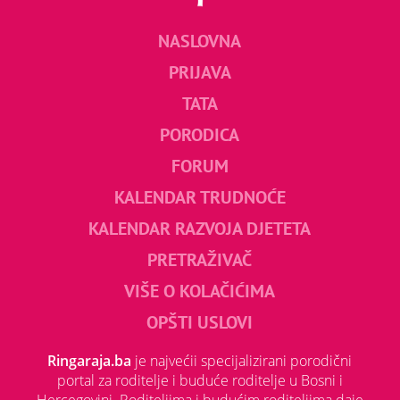
NASLOVNA
PRIJAVA
TATA
PORODICA
FORUM
KALENDAR TRUDNOĆE
KALENDAR RAZVOJA DJETETA
PRETRAŽIVAČ
VIŠE O KOLAČIĆIMA
OPŠTI USLOVI
Ringaraja.ba
je najvećii specijalizirani porodični
portal za roditelje i buduće roditelje u Bosni i
Hercegovini. Roditeljima i budućim roditeljima daje