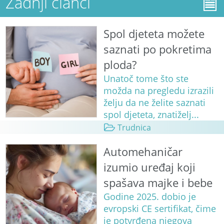
Zadnji članci
Spol djeteta možete
saznati po pokretima
ploda?
Unatoč tome što ste
možda na pregledu izrazili
želju da ne želite saznati
spol djeteta, znatiželj...
Trudnica
Automehaničar
izumio uređaj koji
spašava majke i bebe
Godine 2025. dobio je
evropski CE sertifikat, čime
je potvrđena njegova