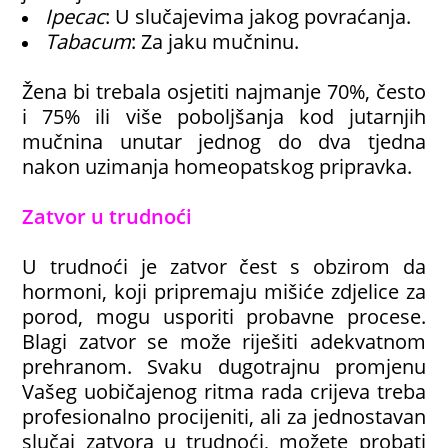
Ipecac
: U slučajevima jakog povraćanja.
Tabacum
: Za jaku mučninu.
Žena bi trebala osjetiti najmanje 70%, često
i 75% ili više poboljšanja kod jutarnjih
mučnina unutar jednog do dva tjedna
nakon uzimanja homeopatskog pripravka.
Zatvor u trudnoći
U trudnoći je zatvor čest s obzirom da
hormoni, koji pripremaju mišiće zdjelice za
porod, mogu usporiti probavne procese.
Blagi zatvor se može riješiti adekvatnom
prehranom. Svaku dugotrajnu promjenu
Vašeg uobičajenog ritma rada crijeva treba
profesionalno procijeniti, ali za jednostavan
slučaj zatvora u trudnoći, možete probati