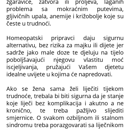
žgaravice, zatvora ili proljeva, laganih
problema sa mokraćnim putevima,
gljivičnih upala, anemije i križobolje koje su
česte u trudnoći.
Homeopatski pripravci daju sigurnu
alternativu, bez rizika za majku ili dijete jer
sadrže jako male doze te djeluju na tijelo
poboljšavajući njegovu vlastitu moć
iscjeljivanja, pružajući Vašem djetetu
idealne uvijete u kojima će napredovati.
Ako se žena sama želi liječiti tijekom
trudnoće, trebala bi biti sigurna da je stanje
koje liječi bez komplikacija i akutno a ne
kronično, te treba pažljivo slijediti
smjernice. O svakom ozbiljnom ili stalnom
sindromu treba porazgovarati sa liječnikom