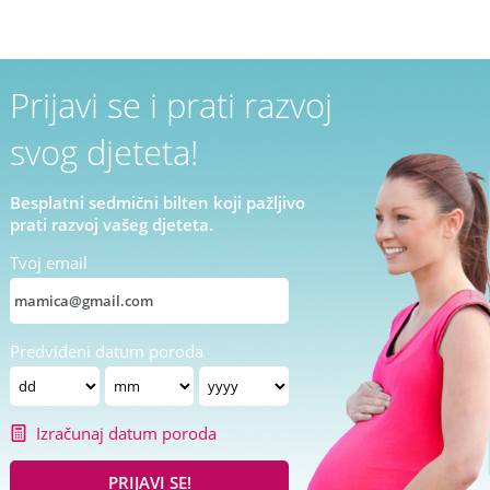
Prijavi se i prati razvoj
svog djeteta!
Besplatni sedmični bilten koji pažljivo
prati razvoj vašeg djeteta.
Tvoj email
Predviđeni datum poroda
Izračunaj datum poroda
PRIJAVI SE!