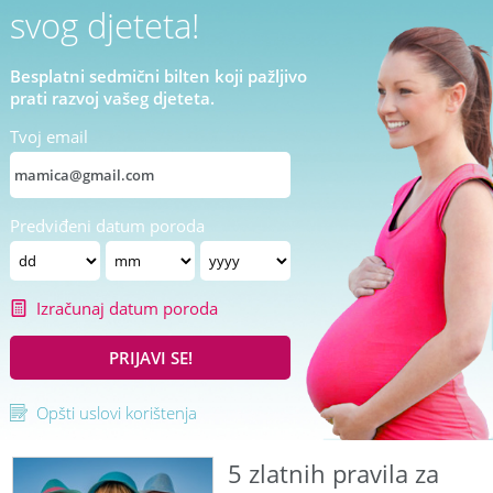
svog djeteta!
Besplatni sedmični bilten koji pažljivo
prati razvoj vašeg djeteta.
Tvoj email
Predviđeni datum poroda
Izračunaj datum poroda
PRIJAVI SE!
Opšti uslovi korištenja
5 zlatnih pravila za