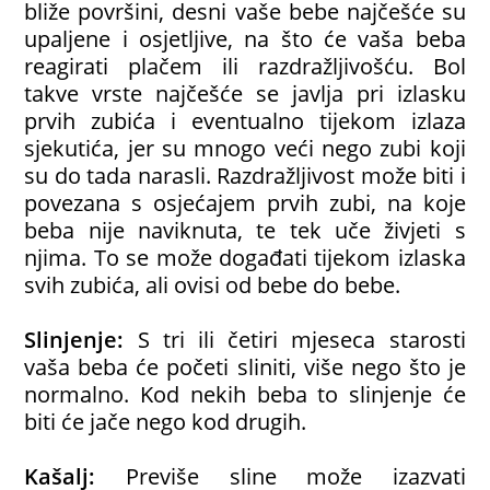
bliže površini, desni vaše bebe najčešće su
upaljene i osjetljive, na što će vaša beba
reagirati plačem ili razdražljivošću. Bol
takve vrste najčešće se javlja pri izlasku
prvih zubića i eventualno tijekom izlaza
sjekutića, jer su mnogo veći nego zubi koji
su do tada narasli. Razdražljivost može biti i
povezana s osjećajem prvih zubi, na koje
beba nije naviknuta, te tek uče živjeti s
njima. To se može događati tijekom izlaska
svih zubića, ali ovisi od bebe do bebe.
Slinjenje:
S tri ili četiri mjeseca starosti
vaša beba će početi sliniti, više nego što je
normalno. Kod nekih beba to slinjenje će
biti će jače nego kod drugih.
Kašalj:
Previše sline može izazvati