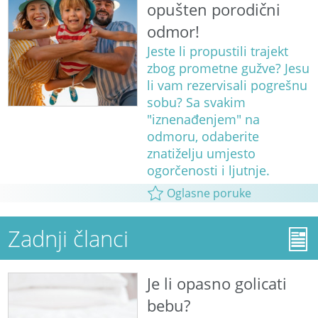
opušten porodični
odmor!
Jeste li propustili trajekt
zbog prometne gužve? Jesu
li vam rezervisali pogrešnu
sobu? Sa svakim
"iznenađenjem" na
odmoru, odaberite
znatiželju umjesto
ogorčenosti i ljutnje.
Oglasne poruke
Zadnji članci
Je li opasno golicati
bebu?