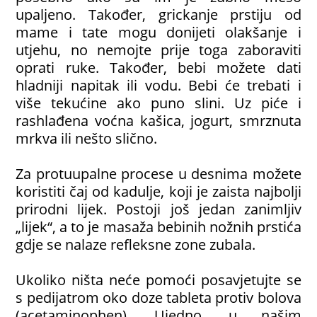
upaljeno. Također, grickanje prstiju od
mame i tate mogu donijeti olakšanje i
utjehu, no nemojte prije toga zaboraviti
oprati ruke. Također, bebi možete dati
hladniji napitak ili vodu. Bebi će trebati i
više tekućine ako puno slini. Uz piće i
rashlađena voćna kašica, jogurt, smrznuta
mrkva ili nešto slično.
Za protuupalne procese u desnima možete
koristiti čaj od kadulje, koji je zaista najbolji
prirodni lijek. Postoji još jedan zanimljiv
„lijek“, a to je masaža bebinih nožnih prstića
gdje se nalaze refleksne zone zubala.
Ukoliko ništa neće pomoći posavjetujte se
s pedijatrom oko doze tableta protiv bolova
(acetaminophen). Ujedno, u našim