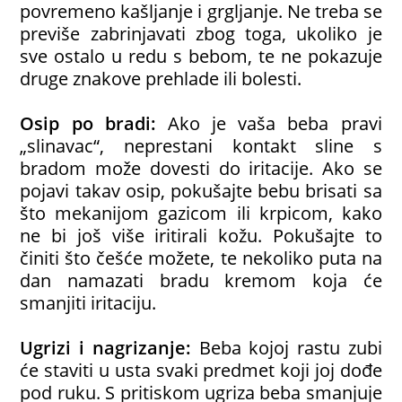
povremeno kašljanje i grgljanje. Ne treba se
previše zabrinjavati zbog toga, ukoliko je
sve ostalo u redu s bebom, te ne pokazuje
druge znakove prehlade ili bolesti.
Osip po bradi:
Ako je vaša beba pravi
„slinavac“, neprestani kontakt sline s
bradom može dovesti do iritacije. Ako se
pojavi takav osip, pokušajte bebu brisati sa
što mekanijom gazicom ili krpicom, kako
ne bi još više iritirali kožu. Pokušajte to
činiti što češće možete, te nekoliko puta na
dan namazati bradu kremom koja će
smanjiti iritaciju.
Ugrizi i nagrizanje:
Beba kojoj rastu zubi
će staviti u usta svaki predmet koji joj dođe
pod ruku. S pritiskom ugriza beba smanjuje