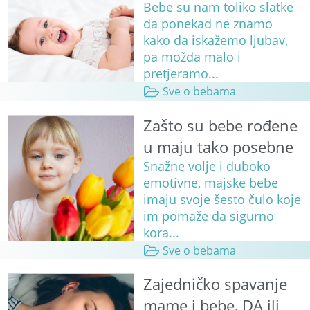
Bebe su nam toliko slatke
da ponekad ne znamo
kako da iskažemo ljubav,
pa možda malo i
pretjeramo...
Sve o bebama
Zašto su bebe rođene
u maju tako posebne
Snažne volje i duboko
emotivne, majske bebe
imaju svoje šesto čulo koje
im pomaže da sigurno
kora...
Sve o bebama
Zajedničko spavanje
mame i bebe, DA ili