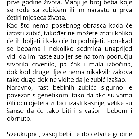
prve godine života. Manji je broj beba koje
se rode sa zubićem ili im narastu u prva
četiri mjeseca života.
Kao što nema posebnog obrasca kada će
izrasti zubić, također ne možete znati koliko
će ih boljeti i kako će to podnijeti. Ponekad
se bebama i nekoliko sedmica unaprijed
vidi da im raste zub jer se na tom području
stvorilo crvenilo, pa čak i mala izbočina,
dok kod druge djece nema nikakvih zakova
tako dugo dok ne vidite da je zubić izašao.
Naravno, rast bebinih zubića sigurno je
povezan s genetikom, tako da ako su vama
i/ili ocu djeteta zubići izašli kasnije, velike su
šanse da će tako biti i s vašom bebom i
obrnuto.
Sveukupno, vašoj bebi će do četvrte godine