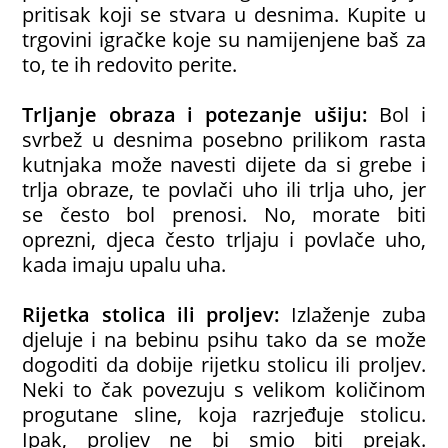
pritisak koji se stvara u desnima. Kupite u
trgovini igračke koje su namijenjene baš za
to, te ih redovito perite.
Trljanje obraza i potezanje ušiju:
Bol i
svrbež u desnima posebno prilikom rasta
kutnjaka može navesti dijete da si grebe i
trlja obraze, te povlači uho ili trlja uho, jer
se često bol prenosi. No, morate biti
oprezni, djeca često trljaju i povlače uho,
kada imaju upalu uha.
Rijetka stolica ili proljev:
Izlaženje zuba
djeluje i na bebinu psihu tako da se može
dogoditi da dobije rijetku stolicu ili proljev.
Neki to čak povezuju s velikom količinom
progutane sline, koja razrjeđuje stolicu.
Ipak, proljev ne bi smio biti prejak.