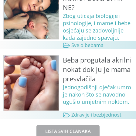
NE?
Zbog uticaja biologije i
psihologije, i mame i bebe
osjećaju se zadovoljnije
kada zajedno spavaju.
Sve o bebama
Beba progutala akrilni
nokat dok ju je mama
presvlačila
Jednogodišnji dječak umro
je nakon što se navodno
ugušio umjetnim noktom.
Zdravlje i bezbjednost
LISTA SVIH ČLANAKA