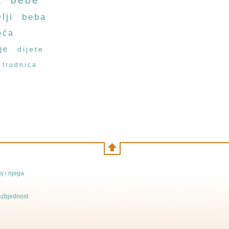
a
bebe
lji
beba
oća
je
dijete
trudnica
j i njega
bezbjednost