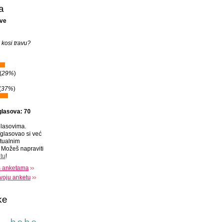
a
ave
 kosi travu?
(
29%
)
(
37%
)
glasova: 70
lasovima.
glasovao si već
tualnim
Možeš napraviti
tu
!
s anketama
voju anketu
ke