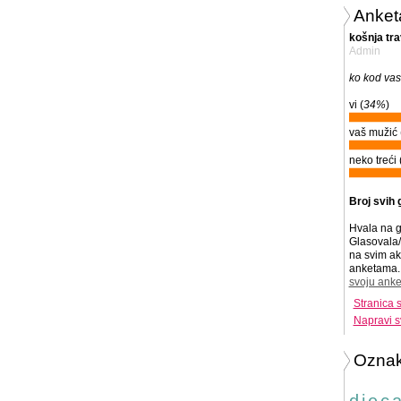
Anket
košnja tr
Admin
ko kod vas
vi (
34%
)
vaš mužić 
neko treći 
Broj svih 
Hvala na g
Glasovala/
na svim ak
anketama. 
svoju anke
Stranica 
Napravi s
Ozna