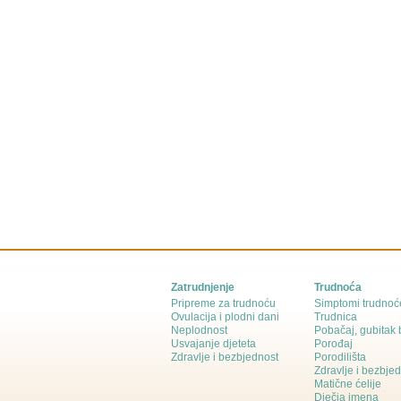
Zatrudnjenje
Trudnoća
Pripreme za trudnoću
Simptomi trudnoć
Ovulacija i plodni dani
Trudnica
Neplodnost
Pobačaj, gubitak
Usvajanje djeteta
Porođaj
Zdravlje i bezbjednost
Porodilišta
Zdravlje i bezbje
Matične ćelije
Dječja imena