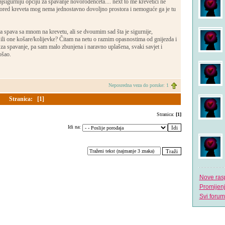
ajsigurniju opciju za spavanje novorođenčeta.... next to me krevetići ne
 pored kreveta mog nema jednostavno dovoljno prostora i nemoguće ga je tu
a spava sa mnom na krevetu, ali se dvoumim sad šta je sigurnije,
ili one košare/kolijevke? Čitam na netu o raznim opasnostima od gnijezda i
 za spavanje, pa sam malo zbunjena i naravno uplašena, svaki savjet i
ošao.
Neposredna veza do poruke: 1
Stranica:
[1]
Stranica:
[1]
Idi na:
Nove ras
Promijen
Svi forum