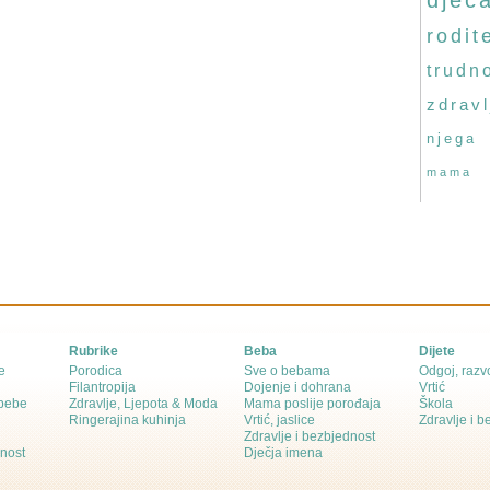
djec
rodite
trudn
zdravl
njega
mama
Rubrike
Beba
Dijete
e
Porodica
Sve o bebama
Odgoj, razvo
Filantropija
Dojenje i dohrana
Vrtić
 bebe
Zdravlje, Ljepota & Moda
Mama poslije porođaja
Škola
Ringerajina kuhinja
Vrtić, jaslice
Zdravlje i 
Zdravlje i bezbjednost
dnost
Dječja imena