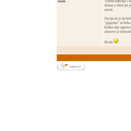
Tražim najbolju i n
imim
dolaze u obzir jer
staviti.
Opcija mi je da beb
"gnijezdo" za bebu 
koliko nije sigurno
iskustvo je dobrod
Hvala