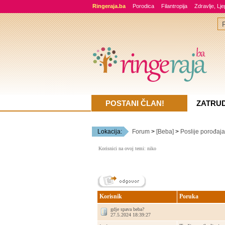
Ringeraja.ba
Porodica
Filantropija
Zdravlje, Lj
POSTANI ČLAN!
ZATRU
Lokacija:
Forum
>
[Beba]
>
Poslije porođaja
Korisnici na ovoj temi: niko
Korisnik
Poruka
gdje spava beba?
27.5.2024 18:39:27