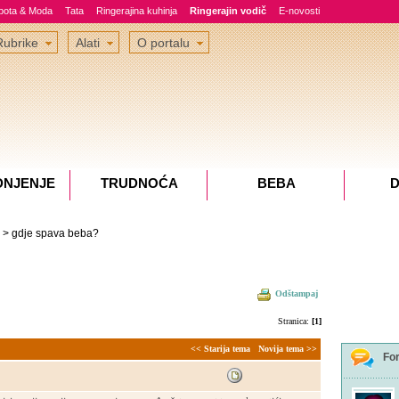
epota & Moda
Tata
Ringerajina kuhinja
Ringerajin vodič
E-novosti
Rubrike
Alati
O portalu
DNJENJE
TRUDNOĆA
BEBA
D
> gdje spava beba?
Odštampaj
Stranica:
[1]
<< Starija tema
Novija tema >>
Fo