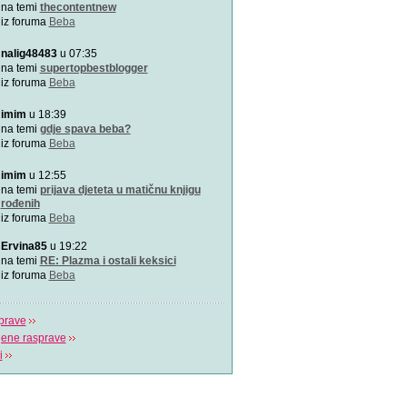
Praćenje kalendara će biti
na temi
thecontentnew
mobilnu aplikaciju
iz foruma
Beba
nalig48483
u 07:35
Kako da bebina koža osta
zaštićena
na temi
supertopbestblogger
Od rođenja bebama je potr
iz foruma
Beba
pažnja, a njihovim ro
imim
u 18:39
VIDEO: Kako pomoći bebi
na temi
gdje spava beba?
Tijekom hranjenja bebe uz 
iz foruma
Beba
zrak, pa im podrig
imim
u 12:55
"Bijela buka" za uspavljiv
na temi
prijava djeteta u matičnu knjigu
to?
rođenih
Postoji nekoliko pravila koj
iz foruma
Beba
pridržavati ukoliko
Ervina85
u 19:22
“Challenge 2019” – Ja ću 
na temi
RE: Plazma i ostali keksici
jedne žene
iz foruma
Beba
Dženita Kurtćehajić, specij
i akušerstva,
prave
jene rasprave
i