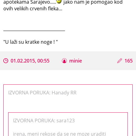
apotekama Sarajevo.....
jako nam je pomogao kod
ovih velikih crvenih fleka...
_____________________________
"U laži su kratke noge ! "
01.02.2015, 00:55
minie
165
IZVORNA PORUKA: Hanady RR
IZVORNA PORUKA: sara123
irena, meni rekose da se ne moze uraditi