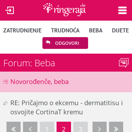
ZATRUDNJENJE
TRUDNOĆA
BEBA
DIJETE
ODGOVORI
Forum: Beba
Novorođenče, beba
RE: Pričajmo o ekcemu - dermatitisu i
osvojite CortinaT kremu
1
2
3