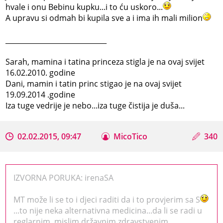
hvale i onu Bebinu kupku...i to ću uskoro...
A upravu si odmah bi kupila sve a i ima ih mali milion
_____________________________
Sarah, mamina i tatina princeza stigla je na ovaj svijet
16.02.2010. godine
Dani, mamin i tatin princ stigao je na ovaj svijet
19.09.2014 .godine
Iza tuge vedrije je nebo...iza tuge čistija je duša...
02.02.2015, 09:47
MicoTico
340
IZVORNA PORUKA: irenaSA
MT može li se to i djeci raditi da i to provjerim sa S
...to nije neka alternativna medicina...da li se radi u
reglarnim, mislim državnim zdravstvenim