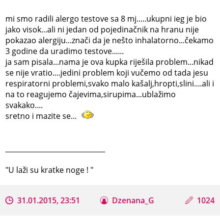
mi smo radili alergo testove sa 8 mj.....ukupni ieg je bio
jako visok...ali ni jedan od pojedinačnik na hranu nije
pokazao alergiju...znači da je nešto inhalatorno...čekamo
3 godine da uradimo testove......
ja sam pisala...nama je ova kupka riješila problem...nikad
se nije vratio....jedini problem koji vučemo od tada jesu
respiratorni problemi,svako malo kašalj,hropti,slini....ali i
na to reagujemo čajevima,sirupima...ublažimo
svakako....
sretno i mazite se...
_____________________________
"U laži su kratke noge ! "
31.01.2015, 23:51
Dzenana_G
1024