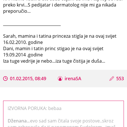
preko krvi...S pedijatar i dermatolog nije mi ga nikada
preporučio...
_____________________________
Sarah, mamina i tatina princeza stigla je na ovaj svijet
16.02.2010. godine
Dani, mamin i tatin princ stigao je na ovaj svijet
19.09.2014 .godine
Iza tuge vedrije je nebo...iza tuge čistija je duša...
01.02.2015, 08:49
irenaSA
553
IZVORNA PORUKA: bebaa
Dženana..
.evo sad sam čitala svoje postove..skroz
sam zaboravila da ti napomenem Sudokrem...imaš