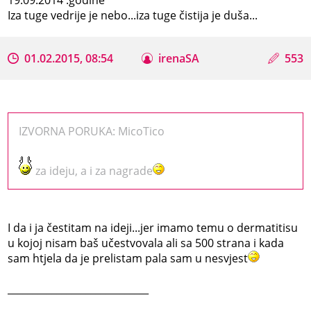
Iza tuge vedrije je nebo...iza tuge čistija je duša...
01.02.2015, 08:54
irenaSA
553
IZVORNA PORUKA: MicoTico
za ideju, a i za nagrade
I da i ja čestitam na ideji...jer imamo temu o dermatitisu
u kojoj nisam baš učestvovala ali sa 500 strana i kada
sam htjela da je prelistam pala sam u nesvjest
_____________________________