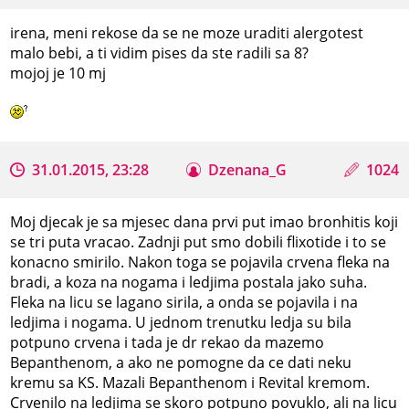
irena, meni rekose da se ne moze uraditi alergotest
malo bebi, a ti vidim pises da ste radili sa 8?
mojoj je 10 mj
31.01.2015, 23:28
Dzenana_G
1024
Moj djecak je sa mjesec dana prvi put imao bronhitis koji
se tri puta vracao. Zadnji put smo dobili flixotide i to se
konacno smirilo. Nakon toga se pojavila crvena fleka na
bradi, a koza na nogama i ledjima postala jako suha.
Fleka na licu se lagano sirila, a onda se pojavila i na
ledjima i nogama. U jednom trenutku ledja su bila
potpuno crvena i tada je dr rekao da mazemo
Bepanthenom, a ako ne pomogne da ce dati neku
kremu sa KS. Mazali Bepanthenom i Revital kremom.
Crvenilo na ledjima se skoro potpuno povuklo, ali na licu