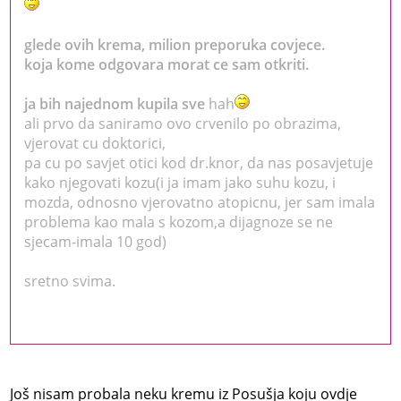
glede ovih krema, milion preporuka covjece.
koja kome odgovara morat ce sam otkriti.
ja bih najednom kupila sve
hah
ali prvo da saniramo ovo crvenilo po obrazima,
vjerovat cu doktorici,
pa cu po savjet otici kod dr.knor, da nas posavjetuje
kako njegovati kozu(i ja imam jako suhu kozu, i
mozda, odnosno vjerovatno atopicnu, jer sam imala
problema kao mala s kozom,a dijagnoze se ne
sjecam-imala 10 god)
sretno svima.
Još nisam probala neku kremu iz Posušja koju ovdje