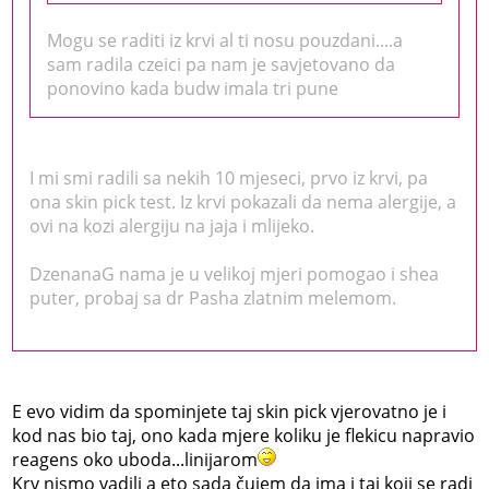
Mogu se raditi iz krvi al ti nosu pouzdani....a
sam radila czeici pa nam je savjetovano da
ponovino kada budw imala tri pune
I mi smi radili sa nekih 10 mjeseci, prvo iz krvi, pa
ona skin pick test. Iz krvi pokazali da nema alergije, a
ovi na kozi alergiju na jaja i mlijeko.
DzenanaG nama je u velikoj mjeri pomogao i shea
puter, probaj sa dr Pasha zlatnim melemom.
E evo vidim da spominjete taj skin pick vjerovatno je i
kod nas bio taj, ono kada mjere koliku je flekicu napravio
reagens oko uboda...linijarom
Krv nismo vadili a eto sada čujem da ima i taj koji se radi