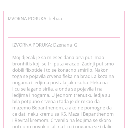
IZVORNA PORUKA: bebaa
IZVORNA PORUKA: Dzenana_G
Moj djecak je sa mjesec dana prvi put imao
bronhitis koji se tri puta vracao. Zadnji put smo
dobili flixotide i to se konacno smirilo. Nakon
toga se pojavila crvena fleka na bradi, a koza na
nogama i ledjima postala jako suha. Fleka na
licu se lagano sirila, a onda se pojavila i na
ledjima i nogama. U jednom trenutku ledja su
bila potpuno crvena i tada je dr rekao da
mazemo Bepanthenom, a ako ne pomogne da
ce dati neku kremu sa KS. Mazali Bepanthenom
i Revital kremom. Crvenilo na ledjima se skoro
potpuno povuklo, ali na licu i nogama se i dalje