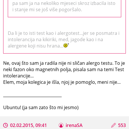
pa sam ja na nekoliko mjeseci skroz izbacila isto
i stanje mi se još više pogoršalo.
Da li je to isti test kao i alergotest...jer se posmatra i
intolerancija na kikiriki, med, jagode kao i na
alergene koji nisu hrana...
Ne, ovaj što sam ja radila nije ni sličan alergo testu. To je
neki fazon oko magnetnih polja, pisala sam na temi Test
intolerancije...
Elem, moja kolegica je išla, njoj je pomoglo, meni nije...
_____________________________
Ubuntu! (ja sam zato što mi jesmo)
02.02.2015, 09:41
irenaSA
553