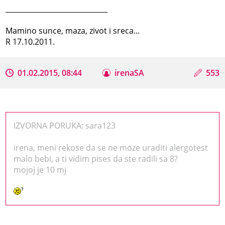
_____________________________
Mamino sunce, maza, zivot i sreca...
R 17.10.2011.
01.02.2015, 08:44
irenaSA
553
IZVORNA PORUKA: sara123
irena, meni rekose da se ne moze uraditi alergotest
malo bebi, a ti vidim pises da ste radili sa 8?
mojoj je 10 mj