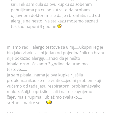
siri. Tek sam cula sa ovu kupku sa zobenim
pahuljicama pa cu od sutra to da probam.
uglavnom doktori misle da je i bronhitis i ad od
alergije na nesto. Na sta kazu mozemo saznati
tek kad napuni 3 godine
mi smo radili alergo testove sa 8 mj.....ukupni ieg je
bio jako visok...ali ni jedan od pojedinačnik na hranu
nije pokazao alergiju...znači da je nešto
inhalatorno...čekamo 3 godine da uradimo
testove......
ja sam pisala...nama je ova kupka riješila
problem...nikad se nije vratio....jedini problem koji
vučemo od tada jesu respiratorni problemi,svako
malo kašalj,hropti,slini....ali i na to reagujemo
čajevima,sirupima...ublažimo svakako....
sretno i mazite se...