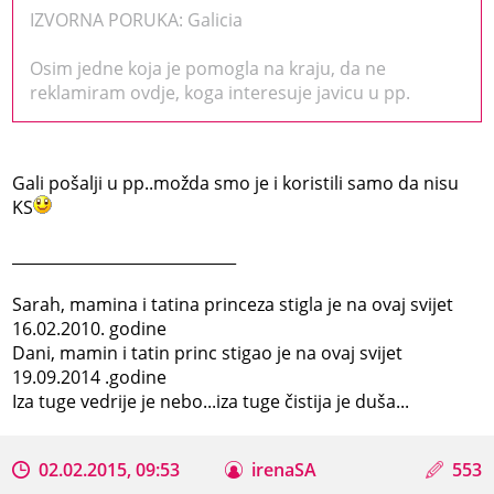
IZVORNA PORUKA: Galicia
Osim jedne koja je pomogla na kraju, da ne
reklamiram ovdje, koga interesuje javicu u pp.
Gali pošalji u pp..možda smo je i koristili samo da nisu
KS
_____________________________
Sarah, mamina i tatina princeza stigla je na ovaj svijet
16.02.2010. godine
Dani, mamin i tatin princ stigao je na ovaj svijet
19.09.2014 .godine
Iza tuge vedrije je nebo...iza tuge čistija je duša...
02.02.2015, 09:53
irenaSA
553