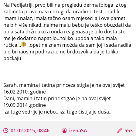
Na Pedijatriji, prvo bili na pregledu dermatologa iz tog
kabineta pravo nas u drugi da uradimo test... radili
imam i nalaz, imala tačno osam mjeseci ali ove pameti
ne bih više nikad..naime malu bebu je teško obuzdati da
pola sata drži ruku a onda reagenasa je bilo dosta što
me je dodatno napatilo...toliko uboda a tako mala
ručica...
..opet ne znam možda da sam joj i sada radila
bio bi haos ni pod razno ne bi dozvolila da je toliko
bockaju
_____________________________
Sarah, mamina i tatina princeza stigla je na ovaj svijet
16.02.2010. godine
Dani, mamin i tatin princ stigao je na ovaj svijet
19.09.2014 .godine
Iza tuge vedrije je nebo...iza tuge čistija je duša...
01.02.2015, 08:46
irenaSA
553