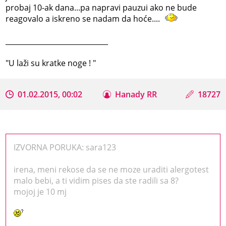
probaj 10-ak dana...pa napravi pauzui ako ne bude
reagovalo a iskreno se nadam da hoće....
_____________________________
"U laži su kratke noge ! "
01.02.2015, 00:02
Hanady RR
18727
IZVORNA PORUKA: sara123
irena, meni rekose da se ne moze uraditi alergotest
malo bebi, a ti vidim pises da ste radili sa 8?
mojoj je 10 mj