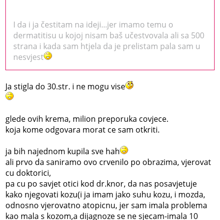
I da i ja čestitam na ideji...jer imamo temu o
dermatitisu u kojoj nisam baš učestvovala ali sa 500
strana i kada sam htjela da je prelistam pala sam u
nesvjest
Ja stigla do 30.str. i ne mogu vise
glede ovih krema, milion preporuka covjece.
koja kome odgovara morat ce sam otkriti.
ja bih najednom kupila sve hah
ali prvo da saniramo ovo crvenilo po obrazima, vjerovat
cu doktorici,
pa cu po savjet otici kod dr.knor, da nas posavjetuje
kako njegovati kozu(i ja imam jako suhu kozu, i mozda,
odnosno vjerovatno atopicnu, jer sam imala problema
kao mala s kozom,a dijagnoze se ne sjecam-imala 10