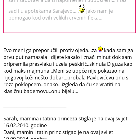
sad i u apotekama Sarajevo.....
jako nam je
pomogao kod ovih velikih crvenih fleka...
Evo meni ga preporučili protiv ojeda...za
kada sam ga
prvu put namazala i dijete kakalo i znači minut dok sam
pripremila presvlaku i uzela peškirić..skinula D guza kao
kod maks majmuna...Meni se uopće nije pokazao na
njegovoj koži nešto dobar...probala Pavlovićevu onu s
roza poklopcem..onako...izgleda da ću se vratiti na
klasičnu bademovu..onu bijelu...
_____________________________
Sarah, mamina i tatina princeza stigla je na ovaj svijet
16.02.2010. godine
Dani, mamin i tatin princ stigao je na ovaj svijet
19.09.2014 .godine