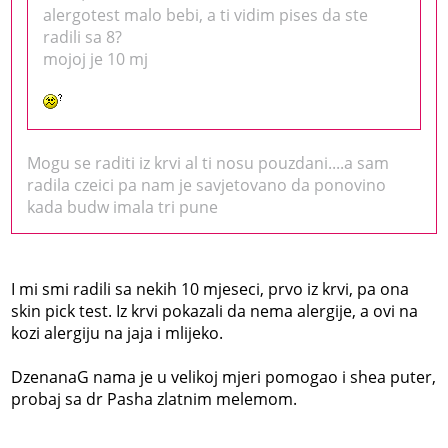
alergotest malo bebi, a ti vidim pises da ste
radili sa 8?
mojoj je 10 mj
Mogu se raditi iz krvi al ti nosu pouzdani....a sam
radila czeici pa nam je savjetovano da ponovino
kada budw imala tri pune
I mi smi radili sa nekih 10 mjeseci, prvo iz krvi, pa ona
skin pick test. Iz krvi pokazali da nema alergije, a ovi na
kozi alergiju na jaja i mlijeko.
DzenanaG nama je u velikoj mjeri pomogao i shea puter,
probaj sa dr Pasha zlatnim melemom.