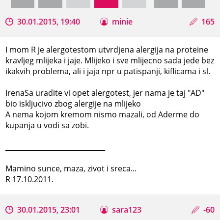
30.01.2015, 19:40
minie
165
I mom R je alergotestom utvrdjena alergija na proteine
kravljeg mlijeka i jaje. Mlijeko i sve mlijecno sada jede bez
ikakvih problema, ali i jaja npr u patispanji, kiflicama i sl.
IrenaSa uradite vi opet alergotest, jer nama je taj "AD"
bio iskljucivo zbog alergije na mlijeko
A nema kojom kremom nismo mazali, od Aderme do
kupanja u vodi sa zobi.
_____________________________
Mamino sunce, maza, zivot i sreca...
R 17.10.2011.
30.01.2015, 23:01
sara123
-60