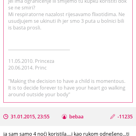
jel ima ogranicenje ili smijemo tu kupku koristiti dok
se ne smiri?
Mi respiratorne nazalost rijesavamo flixotidima. Ne
usudjujem se ukinuti ih jer smo 3 puta u bolnici bili
is basta prosli.
_____________________________
11.05.2010. Princeza
20.06.2014. Princ
"Making the decision to have a child is momentous.
It is to decide forever to have your heart go walking
around outside your body"
31.01.2015, 23:55
bebaa
-11235
ja sam samo 4 noći koristila....i kao rukom odnešeno...ti