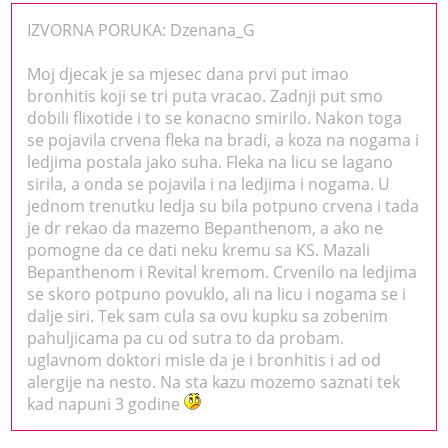
IZVORNA PORUKA: Dzenana_G
Moj djecak je sa mjesec dana prvi put imao
bronhitis koji se tri puta vracao. Zadnji put smo
dobili flixotide i to se konacno smirilo. Nakon toga
se pojavila crvena fleka na bradi, a koza na nogama i
ledjima postala jako suha. Fleka na licu se lagano
sirila, a onda se pojavila i na ledjima i nogama. U
jednom trenutku ledja su bila potpuno crvena i tada
je dr rekao da mazemo Bepanthenom, a ako ne
pomogne da ce dati neku kremu sa KS. Mazali
Bepanthenom i Revital kremom. Crvenilo na ledjima
se skoro potpuno povuklo, ali na licu i nogama se i
dalje siri. Tek sam cula sa ovu kupku sa zobenim
pahuljicama pa cu od sutra to da probam.
uglavnom doktori misle da je i bronhitis i ad od
alergije na nesto. Na sta kazu mozemo saznati tek
kad napuni 3 godine