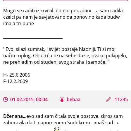
Mogu se raditi iz krvi al ti nosu pouzdani....a sam radila
czeici pa nam je savjetovano da ponovino kada budw
imala tri pune
_____________________________
''Evo, silazi sumrak, i svijet postaje hladniji. Ti si moj
način toplog. Obući ću te na sebe da se, ovako pokipjelo,
ne prehladim od studeni svog straha i samoće.''
H- 25.6.2006
F-12.2.2009
01.02.2015, 00:04
bebaa
-11235
Dženana..
.evo sad sam čitala svoje postove..skroz sam
zaboravila da ti napomenem Sudokrem...imaš sad i u