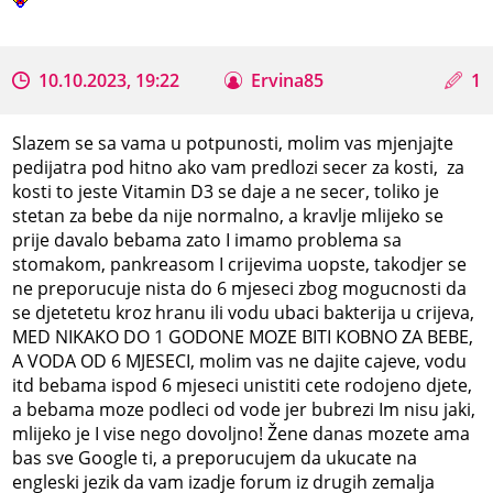
10.10.2023, 19:22
Ervina85
1
Slazem se sa vama u potpunosti, molim vas mjenjajte
pedijatra pod hitno ako vam predlozi secer za kosti, za
kosti to jeste Vitamin D3 se daje a ne secer, toliko je
stetan za bebe da nije normalno, a kravlje mlijeko se
prije davalo bebama zato I imamo problema sa
stomakom, pankreasom I crijevima uopste, takodjer se
ne preporucuje nista do 6 mjeseci zbog mogucnosti da
se djetetetu kroz hranu ili vodu ubaci bakterija u crijeva,
MED NIKAKO DO 1 GODONE MOZE BITI KOBNO ZA BEBE,
A VODA OD 6 MJESECI, molim vas ne dajite cajeve, vodu
itd bebama ispod 6 mjeseci unistiti cete rodojeno djete,
a bebama moze podleci od vode jer bubrezi Im nisu jaki,
mlijeko je I vise nego dovoljno! Žene danas mozete ama
bas sve Google ti, a preporucujem da ukucate na
engleski jezik da vam izadje forum iz drugih zemalja