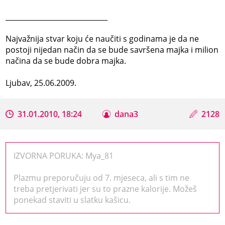
_____________________________
Najvažnija stvar koju će naučiti s godinama je da ne
postoji nijedan način da se bude savršena majka i milion
načina da se bude dobra majka.
Ljubav, 25.06.2009.
31.01.2010, 18:24
dana3
2128
IZVORNA PORUKA: Mya_81
Plazmu preporučuju od 7. mjeseca, ali s tim ne
treba pretjerivati jer su to prazne kalorije. Možeš
ponekad staviti u slatku kašicu.