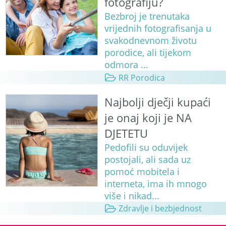
fotografiju?
Bezbroj je trenutaka
vrijednih fotografisanja u
svakodnevnom životu
porodice, ali tijekom
odmora ...
RR Porodica
Najbolji dječji kupaći
je onaj koji je NA
DJETETU
Pedofili su oduvijek
postojali, ali sada uz
pomoć mobitela i
interneta, ima ih mnogo
više i nikad...
Zdravlje i bezbjednost