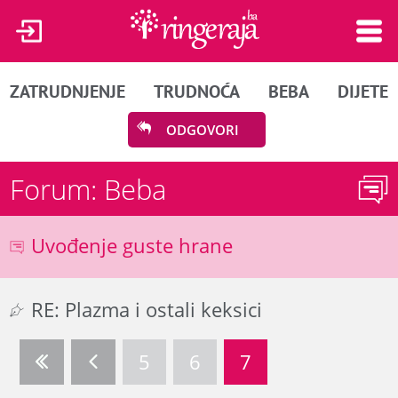
ZATRUDNJENJE
TRUDNOĆA
BEBA
DIJETE
ODGOVORI
Forum: Beba
Uvođenje guste hrane
RE: Plazma i ostali keksici
5
6
7