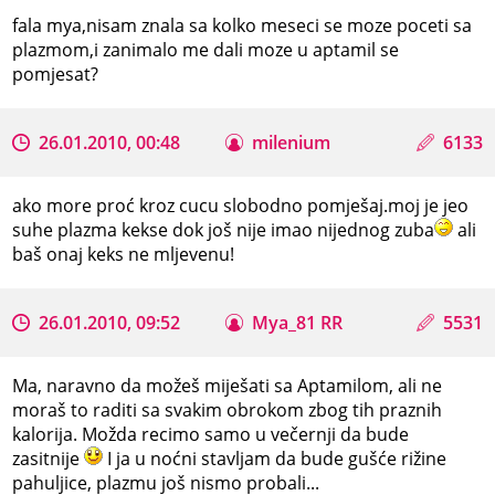
fala mya,nisam znala sa kolko meseci se moze poceti sa
plazmom,i zanimalo me dali moze u aptamil se
pomjesat?
26.01.2010, 00:48
milenium
6133
ako more proć kroz cucu slobodno pomješaj.moj je jeo
suhe plazma kekse dok još nije imao nijednog zuba
ali
baš onaj keks ne mljevenu!
26.01.2010, 09:52
Mya_81 RR
5531
Ma, naravno da možeš miješati sa Aptamilom, ali ne
moraš to raditi sa svakim obrokom zbog tih praznih
kalorija. Možda recimo samo u večernji da bude
zasitnije
I ja u noćni stavljam da bude gušće rižine
pahuljice, plazmu još nismo probali...