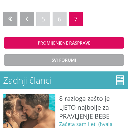
5
6
7
PROMIJENJENE RASPRAVE
SVI FORUMI
Zadnji članci
8 razloga zašto je
LJETO najbolje za
PRAVLJENJE BEBE
Začeta sam ljeti (hvala