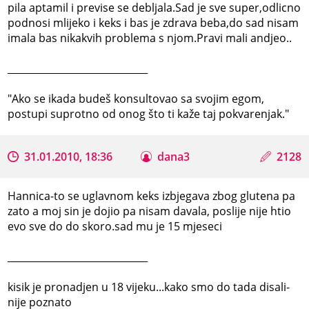
pila aptamil i previse se debljala.Sad je sve super,odlicno
podnosi mlijeko i keks i bas je zdrava beba,do sad nisam
imala bas nikakvih problema s njom.Pravi mali andjeo..
_____________________________
"Ako se ikada budeš konsultovao sa svojim egom,
postupi suprotno od onog što ti kaže taj pokvarenjak."
31.01.2010, 18:36
dana3
2128
Hannica-to se uglavnom keks izbjegava zbog glutena pa
zato a moj sin je dojio pa nisam davala, poslije nije htio
evo sve do do skoro.sad mu je 15 mjeseci
_____________________________
kisik je pronadjen u 18 vijeku...kako smo do tada disali-
nije poznato