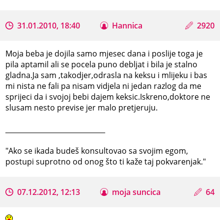
31.01.2010, 18:40
Hannica
2920
Moja beba je dojila samo mjesec dana i poslije toga je
pila aptamil ali se pocela puno debljat i bila je stalno
gladna.Ja sam ,takodjer,odrasla na keksu i mlijeku i bas
mi nista ne fali pa nisam vidjela ni jedan razlog da me
sprijeci da i svojoj bebi dajem keksic.Iskreno,doktore ne
slusam nesto previse jer malo pretjeruju.
_____________________________
"Ako se ikada budeš konsultovao sa svojim egom,
postupi suprotno od onog što ti kaže taj pokvarenjak."
07.12.2012, 12:13
moja suncica
64