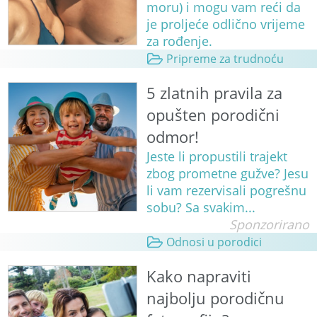
moru) i mogu vam reći da
je proljeće odlično vrijeme
za rođenje.
Pripreme za trudnoću
5 zlatnih pravila za
opušten porodični
odmor!
Jeste li propustili trajekt
zbog prometne gužve? Jesu
li vam rezervisali pogrešnu
sobu? Sa svakim...
Sponzorirano
Odnosi u porodici
Kako napraviti
najbolju porodičnu