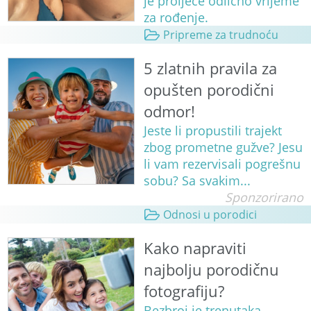
je proljeće odlično vrijeme
za rođenje.
Pripreme za trudnoću
5 zlatnih pravila za
opušten porodični
odmor!
Jeste li propustili trajekt
zbog prometne gužve? Jesu
li vam rezervisali pogrešnu
sobu? Sa svakim...
Sponzorirano
Odnosi u porodici
Kako napraviti
najbolju porodičnu
fotografiju?
Bezbroj je trenutaka