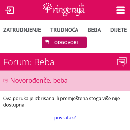
ZATRUDNJENJE
TRUDNOĆA
BEBA
DIJETE
ODGOVORI
Forum: Beba
Novorođenče, beba
Ova poruka je izbrisana ili premještena stoga više nije
dostupna.
povratak?