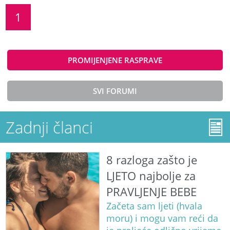
1
PROMIJENJENE RASPRAVE
SVI FORUMI
Zadnji članci
8 razloga zašto je
LJETO najbolje za
PRAVLJENJE BEBE
Začeta sam ljeti (hvala
moru) i mogu vam reći da