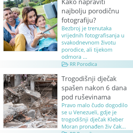
Kako napraviti
najbolju porodičnu
fotografiju?
Bezbroj je trenutaka
vrijednih fotografisanja u
svakodnevnom životu
porodice, ali tijekom
odmora ...
RR Porodica
Trogodišnji dječak
spašen nakon 6 dana
pod ruševinama
Pravo malo čudo dogodilo
se u Venezueli, gdje je
trogodišnji dječak Kleber
Moran pronađen živ čak...