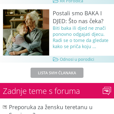
RR Porodica
Postali smo BAKA I
DJED: Što nas čeka?
Biti baka ili djed ne znači
ponovno odgajati djecu.
Radi se o tome da gledate
kako se priča koju ...
Odnosi u porodici
LISTA SVIH ČLANAKA
Zadnje teme s foruma
Preporuka za žensku teretanu u