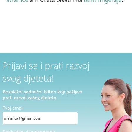
Prijavi se i prati razvoj
svog djeteta!
Besplatni sedmični bilten koji pažljivo
prati razvoj vašeg djeteta.
Tvoj email
Predviđeni datum poroda