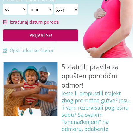
Izračunaj datum poroda
PRIJAVI SE!
Opšti uslovi korištenja
5 zlatnih pravila za
opušten porodični
odmor!
Jeste li propustili trajekt
zbog prometne gužve? Jesu
li vam rezervisali pogrešnu
sobu? Sa svakim
"iznenađenjem" na
odmoru, odaberite