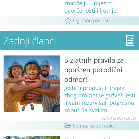
znatiželju umjesto
ogorčenosti i ljutnje.
Oglasne poruke
Zadnji članci
5 zlatnih pravila za
opušten porodični
odmor!
Jeste li propustili trajekt
zbog prometne gužve? Jesu
li vam rezervisali pogrešnu
sobu? Sa svakim...
Sponzorirano
Odnosi u porodici