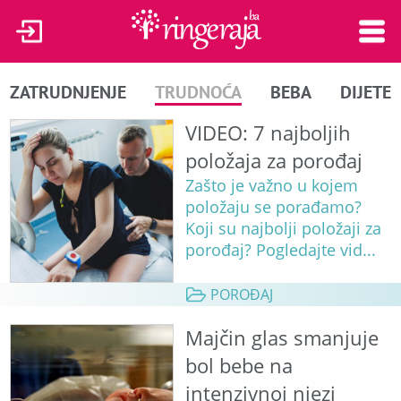
ZATRUDNJENJE
TRUDNOĆA
BEBA
DIJETE
VIDEO: 7 najboljih
položaja za porođaj
Zašto je važno u kojem
položaju se porađamo?
Koji su najbolji položaji za
porođaj? Pogledajte vid...
POROĐAJ
Majčin glas smanjuje
bol bebe na
intenzivnoj njezi