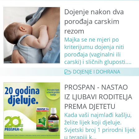
Dojenje nakon dva
porođaja carskim
rezom
Majka se ne mjeri po
kriterijumu dojenja niti
porođaja (vaginalni ili
carski) i sličnih gluposti....
DOJENJE I DOHRANA
PROSPAN - NASTAO
IZ LJUBAVI RODITELJA
PREMA DJETETU
Kada vaši najmlađi kašlju,
želite lijek koji djeluje.
Svjetski broj 1 prirodni lijek
u terapiji k...