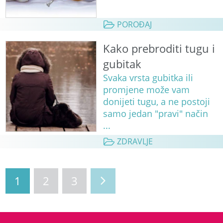
POROĐAJ
Kako prebroditi tugu i
gubitak
Svaka vrsta gubitka ili
promjene može vam
donijeti tugu, a ne postoji
samo jedan "pravi" način
...
ZDRAVLJE
1
2
3